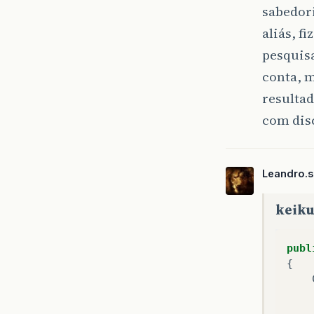
sabedor
aliás, f
pesquisa
conta, m
resulta
com dis
Leandro.
keik
publ
{