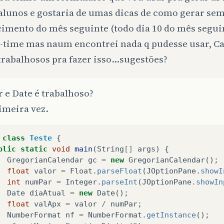
alunos e gostaria de umas dicas de como gerar sem
imento do mês seguinte (todo dia 10 do mês seguin
-time mas naum encontrei nada q pudesse usar, Ca
trabalhosos pra fazer isso…sugestões?
 e Date é trabalhoso?
imeira vez.
class
Teste
{
blic
static
void
main
(
String
[]
args
)
{
GregorianCalendar
gc
=
new
GregorianCalendar
();
float
valor
=
Float
.
parseFloat
(
JOptionPane
.
showI
int
numPar
=
Integer
.
parseInt
(
JOptionPane
.
showIn
Date
diaAtual
=
new
Date
();
float
valApx
=
valor
/
numPar
;
NumberFormat
nf
=
NumberFormat
.
getInstance
();