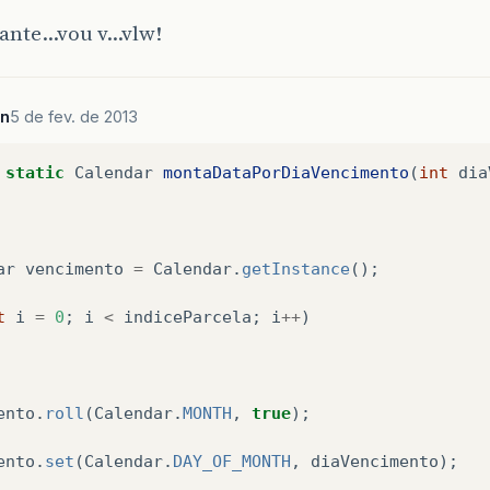
sante…vou v…vlw!
an
5 de fev. de 2013
static
Calendar
montaDataPorDiaVencimento
(
int
dia
ar
vencimento
=
Calendar
.
getInstance
();
t
i
=
0
;
i
<
indiceParcela
;
i
++
)
ento
.
roll
(
Calendar
.
MONTH
,
true
);
ento
.
set
(
Calendar
.
DAY_OF_MONTH
,
diaVencimento
);