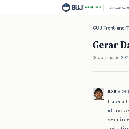
Discussoe
ARQUIVO
GUJ
Front-end
/
/
T
Gerar D
18 de julho de 2011
luxu
18 de 
Galera 
alunos e
vencimen
Joda-ti