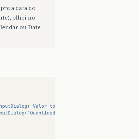
pre a data de
te), olhei no
lendar ou Date
nputDialog
(
"Valor total"
));
putDialog
(
"Quantidade de parcelas"
));