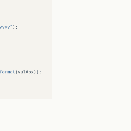
yyyy"
);
format
(
valApx
));