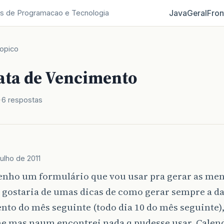
Java
Geral
Fron
s de Programacao e Tecnologia
opico
ata de Vencimento
6 respostas
julho de 2011
tenho um formulário que vou usar pra gerar as men
 gostaria de umas dicas de como gerar sempre a da
to do mês seguinte (todo dia 10 do mês seguinte),
me mas naum encontrei nada q pudesse usar, Calen