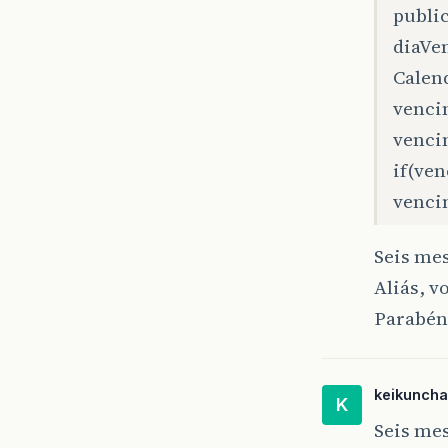
publi
diaVe
Calend
venci
venci
if(ve
vencim
Seis mes
Aliás, v
Parabén
keikunch
K
Seis mes