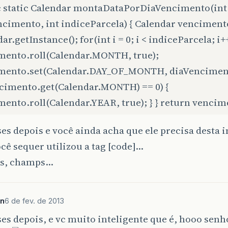
c static Calendar montaDataPorDiaVencimento(int
ncimento, int indiceParcela) { Calendar venciment
ar.getInstance(); for(int i = 0; i < indiceParcela; i++
mento.roll(Calendar.MONTH, true);
mento.set(Calendar.DAY_OF_MONTH, diaVencimen
ncimento.get(Calendar.MONTH) == 0) {
ento.roll(Calendar.YEAR, true); } } return vencim
es depois e você ainda acha que ele precisa desta
ocê sequer utilizou a tag [code]...
s, champs...
an
6 de fev. de 2013
es depois, e vc muito inteligente que é, hooo senh