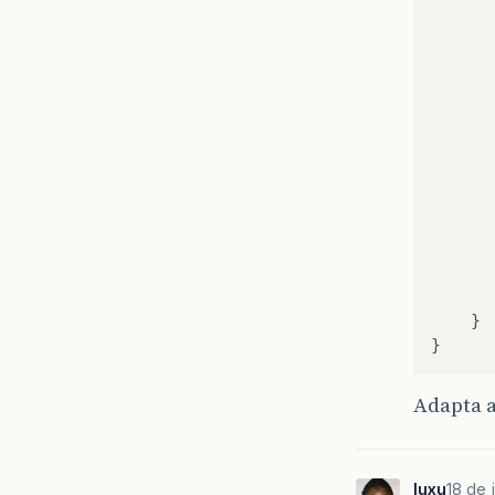
}
}
Adapta a
luxu
18 de j