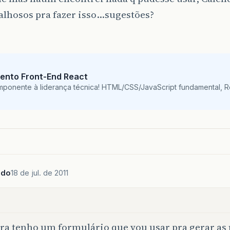
alhosos pra fazer isso…sugestões?
ento Front-End React
mponente à liderança técnica! HTML/CSS/JavaScript fundamental, 
ado
18 de jul. de 2011
ra tenho um formulário que vou usar pra gerar as