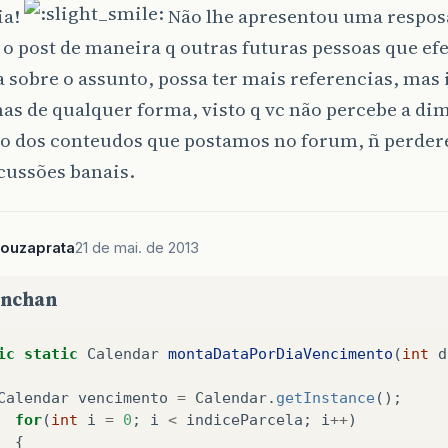
ia!
Não lhe apresentou uma respos
iz o post de maneira q outras futuras pessoas que e
 sobre o assunto, possa ter mais referencias, mas i
as de qualquer forma, visto q vc não percebe a di
do dos conteudos que postamos no forum, ñ perde
cussões banais.
souzaprata
21 de mai. de 2013
unchan
ic
static
Calendar
montaDataPorDiaVencimento
(
int
d
Calendar
vencimento
=
Calendar
.
getInstance
();
for
(
int
i
=
0
;
i
<
indiceParcela
;
i
++
)
{