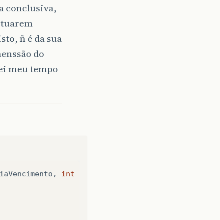
a conclusiva,
fetuarem
sto, ñ é da sua
menssão do
rei meu tempo
iaVencimento
,
int
indiceParcela
)