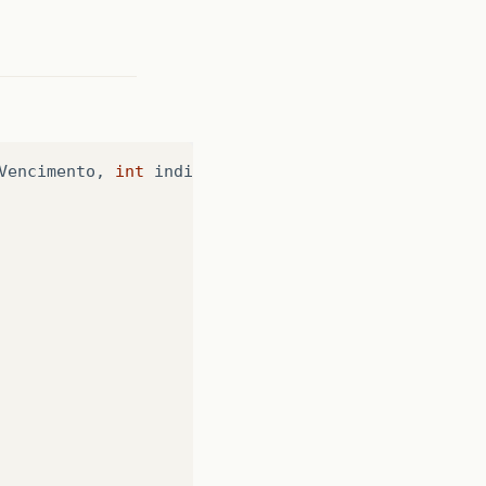
Vencimento
,
int
indiceParcela
)