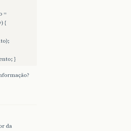
o =
) {
to);
ento; }
 informação?
or da