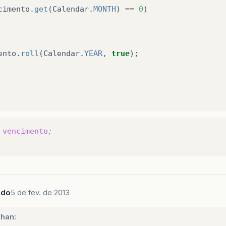
cimento
.
get
(
Calendar
.
MONTH
)
==
0
)
ento
.
roll
(
Calendar
.
YEAR
,
true
);
vencimento
;
ado
5 de fev. de 2013
chan: