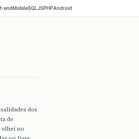
t‑end
Mobile
SQL
JS
PHP
Android
salidades dos
ta de
 olhei no
dar ou Date