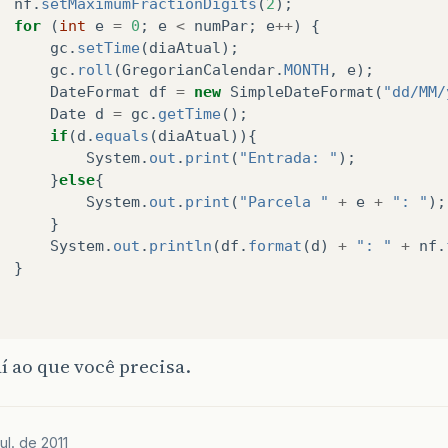
nf
.
setMaximumFractionDigits
(
2
);
for
(
int
e
=
0
;
e
<
numPar
;
e
++
)
{
gc
.
setTime
(
diaAtual
);
gc
.
roll
(
GregorianCalendar
.
MONTH
,
e
);
DateFormat
df
=
new
SimpleDateFormat
(
"dd/MM/
Date
d
=
gc
.
getTime
();
if
(
d
.
equals
(
diaAtual
)){
System
.
out
.
print
(
"Entrada: "
);
}
else
{
System
.
out
.
print
(
"Parcela "
+
e
+
": "
);
}
System
.
out
.
println
(
df
.
format
(
d
)
+
": "
+
nf
.
}
í ao que você precisa.
ul. de 2011