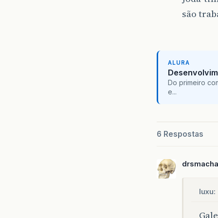
são trab
ALURA
Desenvolvim
Do primeiro co
e...
6 Respostas
drsmach
luxu:
Gale