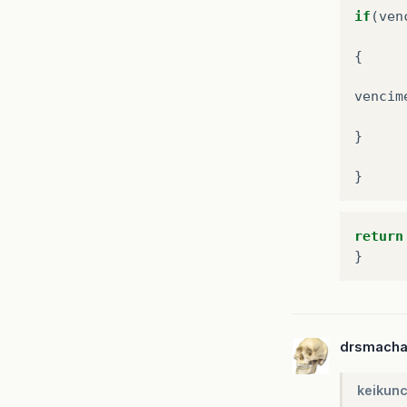
if
(
ven
{
vencim
}
}
return
drsmach
keikun