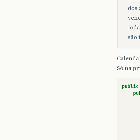
dos 
venc
Joda
são 
Calendar
Só na pr
public
pu