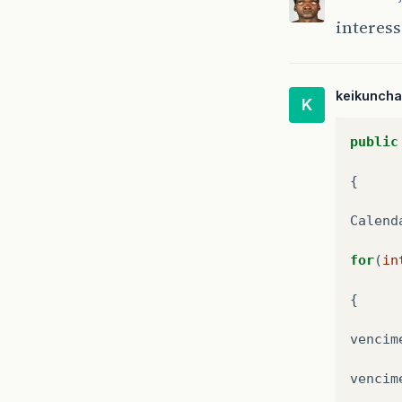
interes
keikunch
K
public
{
Calend
for
(
in
{
vencim
vencim