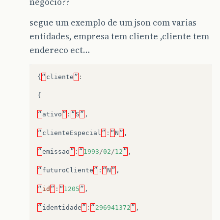
negocio??
segue um exemplo de um json com varias
entidades, empresa tem cliente ,cliente tem
endereco ect…
{
“
cliente
”
:
{
“
ativo
”
:
“
S
”
,
“
clienteEspecial
”
:
“
N
”
,
“
emissao
”
:
“
1993
/
02
/
12
”
,
“
futuroCliente
”
:
“
N
”
,
“
id
”
:
“
1205
”
,
“
identidade
”
:
“
296941372
”
,