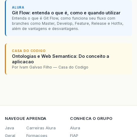
ALURA
“
nome
”
:
“
Fone
Comercial
”
Git Flow: entenda o que é, como e quando utilizar
Entenda o que é Git Flow, como funciona seu fluxo com
}
branches como Master, Develop, Feature, Release e Hotfix,
além de vantagens e desvantagens.
},
{
“
id
”
:
“
1856
”
,
CASA DO CODIGO
Ontologias e Web Semantica: Do conceito a
“
nuDdd
”
:
“
11
”
,
aplicacao
Por Ivam Galvao Filho — Casa do Codigo
“
nuMeioComunicacao
”
:
“
3886
/
60
/
81
”
,
“
tipoMeioComunicacao
”
:
{
“
id
”
:
“
2
”
,
“
nome
”
:
“
Fone
Comercial
”
}
},
NAVEGUE
APRENDA
CONHECA O GRUPO
{
“
id
”
:
“
1857
”
,
Java
Carreiras Alura
Alura
Geral
Formacoes
FIAP