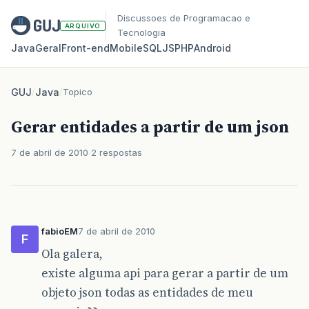
Discussoes de Programacao e
ARQUIVO
Tecnologia
Java
Geral
Front‑end
Mobile
SQL
JS
PHP
Android
GUJ
/
Java
/
Topico
Gerar entidades a partir de um json
7 de abril de 2010
2 respostas
fabioEM
7 de abril de 2010
F
Ola galera,
existe alguma api para gerar a partir de um
objeto json todas as entidades de meu