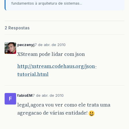
fundamentos à arquitetura de sistemas...
“
cep
”
:
“
3608000
”
,
“
cidade
”
:
{
“
id
”
:
“
5761
”
,
2 Respostas
“
nome
”
:
“
OSASCO
”
,
“
uf
”
:
{
“
descricao
”
:
“
SP
”
,
peczenyj
7 de abr. de 2010
“
finalCep
”
:
“
19999999
”
,
XStream pode lidar com json
“
id
”
:
“
26
”
,
http://xstream.codehaus.org/json-
“
inicioCep
”
:
“
1000000
”
,
tutorial.html
“
nome
”
:
“
SÃO
PAULO
”
}
fabioEM
7 de abr. de 2010
F
legal,agora vou ver como ele trata uma
},
agregacao de várias entidade!
“
endereco
”
:
“
GUILHERME
RUDGE
”
,
“
enderecoCobranca
”
:
“
S
”
,