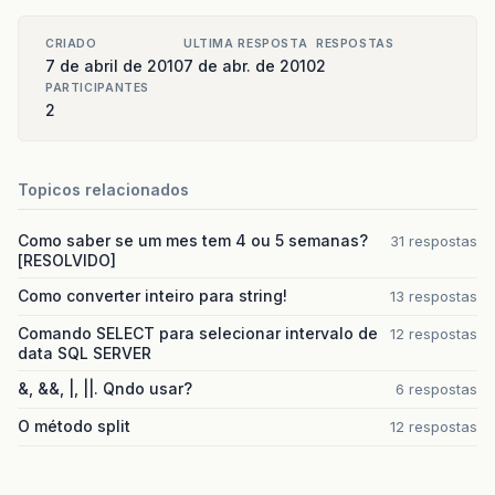
“
id
”
:
“
1187
”
,
CRIADO
ULTIMA RESPOSTA
RESPOSTAS
7 de abril de 2010
7 de abr. de 2010
2
“
tipoEndereco
”
:
{
“
id
”
:
“
2
”
,
PARTICIPANTES
2
“
nome
”
:
“
Resindencial
”
},
Topicos relacionados
“
tipoLogradouro
”
:
{
“
id
”
:
“
1
”
,
Como saber se um mes tem 4 ou 5 semanas?
31 respostas
“
nome
”
:
“
Rua
”
[RESOLVIDO]
}
Como converter inteiro para string!
13 respostas
},
Comando SELECT para selecionar intervalo de
12 respostas
data SQL SERVER
“
pessoaContatos
”
:
[
{
“
id
”
:
“
1855
”
,
&, &&, |, ||. Qndo usar?
6 respostas
“
nuDdd
”
:
“
11
”
,
O método split
12 respostas
“
nuMeioComunicacao
”
:
“
3886
/
60
/
80
”
,
“
tipoMeioComunicacao
”
:
{
“
id
”
:
“
2
”
,