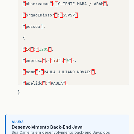
“
observacao
”
:
“
CLIENTE
MARA
/
ARAM
”
,
“
orgaoEmissor
”
:
“
SSPSP
”
,
“
pessoa
”
:
{
“
id
”
:
“
1205
”
,
“
empresa
”
:
{
“
id
”
:
“
0
”
},
“
nome
”
:
“
PAULA
JULIANO
NOVAES
”
,
“
apelido
”
:
“
PAULA
”
,
}
“
tipoPessoa
”
:
“
1
”
,
“
cnpjf
”
:
“
[
telefone
removido
]
”
,
“
flagAtivo
”
:
“
83
”
,
ALURA
Desenvolvimento Back-End Java
“
enderecos
”
:
{
“
bairro
”
:
“
PENHA
”
,
Sua Carreira em desenvolvimento back-end Java: dos