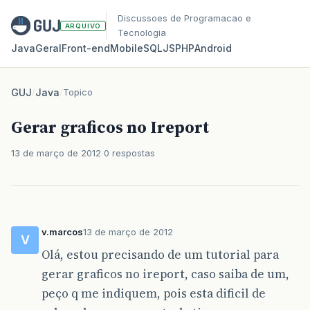
Discussoes de Programacao e
ARQUIVO
Tecnologia
Java
Geral
Front‑end
Mobile
SQL
JS
PHP
Android
GUJ
/
Java
/
Topico
Gerar graficos no Ireport
13 de março de 2012
0 respostas
v.marcos
13 de março de 2012
V
Olá, estou precisando de um tutorial para
gerar graficos no ireport, caso saiba de um,
peço q me indiquem, pois esta dificil de