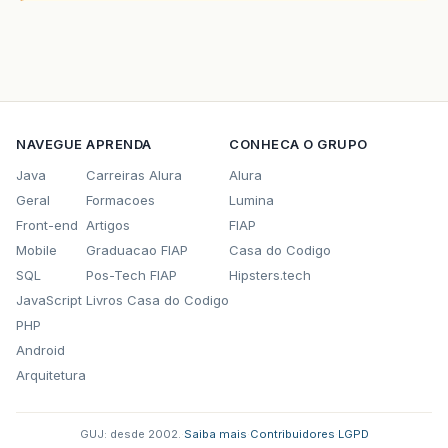
NAVEGUE
APRENDA
CONHECA O GRUPO
Java
Carreiras Alura
Alura
Geral
Formacoes
Lumina
Front-end
Artigos
FIAP
Mobile
Graduacao FIAP
Casa do Codigo
SQL
Pos-Tech FIAP
Hipsters.tech
JavaScript
Livros Casa do Codigo
PHP
Android
Arquitetura
GUJ: desde 2002.
·
Saiba mais
·
Contribuidores
·
LGPD