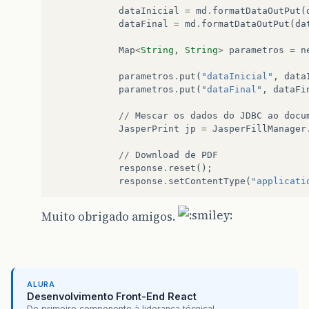
dataInicial
=
md
.
formatDataOutPut
(
dataFinal
=
md
.
formatDataOutPut
(
da
Map
<
String
,
String
>
parametros
=
n
parametros
.
put
(
"dataInicial"
,
data
parametros
.
put
(
"dataFinal"
,
dataFi
//
Mescar
os
dados
do
JDBC
ao
docu
JasperPrint
jp
=
JasperFillManager
//
Download
de
PDF
response
.
reset
();
response
.
setContentType
(
"applicati
OutputStream
out
=
response
.
getOut
Muito obrigado amigos.
JasperExportManager
.
exportReportTo
out
.
flush
();
out
.
close
();
}
catch
(
Exception
e
)
{
ALURA
e
.
printStackTrace
();
Desenvolvimento Front-End React
Do primeiro componente à liderança técnica!