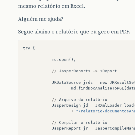
mesmo relatório em Excel.
Alguém me ajuda?
Segue abaixo o relatório que eu gero em PDF.
try
{
md
.
open
();
//
JasperReports
->
iReport
JRDataSource
jrds
=
new
JRResultSe
md
.
findDocAnaliseToPGE
(
dat
//
Arquivo
do
relatório
JasperDesign
jd
=
JRXmlLoader
.
load
+
"/relatorio/documentosAn
//
Compilar
o
relatório
JasperReport
jr
=
JasperCompileMan