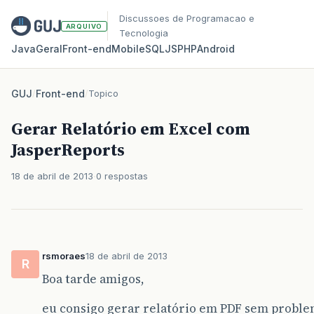
Discussoes de Programacao e
ARQUIVO
Tecnologia
Java
Geral
Front‑end
Mobile
SQL
JS
PHP
Android
GUJ
/
Front-end
/
Topico
Gerar Relatório em Excel com
JasperReports
18 de abril de 2013
0 respostas
rsmoraes
18 de abril de 2013
R
Boa tarde amigos,
eu consigo gerar relatório em PDF sem problem