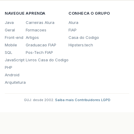
NAVEGUE
APRENDA
CONHECA O GRUPO
Java
Carreiras Alura
Alura
Geral
Formacoes
FIAP
Front-end
Artigos
Casa do Codigo
Mobile
Graduacao FIAP
Hipsters.tech
SQL
Pos-Tech FIAP
JavaScript
Livros Casa do Codigo
PHP
Android
Arquitetura
GUJ: desde 2002.
·
Saiba mais
·
Contribuidores
·
LGPD