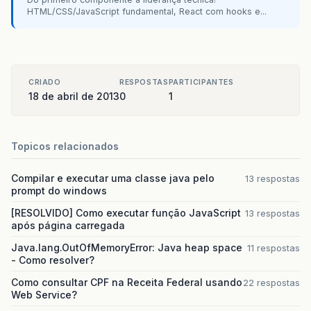
}
finally
{
HTML/CSS/JavaScript fundamental, React com hooks e...
try
{
md
.
close
();
}
catch
(
Exception
e
)
{
CRIADO
RESPOSTAS
PARTICIPANTES
18 de abril de 2013
0
e
.
printStackTrace
1
();
}
}
Topicos relacionados
Compilar e executar uma classe java pelo
13 respostas
prompt do windows
[RESOLVIDO] Como executar função JavaScript
13 respostas
após página carregada
Java.lang.OutOfMemoryError: Java heap space
11 respostas
- Como resolver?
Como consultar CPF na Receita Federal usando
22 respostas
Web Service?