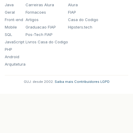
Java
Carreiras Alura
Alura
Geral
Formacoes
FIAP
Front-end
Artigos
Casa do Codigo
Mobile
Graduacao FIAP
Hipsters.tech
SQL
Pos-Tech FIAP
JavaScript
Livros Casa do Codigo
PHP
Android
Arquitetura
GUJ: desde 2002.
·
Saiba mais
·
Contribuidores
·
LGPD