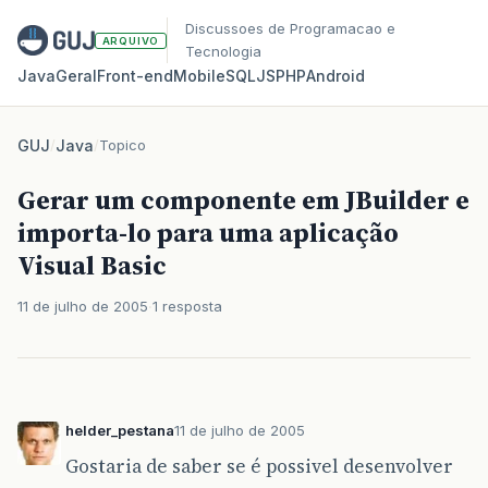
Discussoes de Programacao e
ARQUIVO
Tecnologia
Java
Geral
Front‑end
Mobile
SQL
JS
PHP
Android
GUJ
/
Java
/
Topico
Gerar um componente em JBuilder e
importa-lo para uma aplicação
Visual Basic
11 de julho de 2005
1 resposta
helder_pestana
11 de julho de 2005
Gostaria de saber se é possivel desenvolver