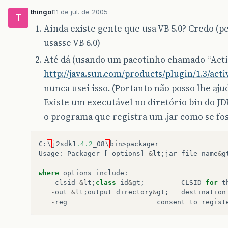
thingol
11 de jul. de 2005
T
Ainda existe gente que usa VB 5.0? Credo (p
usasse VB 6.0)
Até dá (usando um pacotinho chamado “Acti
http://java.sun.com/products/plugin/1.3/acti
nunca usei isso. (Portanto não posso lhe ajud
Existe um executável no diretório bin do J
o programa que registra um .jar como se fo
C
:
\
j2sdk1
.4.2
_08
\
bin
>
packager
Usage
:
Packager
[
-
options
]
&
lt
;
jar
file
name
&
g
where
options
include
:
-
clsid
&
lt
;
class
-
id
&
gt
;
CLSID
for
t
-
out
&
lt
;
output
directory
&
gt
;
destination
-
reg
consent
to
regist