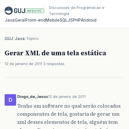
Discussoes de Programacao e
ARQUIVO
Tecnologia
Java
Geral
Front‑end
Mobile
SQL
JS
PHP
Android
GUJ
/
Java
/
Topico
Gerar XML de uma tela estática
12 de janeiro de 2011
3 respostas
Diogo_de_Jesus
12 de janeiro de 2011
D
Tenho um software no qual serão colocados
componentes de tela, gostaria de gerar um
xml desses elementos de tela, alguém tem