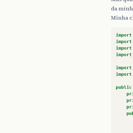
da minh
Minha cl
import
import
import
import
import
import
public
pr
pr
pr
pu