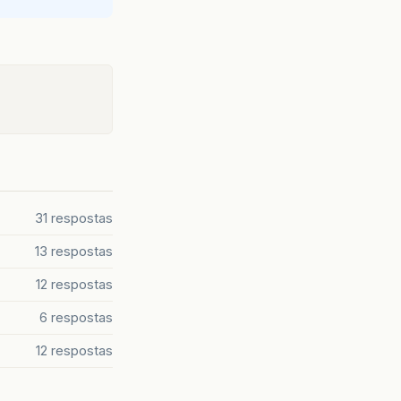
ent();
31 respostas
gingException
,
IOException
{
13 respostas
"[email removido]"
,
"senha"
);
12 respostas
6 respostas
12 respostas