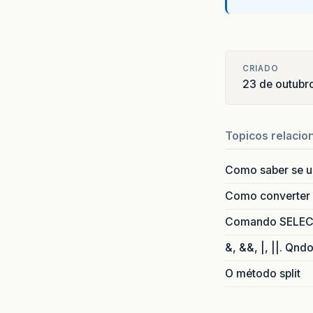
CRIADO
23 de outubr
Topicos relacio
}
}
Como saber se 
class
pu
Como converter i
Comando SELECT 
}
&, &&, |, ||. Qnd
}
O método split