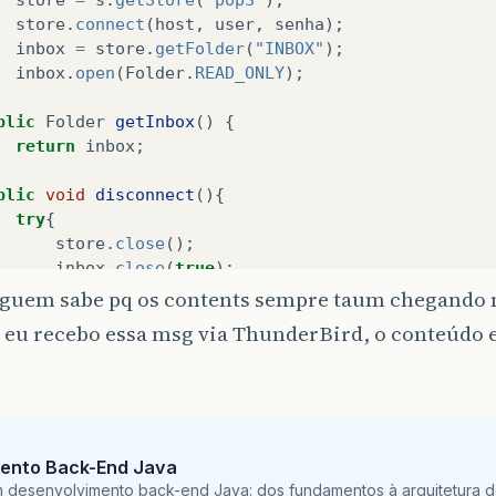
store
.
connect
(
host
,
user
,
senha
);
inbox
=
store
.
getFolder
(
"INBOX"
);
inbox
.
open
(
Folder
.
READ_ONLY
);
blic
Folder
getInbox
()
{
return
inbox
;
blic
void
disconnect
(){
try
{
store
.
close
();
inbox
.
close
(
true
);
}
alguem sabe pq os contents sempre taum chegando 
catch
(
MessagingException
e
){
 eu recebo essa msg via ThunderBird, o conteúdo e
e
.
printStackTrace
();
}
blic
void
teste
()
throws
MessagingException
,
IOExc
Message
m
[]
=
inbox
.
getMessages
();
for
(
int
i
=
0
;
i
<
m
.
length
;
i
++
){
ento Back-End Java
Message
atual
=
m
[
i
]
;
m desenvolvimento back-end Java: dos fundamentos à arquitetura de