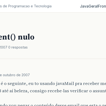
Java
Geral
Fron
s de Programacao e Tecnologia
ent() nulo
 2007
0 respostas
e outubro de 2007
 é o seguinte, eu to usando javaMail pra receber 
 até aí beleza, consigo recebe-las verificar o assu
ndo vou pegar o conteúdo desse email que esta o p