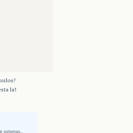
nulos?
sta la!
eption
{
 sistemas...