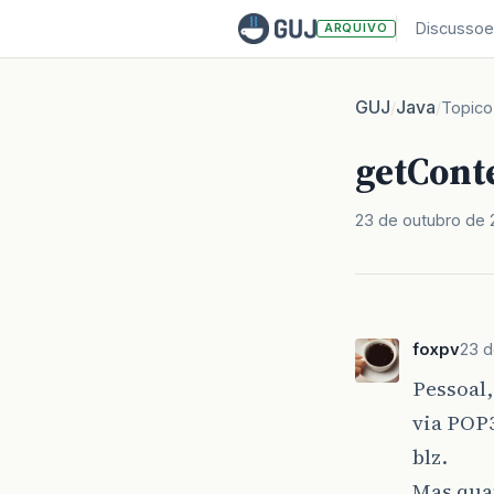
Discussoe
ARQUIVO
GUJ
Java
/
/
Topico
getCont
23 de outubro de
foxpv
23 d
Pessoal,
via POP3
blz.
Mas qua