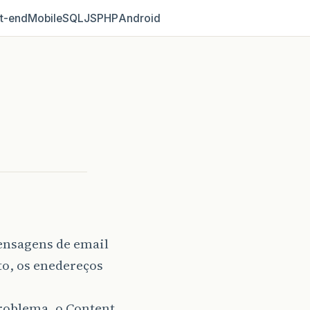
t‑end
Mobile
SQL
JS
PHP
Android
mensagens de email
nto, os enedereços
roblema, o Content