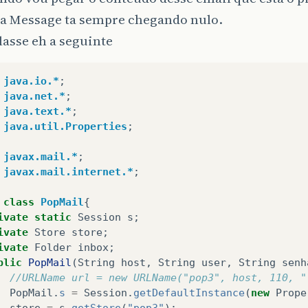
a Message ta sempre chegando nulo.
asse eh a seguinte
java.io.*
;
java.net.*
;
java.text.*
;
java.util.Properties
;
javax.mail.*
;
javax.mail.internet.*
;
class
PopMail
{
ivate
static
Session
s
;
ivate
Store
store
;
ivate
Folder
inbox
;
blic
PopMail
(
String
host
,
String
user
,
String
senh
//URLName url = new URLName("pop3", host, 110, "
PopMail
.
s
=
Session
.
getDefaultInstance
(
new
Prope
store
=
s
.
getStore
(
"pop3"
);