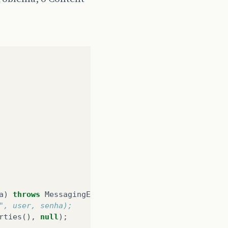
a
)
throws
MessagingException
{
", user, senha);
rties
(),
null
);