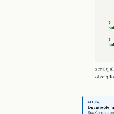
}
pu
}
pu
sera q 
obs: qdo
}
pu
ALURA
Desenvolvim
Sua Carreira e