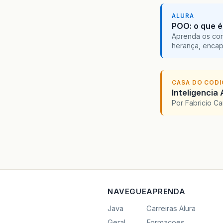
ALURA
POO: o que é
Aprenda os con
herança, encap
CASA DO COD
Inteligencia 
Por Fabricio C
NAVEGUE
APRENDA
Java
Carreiras Alura
Geral
Formacoes