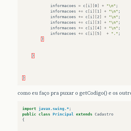
informacoes
=
c
[
i
][
0
]
+
"\n"
;
public
String
getTitulo
()
informacoes
+=
c
[
i
][
1
]
+
"\n"
;
{
informacoes
+=
c
[
i
][
2
]
+
"\n"
;
return
titulo
;
informacoes
+=
c
[
i
][
3
]
+
"\n"
;
}
informacoes
+=
c
[
i
][
4
]
+
"\n"
;
informacoes
+=
c
[
i
][
5
]
+
"."
;
public
void
setAutor
(
String
autor
)
}
{
this
.
autor
=
autor
;
}
}
public
String
getAutor
()
{
return
autor
;
}
}
como eu faço pra puxar o getCodigo() e os outro
public
void
setEditora
(
String
editora
)
{
this
.
editora
=
editora
;
import
javax.swing.*
;
public
class
Principal
extends
Cadastro
}
{
public
String
getEditora
()