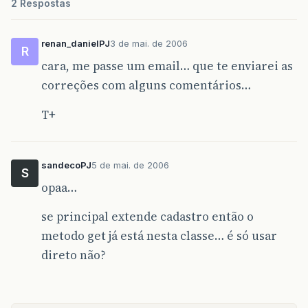
2 Respostas
break
;
case
3
:
renan_danielPJ
3 de mai. de 2006
R
System
.
out
.
println
(
Impressao
.
O
cara, me passe um email… que te enviarei as
break
;
correções com alguns comentários…
}
T+
}
while
(
op
!=
4
);
sandecoPJ
5 de mai. de 2006
}}
S
opaa…
se principal extende cadastro então o
metodo get já está nesta classe… é só usar
direto não?