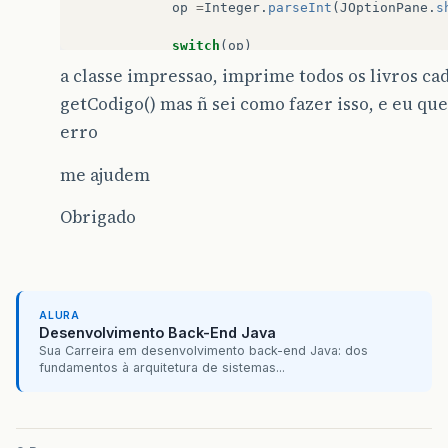
op
=
Integer
.
parseInt
(
JOptionPane
.
s
switch
(
op
)
{
a classe impressao, imprime todos os livros ca
case
1
:
getCodigo() mas ñ sei como fazer isso, e eu quer
if
(
cont
<
5
)
{
c
[
cont
][
0
]
.
setCodigo
(
J
erro
c
[
cont
][
1
]
.
setEdicao
(
I
c
[
cont
][
2
]
.
setAno
(
Inte
me ajudem
c
[
cont
][
3
]
.
setTitulo
(
J
c
[
cont
][
4
]
.
setAutor
(
JO
Obrigado
c
[
cont
][
5
]
.
setEditora
(
cont
+=
1
;
}
else
JOptionPane
.
showMessag
break
;
ALURA
case
2
:
Desenvolvimento Back-End Java
//nomes = JOptionPane.show
Sua Carreira em desenvolvimento back-end Java: dos
fundamentos à arquitetura de sistemas...
//for(cont=0;cont<5;cont++
//if(nomes.equals(a[cont].
//JOptionPane.showMessageD
//else
//JOptionPane.showMessageDial