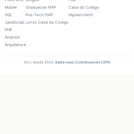
Mobile
Graduacao FIAP
Casa do Codigo
SQL
Pos-Tech FIAP
Hipsters.tech
JavaScript
Livros Casa do Codigo
PHP
Android
Arquitetura
GUJ: desde 2002.
·
Saiba mais
·
Contribuidores
·
LGPD