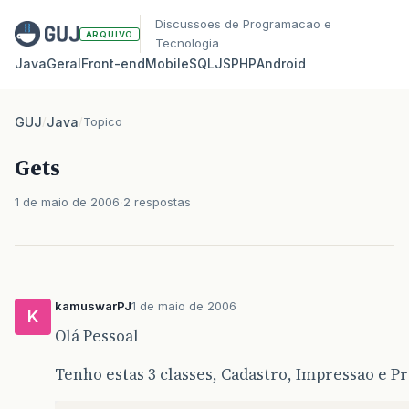
Discussoes de Programacao e
ARQUIVO
Tecnologia
Java
Geral
Front‑end
Mobile
SQL
JS
PHP
Android
GUJ
/
Java
/
Topico
Gets
1 de maio de 2006
2 respostas
kamuswarPJ
1 de maio de 2006
K
Olá Pessoal
Tenho estas 3 classes, Cadastro, Impressao e Pr