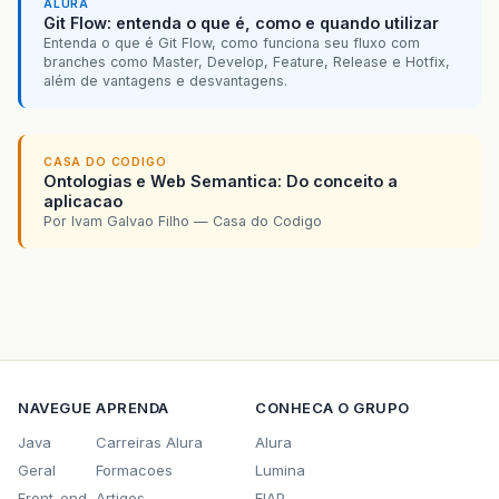
ALURA
Git Flow: entenda o que é, como e quando utilizar
Entenda o que é Git Flow, como funciona seu fluxo com
branches como Master, Develop, Feature, Release e Hotfix,
além de vantagens e desvantagens.
CASA DO CODIGO
Ontologias e Web Semantica: Do conceito a
aplicacao
Por Ivam Galvao Filho — Casa do Codigo
NAVEGUE
APRENDA
CONHECA O GRUPO
Java
Carreiras Alura
Alura
Geral
Formacoes
Lumina
Front-end
Artigos
FIAP