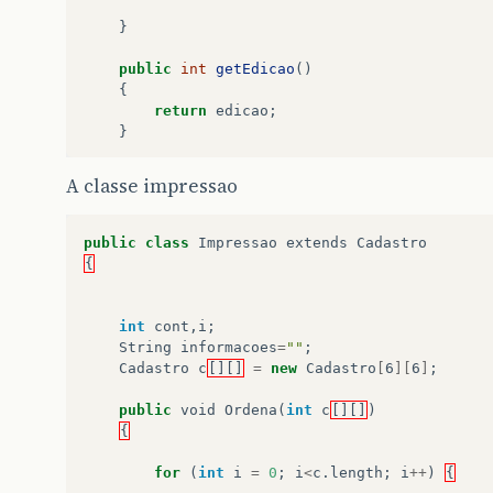
}
public
int
getEdicao
()
{
return
edicao
;
}
public
void
setAno
(
int
ano
)
A classe impressao
{
this
.
ano
=
ano
;
public
class
Impressao
extends
Cadastro
}
{
public
int
getAno
()
{
int
cont
,
i
;
return
ano
;
String
informacoes
=
""
;
}
Cadastro
c
[][]
=
new
Cadastro
[
6
][
6
]
;
public
void
setTitulo
(
String
titulo
)
public
void
Ordena
(
int
c
[][]
)
{
{
this
.
titulo
=
titulo
;
for
(
int
i
=
0
;
i
<
c
.
length
;
i
++
)
{
}