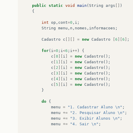
{
public
static
void
main
(
String
args
[]
)
return
editora
;
{
}
int
op
,
cont
=
0
,
i
;
String
menu
,
n
,
nomes
,
informacoes
;
}
Cadastro
c
[][]
=
new
Cadastro
[
6
][
6
]
;
for
(
i
=
0
;
i
<
6
;
i
++
)
{
c
[
0
][
i
]
=
new
Cadastro
();
c
[
1
][
i
]
=
new
Cadastro
();
c
[
2
][
i
]
=
new
Cadastro
();
c
[
3
][
i
]
=
new
Cadastro
();
c
[
4
][
i
]
=
new
Cadastro
();
c
[
5
][
i
]
=
new
Cadastro
();
}
do
{
menu
=
"1. Cadastrar Aluno \n"
;
menu
+=
"2. Pesquisar Aluno \n"
;
menu
+=
"3. Exibir Alunos \n"
;
menu
+=
"4. Sair \n"
;