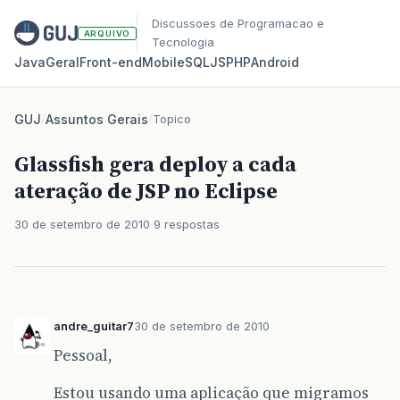
Discussoes de Programacao e
ARQUIVO
Tecnologia
Java
Geral
Front‑end
Mobile
SQL
JS
PHP
Android
GUJ
/
Assuntos Gerais
/
Topico
Glassfish gera deploy a cada
ateração de JSP no Eclipse
30 de setembro de 2010
9 respostas
andre_guitar7
30 de setembro de 2010
Pessoal,
Estou usando uma aplicação que migramos