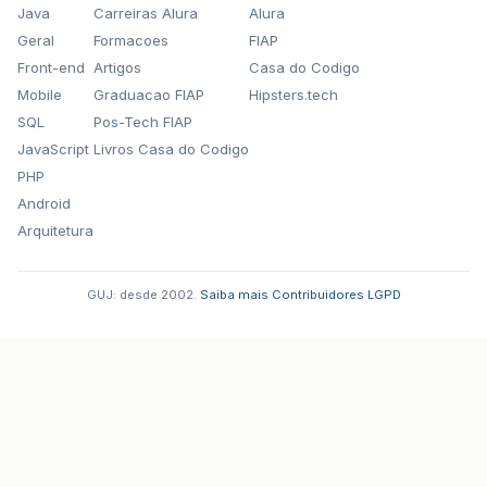
Java
Carreiras Alura
Alura
Geral
Formacoes
FIAP
Front-end
Artigos
Casa do Codigo
Mobile
Graduacao FIAP
Hipsters.tech
SQL
Pos-Tech FIAP
JavaScript
Livros Casa do Codigo
PHP
Android
Arquitetura
GUJ: desde 2002.
·
Saiba mais
·
Contribuidores
·
LGPD