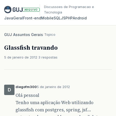
Discussoes de Programacao e
ARQUIVO
Tecnologia
Java
Geral
Front‑end
Mobile
SQL
JS
PHP
Android
GUJ
/
Assuntos Gerais
/
Topico
Glassfish travando
5 de janeiro de 2012
3 respostas
diegofm300
5 de janeiro de 2012
D
Olá pessoal
Tenho uma aplicação Web utilizando
glassfish com postgres, spring, jsf…