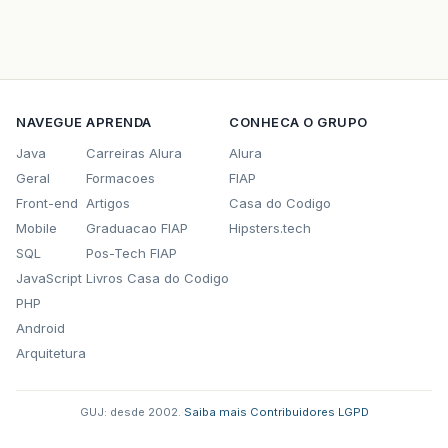
NAVEGUE
APRENDA
CONHECA O GRUPO
Java
Carreiras Alura
Alura
Geral
Formacoes
FIAP
Front-end
Artigos
Casa do Codigo
Mobile
Graduacao FIAP
Hipsters.tech
SQL
Pos-Tech FIAP
JavaScript
Livros Casa do Codigo
PHP
Android
Arquitetura
GUJ: desde 2002.
·
Saiba mais
·
Contribuidores
·
LGPD