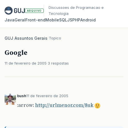
Discussoes de Programacao e
ARQUIVO
Tecnologia
Java
Geral
Front‑end
Mobile
SQL
JS
PHP
Android
GUJ
/
Assuntos Gerais
/
Topico
Google
11 de fevereiro de 2005
3 respostas
bush
11 de fevereiro de 2005
:arrow:
http://urlmenor.com/8uk