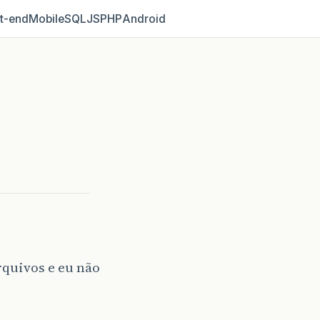
t‑end
Mobile
SQL
JS
PHP
Android
rquivos e eu não