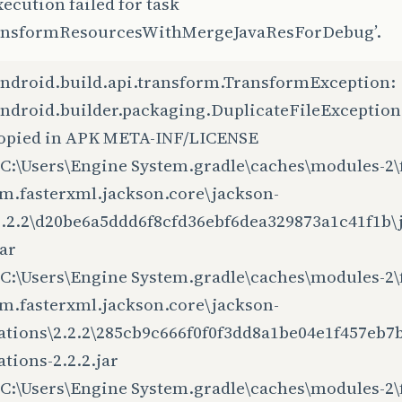
ecution failed for task
ransformResourcesWithMergeJavaResForDebug’.
ndroid.build.api.transform.TransformException:
ndroid.builder.packaging.DuplicateFileException
 copied in APK META-INF/LICENSE
 C:\Users\Engine System.gradle\caches\modules-2\f
om.fasterxml.jackson.core\jackson-
2.2.2\d20be6a5ddd6f8cfd36ebf6dea329873a1c41f1b\
jar
 C:\Users\Engine System.gradle\caches\modules-2\f
om.fasterxml.jackson.core\jackson-
ations\2.2.2\285cb9c666f0f0f3dd8a1be04e1f457eb7
tions-2.2.2.jar
 C:\Users\Engine System.gradle\caches\modules-2\f