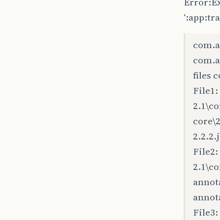
Error:Ex
‘:app:t
com.a
com.a
files
File1:
2.1\c
core\
2.2.2.
File2:
2.1\c
annot
annota
File3: