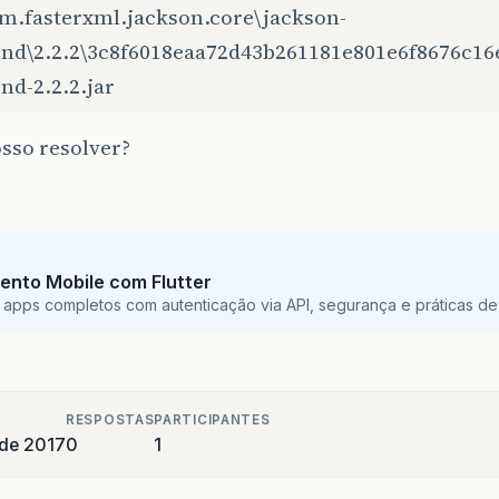
om.fasterxml.jackson.core\jackson-
ind\2.2.2\3c8f6018eaa72d43b261181e801e6f8676c16
nd-2.2.2.jar
sso resolver?
ento Mobile com Flutter
 apps completos com autenticação via API, segurança e práticas de 
RESPOSTAS
PARTICIPANTES
 de 2017
0
1