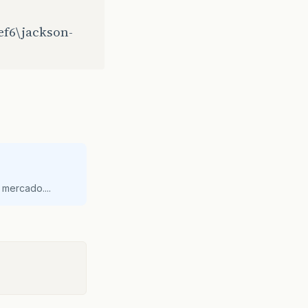
ef6\jackson-
mercado....