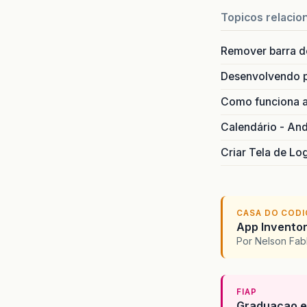
Topicos relacio
Remover barra de
Desenvolvendo p
Como funciona 
Calendário - And
Criar Tela de Lo
CASA DO COD
App Inventor
Por Nelson Fabb
FIAP
Graduacao e