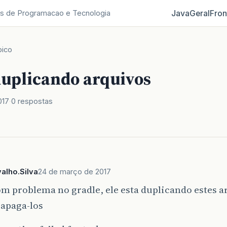
Java
Geral
Fron
s de Programacao e Tecnologia
pico
duplicando arquivos
017
0 respostas
alho.Silva
24 de março de 2017
m problema no gradle, ele esta duplicando estes a
 apaga-los