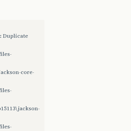
: Duplicate
iles-
jackson-core-
iles-
b15113\jackson-
iles-