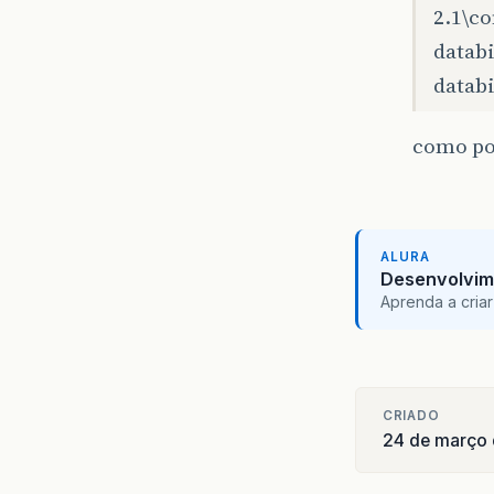
2.1\c
datab
databi
como po
ALURA
Desenvolvim
Aprenda a criar
CRIADO
24 de março