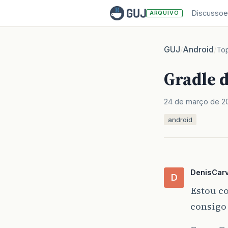
Discussoe
ARQUIVO
GUJ
Android
/
/
To
Gradle 
24 de março de 2
android
DenisCarv
D
Estou co
consigo