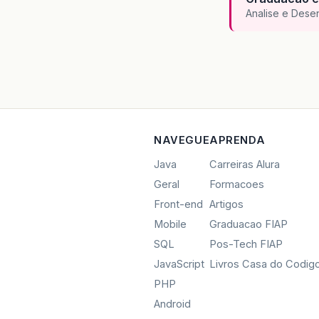
Analise e Dese
NAVEGUE
APRENDA
Java
Carreiras Alura
Geral
Formacoes
Front-end
Artigos
Mobile
Graduacao FIAP
SQL
Pos-Tech FIAP
JavaScript
Livros Casa do Codig
PHP
Android