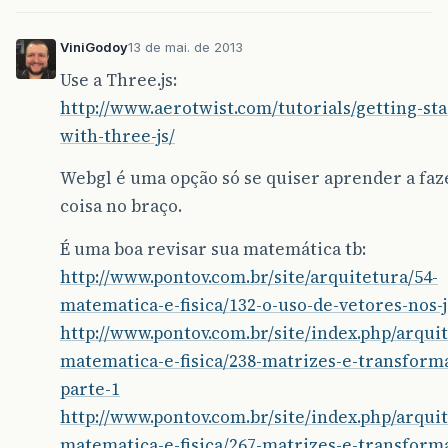
ViniGodoy
13 de mai. de 2013
Use a Three.js:
http://www.aerotwist.com/tutorials/getting-sta
with-three-js/
Webgl é uma opção só se quiser aprender a faz
coisa no braço.
É uma boa revisar sua matemática tb:
http://www.pontov.com.br/site/arquitetura/54-
matematica-e-fisica/132-o-uso-de-vetores-nos-
http://www.pontov.com.br/site/index.php/arqui
matematica-e-fisica/238-matrizes-e-transform
parte-1
http://www.pontov.com.br/site/index.php/arqui
matematica-e-fisica/267-matrizes-e-transform