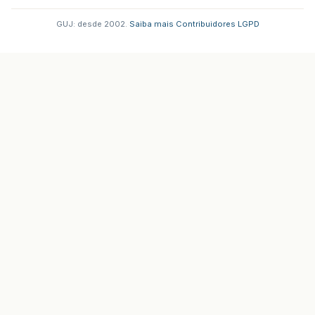
GUJ: desde 2002.
·
Saiba mais
·
Contribuidores
·
LGPD