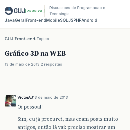
Discussoes de Programacao e
ARQUIVO
Tecnologia
Java
Geral
Front‑end
Mobile
SQL
JS
PHP
Android
GUJ
/
Front-end
/
Topico
Gráfico 3D na WEB
13 de maio de 2013
2 respostas
VictorAJ
13 de maio de 2013
Oi pessoal!
Sim, eu já procurei, mas eram posts muito
antigos, então lá vai: preciso mostrar um