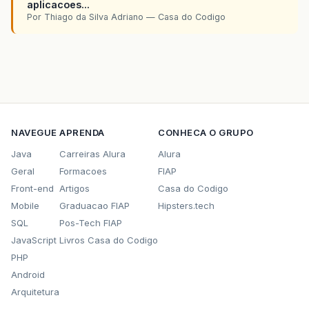
aplicacoes...
Por Thiago da Silva Adriano — Casa do Codigo
NAVEGUE
APRENDA
CONHECA O GRUPO
Java
Carreiras Alura
Alura
Geral
Formacoes
FIAP
Front-end
Artigos
Casa do Codigo
Mobile
Graduacao FIAP
Hipsters.tech
SQL
Pos-Tech FIAP
JavaScript
Livros Casa do Codigo
PHP
Android
Arquitetura