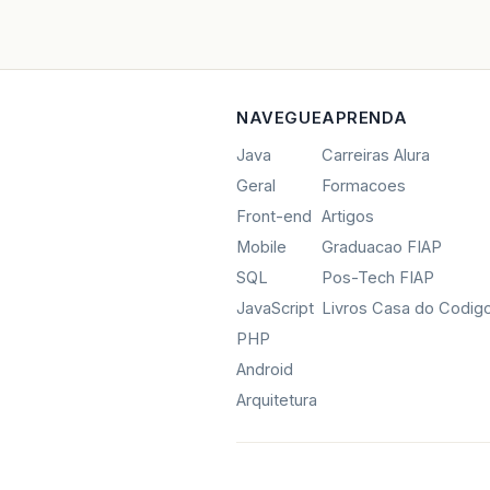
NAVEGUE
APRENDA
Java
Carreiras Alura
Geral
Formacoes
Front-end
Artigos
Mobile
Graduacao FIAP
SQL
Pos-Tech FIAP
JavaScript
Livros Casa do Codig
PHP
Android
Arquitetura