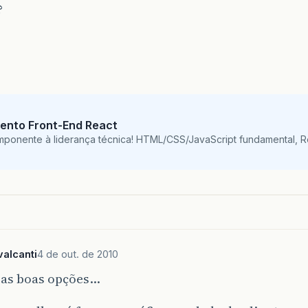
?
ento Front-End React
mponente à liderança técnica! HTML/CSS/JavaScript fundamental, 
alcanti
4 de out. de 2010
ias boas opções…