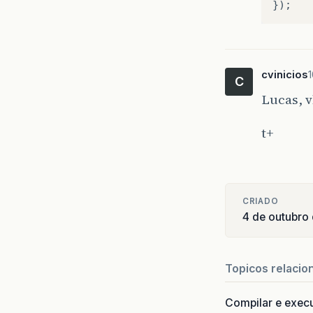
});
cvinicios
1
C
Lucas, v
t+
CRIADO
4 de outubro
Topicos relacio
Compilar e exec