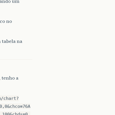
usando um
ico no
 tabela na
, tenho a
m/chart?
0,0&chco=76A
,100&chds=0,