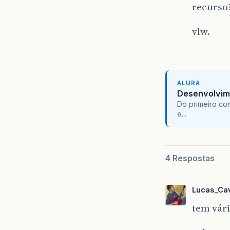
recurso
vlw.
ALURA
Desenvolvim
Do primeiro co
e...
4 Respostas
Lucas_Cav
tem vár