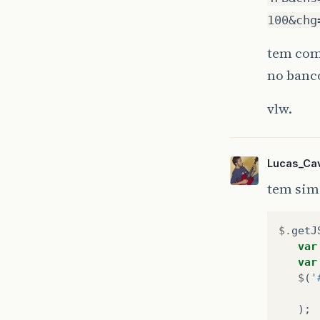
100&chg
tem como
no banco
vlw.
Lucas_Cav
tem sim
$.
getJ
var
var
$
(
'
);