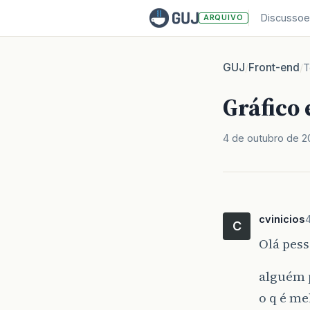
Discussoe
ARQUIVO
GUJ
Front-end
/
/
T
Gráfico 
4 de outubro de 2
cvinicios
C
Olá pess
alguém p
o q é me