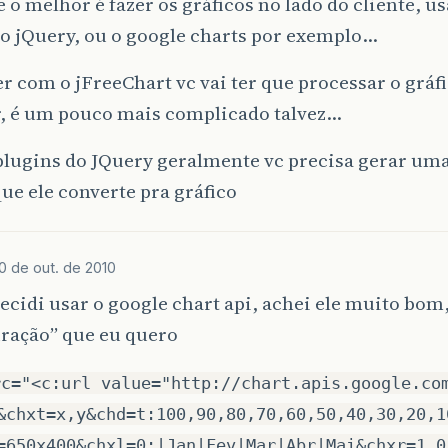
 o melhor é fazer os gráficos no lado do cliente, 
o jQuery, ou o google charts por exemplo…
zer com o jFreeChart vc vai ter que processar o gráf
r, é um pouco mais complicado talvez…
lugins do JQuery geralmente vc precisa gerar uma
ue ele converte pra gráfico
0 de out. de 2010
ecidi usar o google chart api, achei ele muito bom
uração” que eu quero
rc="<c:url value="http://chart.apis.google.co
&chxt=x,y&chd=t:100,90,80,70,60,50,40,30,20,1
=650x400&chxl=0:|Jan|Fev|Mar|Abr|Mai&chxr=1,0