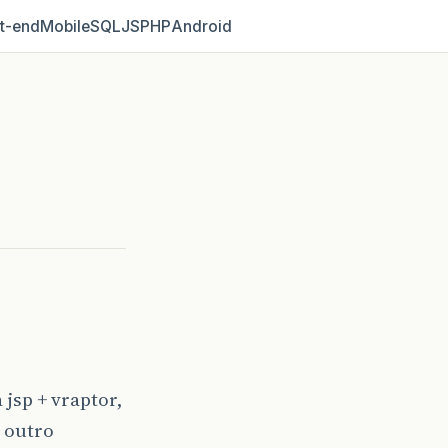
t‑end
Mobile
SQL
JS
PHP
Android
jsp + vraptor,
m outro