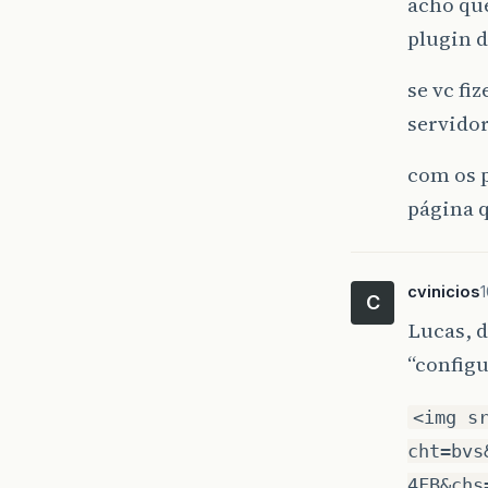
acho que
plugin d
se vc fi
servido
com os p
página q
cvinicios
1
C
Lucas, d
“config
<img s
cht=bvs
4FB&chs