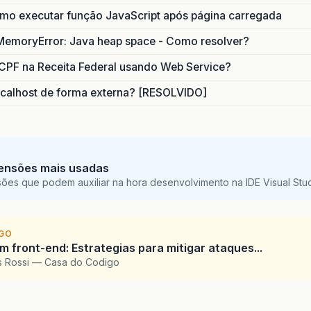
o executar função JavaScript após página carregada
MemoryError: Java heap space - Como resolver?
CPF na Receita Federal usando Web Service?
calhost de forma externa? [RESOLVIDO]
ensões mais usadas
sões que podem auxiliar na hora desenvolvimento na IDE Visual St
IGO
 front-end: Estrategias para mitigar ataques...
is Rossi — Casa do Codigo