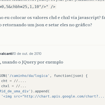
=0,5&chbh=25,1,10"/>" />
 eu colocar os valores chd e chxl via javascript? f
 retornando um json e setar eles no gráfico?
alcanti
10 de out. de 2010
, usando o JQuery por exemplo
SON
(
'/caminho/da/logica'
,
function
(
json
)
{
cht
=
//....
chxl
=
//...
#id_de_uma_div'
)
.
append
(
'<img src="http://chart.apis.google.com/chart?...