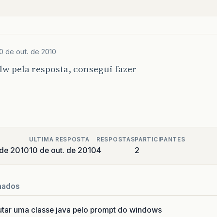
0 de out. de 2010
lw pela resposta, consegui fazer
ULTIMA RESPOSTA
RESPOSTAS
PARTICIPANTES
 de 2010
10 de out. de 2010
4
2
nados
utar uma classe java pelo prompt do windows