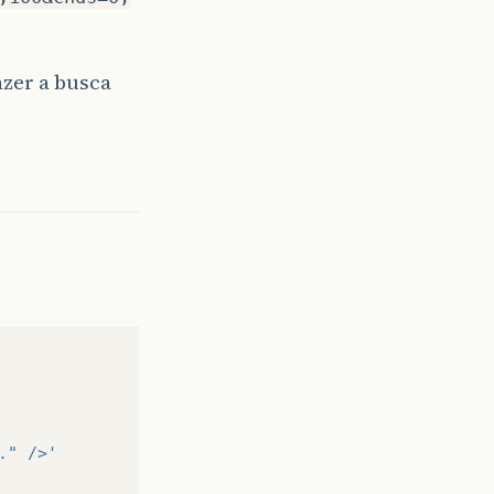
azer a busca
." />'