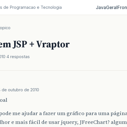
Java
Geral
Fron
s de Programacao e Tecnologia
opico
em JSP + Vraptor
010
4 respostas
4 de outubro de 2010
oal
ode me ajudar a fazer um gráfico para uma página 
lhor e mais fácil de usar jquery, JFreeChart? algu