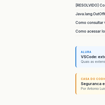
[RESOLVIDO] Com
Java.lang.OutOf
Como consultar 
Como acessar lo
ALURA
VSCode: ext
Quais as exten
CASA DO COD
Seguranca em
Por Antonio Lu