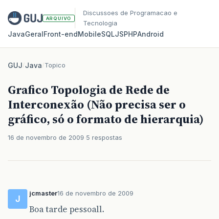
Discussoes de Programacao e
ARQUIVO
Tecnologia
Java
Geral
Front‑end
Mobile
SQL
JS
PHP
Android
GUJ
/
Java
/
Topico
Grafico Topologia de Rede de
Interconexão (Não precisa ser o
gráfico, só o formato de hierarquia)
16 de novembro de 2009
5 respostas
jcmaster
16 de novembro de 2009
J
Boa tarde pessoall.