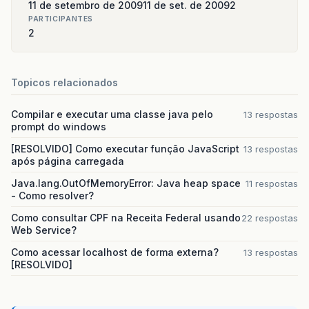
11 de setembro de 2009
11 de set. de 2009
2
PARTICIPANTES
2
Topicos relacionados
Compilar e executar uma classe java pelo
13 respostas
prompt do windows
[RESOLVIDO] Como executar função JavaScript
13 respostas
após página carregada
Java.lang.OutOfMemoryError: Java heap space
11 respostas
- Como resolver?
Como consultar CPF na Receita Federal usando
22 respostas
Web Service?
Como acessar localhost de forma externa?
13 respostas
[RESOLVIDO]