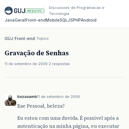
Discussoes de Programacao e
ARQUIVO
Tecnologia
Java
Geral
Front‑end
Mobile
SQL
JS
PHP
Android
GUJ
/
Front-end
/
Topico
Gravação de Senhas
11 de setembro de 2009
2 respostas
tiozaoamb
11 de setembro de 2009
Eae Pessoal, beleza?
Eu estou com uma duvida. É possivel após a
autenticação na minha página, eu executar