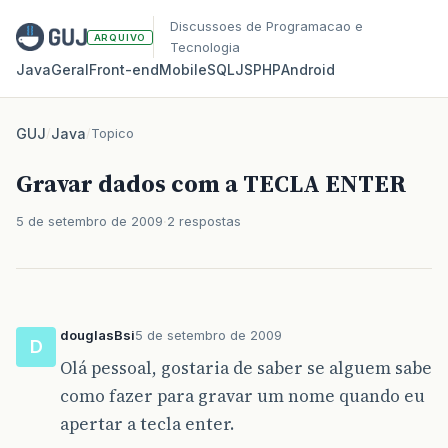
Discussoes de Programacao e
ARQUIVO
Tecnologia
Java
Geral
Front‑end
Mobile
SQL
JS
PHP
Android
GUJ
/
Java
/
Topico
Gravar dados com a TECLA ENTER
5 de setembro de 2009
2 respostas
douglasBsi
5 de setembro de 2009
D
Olá pessoal, gostaria de saber se alguem sabe
como fazer para gravar um nome quando eu
apertar a tecla enter.