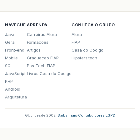
NAVEGUE
APRENDA
CONHECA O GRUPO
Java
Carreiras Alura
Alura
Geral
Formacoes
FIAP
Front-end
Artigos
Casa do Codigo
Mobile
Graduacao FIAP
Hipsters.tech
SQL
Pos-Tech FIAP
JavaScript
Livros Casa do Codigo
PHP
Android
Arquitetura
GUJ: desde 2002.
·
Saiba mais
·
Contribuidores
·
LGPD