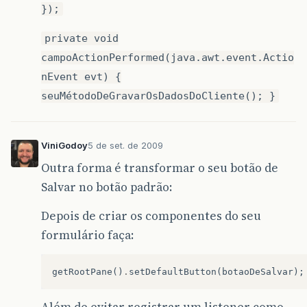
});
private void
campoActionPerformed(java.awt.event.Actio
nEvent evt) {
seuMétodoDeGravarOsDadosDoCliente(); }
ViniGodoy
5 de set. de 2009
Outra forma é transformar o seu botão de
Salvar no botão padrão:
Depois de criar os componentes do seu
formulário faça:
getRootPane
()
.
setDefaultButton
(
botaoDeSalvar
);