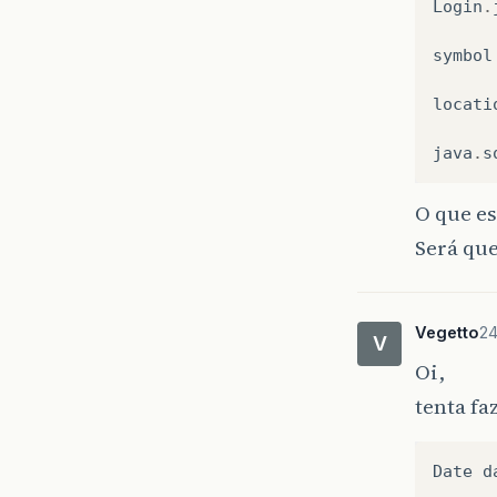
Login
.
symbol
locati
java
.
s
O que es
Será qu
Vegetto
24
V
Oi,
tenta fa
Date
d