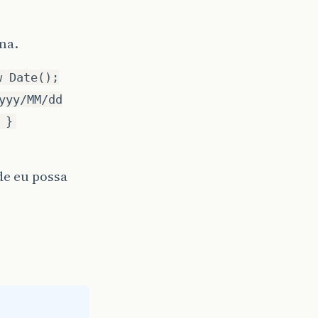
na.
w Date();
yyy/MM/dd
 }
e eu possa