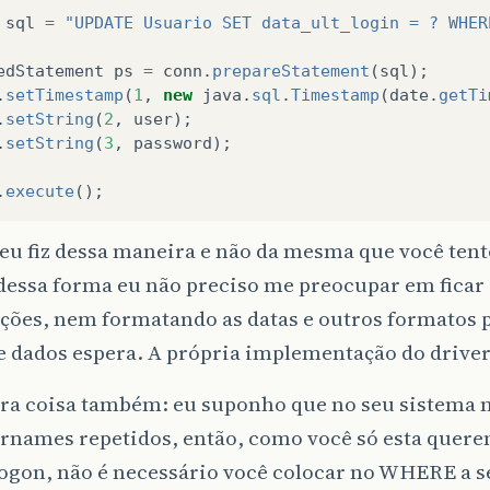
sql
=
"UPDATE Usuario SET data_ult_login = ? WHER
edStatement
ps
=
conn
.
prepareStatement
(
sql
);
.
setTimestamp
(
1
,
new
java
.
sql
.
Timestamp
(
date
.
getTi
.
setString
(
2
,
user
);
.
setString
(
3
,
password
);
.
execute
();
eu fiz dessa maneira e não da mesma que você tent
dessa forma eu não preciso me preocupar em ficar
ções, nem formatando as datas e outros formatos p
 dados espera. A própria implementação do driver
ra coisa também: eu suponho que no seu sistema n
names repetidos, então, como você só esta queren
logon, não é necessário você colocar no WHERE a s