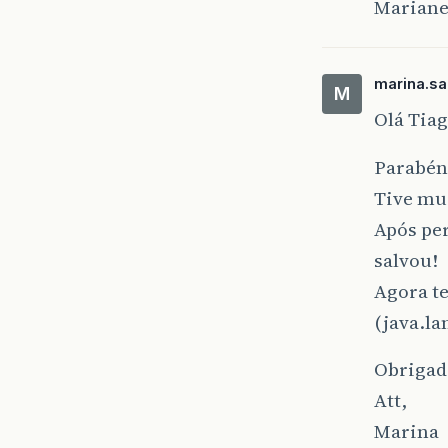
Marian
marina.sa
M
Olá Tiag
Parabéns
Tive mu
Após per
salvou!
Agora t
(java.la
Obrigad
Att,
Marina