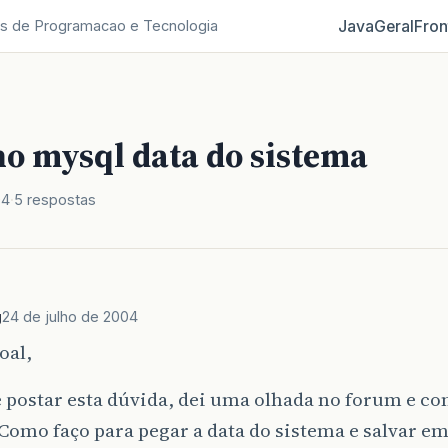
Java
Geral
Fron
s de Programacao e Tecnologia
no mysql data do sistema
04
5 respostas
g
24 de julho de 2004
oal,
 postar esta dúvida, dei uma olhada no forum e c
Como faço para pegar a data do sistema e salvar 