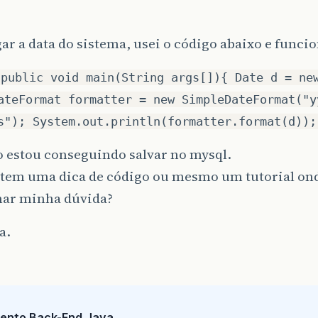
ar a data do sistema, usei o código abaixo e funcio
 public void main(String args[]){ Date d = ne
ateFormat formatter = new SimpleDateFormat("y
s"); System.out.println(formatter.format(d));
o estou conseguindo salvar no mysql.
tem uma dica de código ou mesmo um tutorial ond
nar minha dúvida?
a.
ento Back-End Java