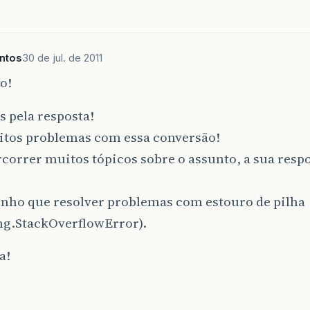
e
ntos
30 de jul. de 2011
o!
 pela resposta!
itos problemas com essa conversão!
correr muitos tópicos sobre o assunto, a sua resp
enho que resolver problemas com estouro de pilha
ng.StackOverflowError).
a!