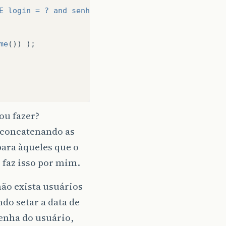
E login = ? and senha = ?"
;
me
())
);
ou fazer?
 concatenando as
ara àqueles que o
 faz isso por mim.
ão exista usuários
do setar a data de
enha do usuário,