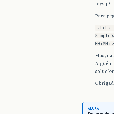
mysql?
Para peg
static
SimpleD
HH:MM:s
Mas, nã
Alguém 
solucio
Obrigad
ALURA
Desenvolvim