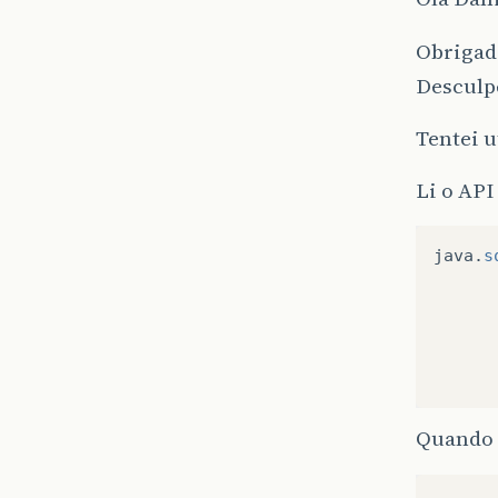
Obrigada
Desculpe
Tentei u
Li o API
java
.
s
Quando 