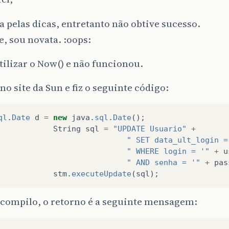
 pelas dicas, entretanto não obtive sucesso.
, sou novata. :oops:
tilizar o Now() e não funcionou.
 no site da Sun e fiz o seguinte código:
ql
.
Date
d
=
new
java
.
sql
.
Date
();
String
sql
=
"UPDATE Usuario"
+
" SET data_ult_login =
" WHERE login = '"
+
u
" AND senha = '"
+
pas
stm
.
executeUpdate
(
sql
);
compilo, o retorno é a seguinte mensagem: