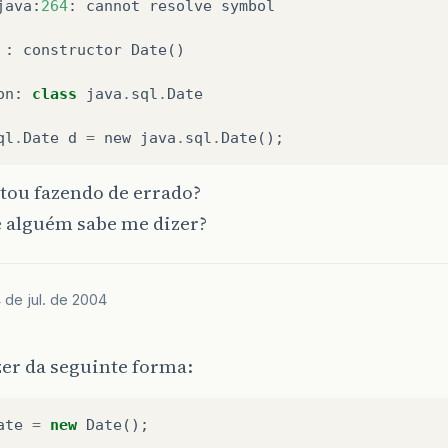
java
:
264
:
cannot
resolve
symbol
:
constructor
Date
()
on
:
class
java
.
sql
.
Date
ql
.
Date
d
=
new
java
.
sql
.
Date
();
tou fazendo de errado?
e alguém sabe me dizer?
 de jul. de 2004
zer da seguinte forma:
ate
=
new
Date
();