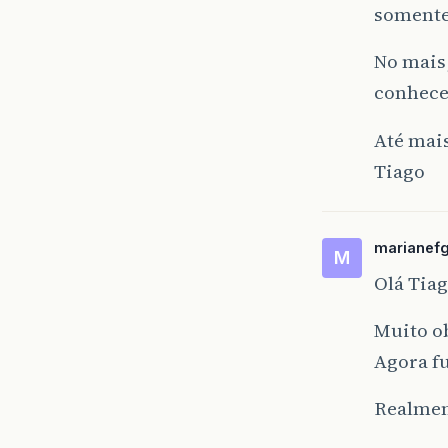
somente
No mais
conhecer
Até mai
Tiago
marianef
M
Olá Tiag
Muito ob
Agora f
Realmen