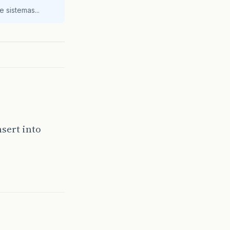
 sistemas...
sert into
;