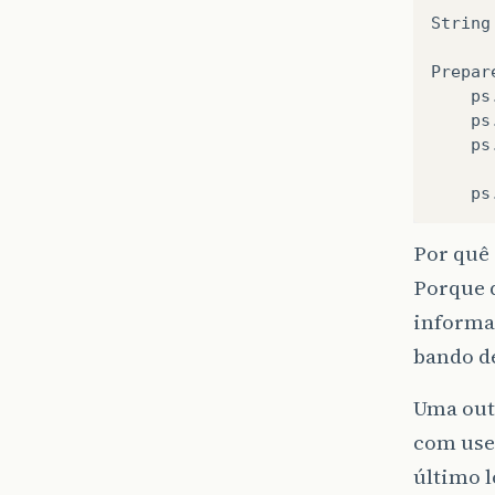
String
Prepar
ps
ps
ps
ps
Por quê 
Porque 
informa
bando de
Uma out
com user
último 