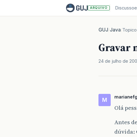
Discussoe
ARQUIVO
GUJ
Java
/
/
Topico
Gravar 
24 de julho de 20
marianef
M
Olá pess
Antes de
dúvida: 