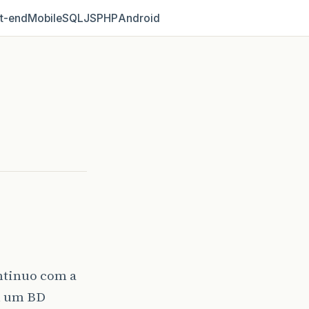
t‑end
Mobile
SQL
JS
PHP
Android
ontinuo com a
em um BD