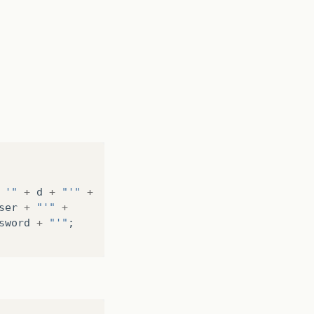
 '"
+
d
+
"'"
+
ser
+
"'"
+
sword
+
"'"
;