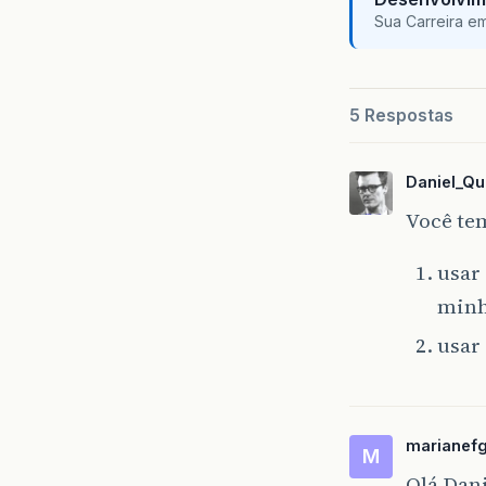
Sua Carreira e
5 Respostas
Daniel_Qu
Você tem
usar
minha
usar
marianef
M
Olá Dani