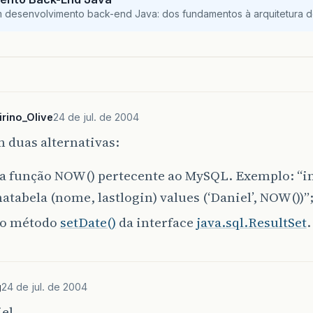
m desenvolvimento back-end Java: dos fundamentos à arquitetura de
irino_Olive
24 de jul. de 2004
 duas alternativas:
 a função NOW() pertecente ao MySQL. Exemplo: “in
tabela (nome, lastlogin) values (‘Daniel’, NOW())”
 o método
setDate()
da interface
java.sql.ResultSet
.
g
24 de jul. de 2004
el,