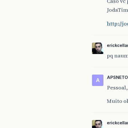
Caso vc 
JodaTi
http://j
erickcella
pq naum 
APSNETO
A
Pessoal,
Muito ob
erickcella