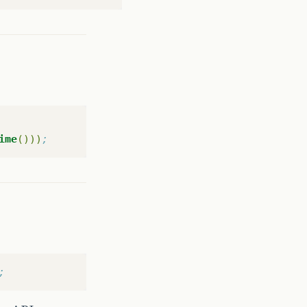
ime
()))
;
;