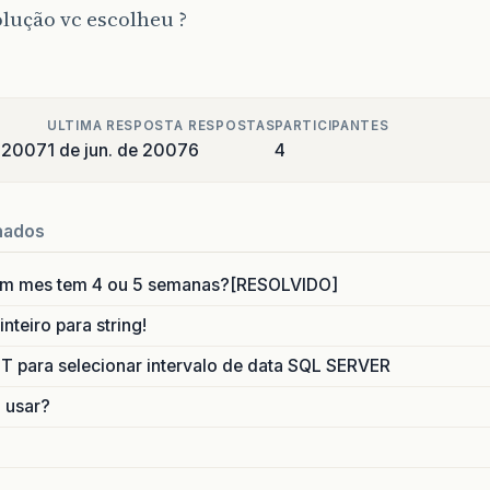
olução vc escolheu ?
ULTIMA RESPOSTA
RESPOSTAS
PARTICIPANTES
e 2007
1 de jun. de 2007
6
4
nados
um mes tem 4 ou 5 semanas?[RESOLVIDO]
nteiro para string!
para selecionar intervalo de data SQL SERVER
o usar?