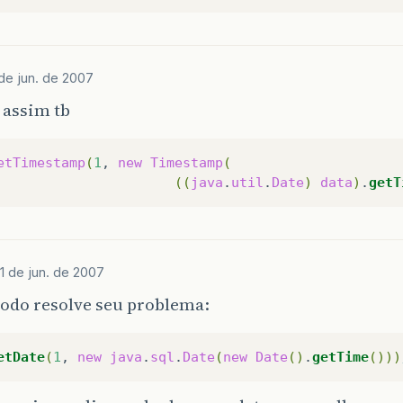
 de jun. de 2007
 assim tb
etTimestamp
(
1
,
new
Timestamp
(
((
java
.
util
.
Date
)
data
)
.
getT
1 de jun. de 2007
odo resolve seu problema:
etDate
(
1
,
new
java
.
sql
.
Date
(
new
Date
()
.
getTime
()))