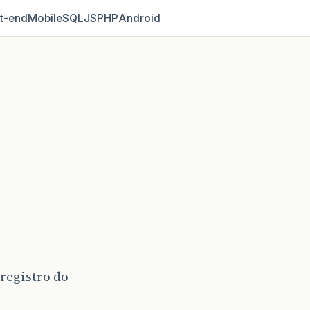
t‑end
Mobile
SQL
JS
PHP
Android
registro do