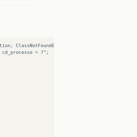
tion, ClassNotFoundException{

 cd_processo = ?";
