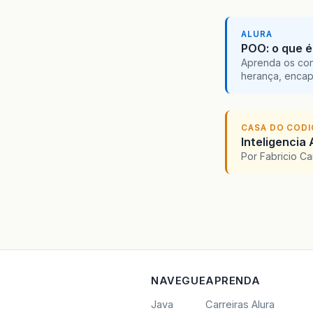
ALURA
POO: o que é
Aprenda os con
herança, encap
CASA DO COD
Inteligencia 
Por Fabricio C
NAVEGUE
APRENDA
Java
Carreiras Alura