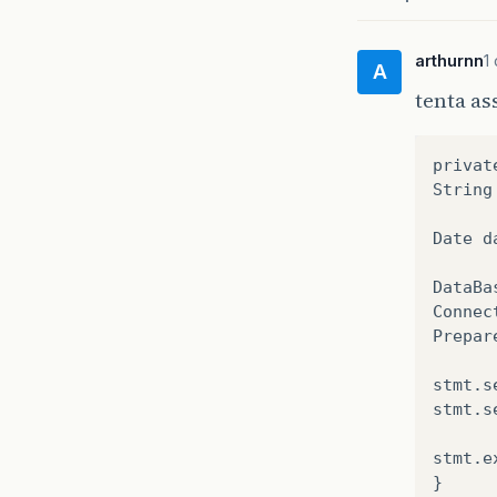
arthurnn
1
A
tenta as
privat
String
Date d
DataBa
Connec
Prepar
stmt.s
stmt.s
stmt.e