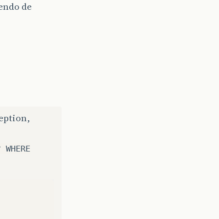
endo de
eption,
? WHERE