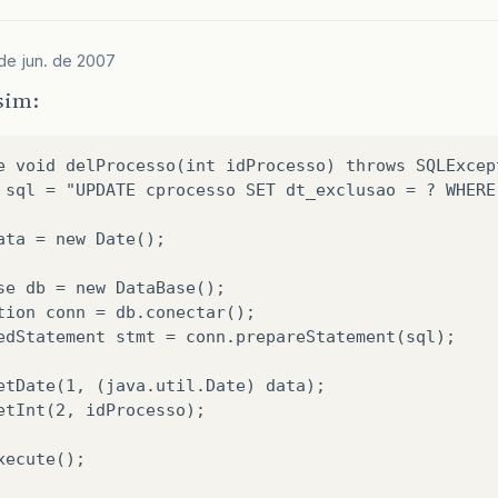
 de jun. de 2007
sim:
e void delProcesso(int idProcesso) throws SQLExcep
 sql = "UPDATE cprocesso SET dt_exclusao = ? WHERE
ata = new Date();

se db = new DataBase();

tion conn = db.conectar();

edStatement stmt = conn.prepareStatement(sql);

etDate(1, (java.util.Date) data);

etInt(2, idProcesso);

xecute();
