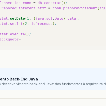
Connection
conn
=
db
.
conectar
()
;
PreparedStatement
stmt
=
conn
.
prepareStatement
(
sql
stmt
.
setDate
(
1
,
(
java
.
sql
.
Date
)
data
)
;
stmt
.
setInt
(
2
,
idProcesso
)
;
stmt
.
execute
()
;
lockquote
>
ento Back-End Java
m desenvolvimento back-end Java: dos fundamentos à arquitetura de