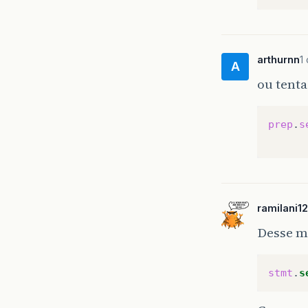
arthurnn
1
A
ou tenta
prep
.
s
ramilani12
Desse m
stmt
.
s