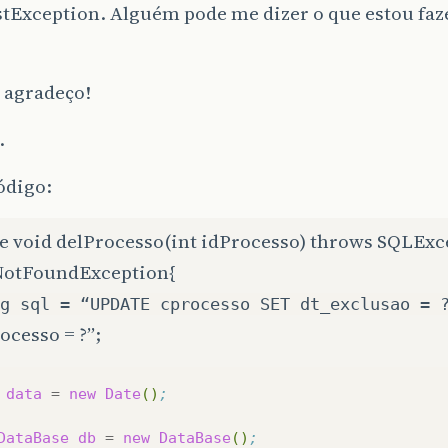
stException. Alguém pode me dizer o que estou faz
 agradeço!
.
ódigo:
te void delProcesso(int idProcesso) throws SQLExc
NotFoundException{
g sql = “UPDATE cprocesso SET dt_exclusao = 
ocesso = ?”;
data
=
new
Date
()
;
DataBase
db
=
new
DataBase
()
;