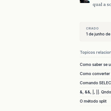
qual a s
CRIADO
1 de junho d
Topicos relacio
Como saber se 
Como converter i
Comando SELECT 
&, &&, |, ||. Qnd
O método split