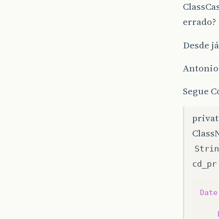
ClassCa
errado?
Desde já
Antonio
Segue C
priva
Class
Strin
cd_pr
Date