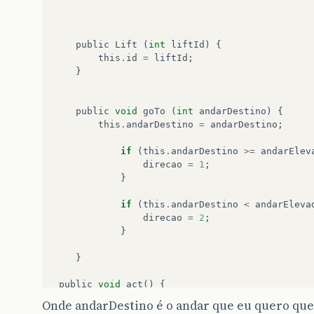
public
Lift
(
int
liftId
)
{
this
.
id
=
liftId
;
}
public
void
goTo
(
int
andarDestino
)
{
this
.
andarDestino
=
andarDestino
;
if
(
this
.
andarDestino
>=
andarElev
direcao
=
1
;
}
if
(
this
.
andarDestino
<
andarEleva
direcao
=
2
;
}
}
public
void
act
()
{
if
(
id
==
1
)
{
Onde andarDestino é o andar que eu quero que