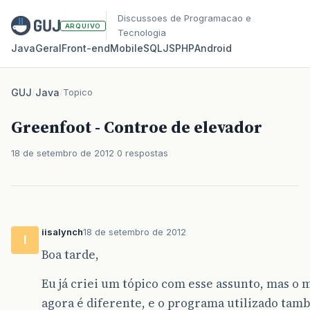
Discussoes de Programacao e
ARQUIVO
Tecnologia
Java
Geral
Front‑end
Mobile
SQL
JS
PHP
Android
GUJ
/
Java
/
Topico
Greenfoot - Controe de elevador
18 de setembro de 2012
0 respostas
iisalynch
18 de setembro de 2012
I
Boa tarde,
Eu já criei um tópico com esse assunto, mas o
agora é diferente, e o programa utilizado tam