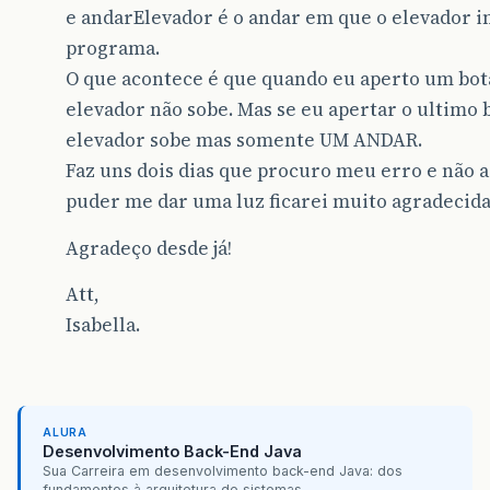
e andarElevador é o andar em que o elevador in
if
(
direcao
==
1
)
{
if
(
andarElevador
>=
8
-
andar
programa.
int
x
=
getX
();
O que acontece é que quando eu aperto um bot
int
y
=
getY
();
setLocation
(
x
,
y
-
1
);
elevador não sobe. Mas se eu apertar o ultimo 
andarElevador
--
;
elevador sobe mas somente UM ANDAR.
}
}
Faz uns dois dias que procuro meu erro e não 
puder me dar uma luz ficarei muito agradecida
if
(
direcao
==
2
)
{
if
(
andarElevador
<=
8
-
andar
Agradeço desde já!
int
x
=
getX
();
int
y
=
getY
();
setLocation
(
x
,
y
+
1
);
Att,
andarElevador
++
;
Isabella.
}
ALURA
Desenvolvimento Back-End Java
Sua Carreira em desenvolvimento back-end Java: dos
fundamentos à arquitetura de sistemas...