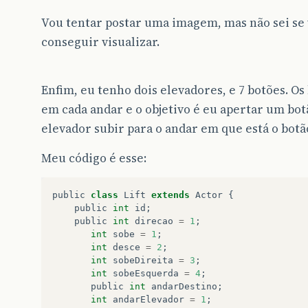
Vou tentar postar uma imagem, mas não sei se 
conseguir visualizar.
Enfim, eu tenho dois elevadores, e 7 botões. Os
em cada andar e o objetivo é eu apertar um bot
elevador subir para o andar em que está o botã
Meu código é esse:
public
class
Lift
extends
Actor
{
public
int
id
;
public
int
direcao
=
1
;
int
sobe
=
1
;
int
desce
=
2
;
int
sobeDireita
=
3
;
int
sobeEsquerda
=
4
;
public
int
andarDestino
;
int
andarElevador
=
1
;