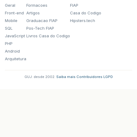
Geral
Formacoes
FIAP
Front-end
Artigos
Casa do Codigo
Mobile
Graduacao FIAP
Hipsters.tech
SQL
Pos-Tech FIAP
JavaScript
Livros Casa do Codigo
PHP
Android
Arquitetura
GUJ: desde 2002.
·
Saiba mais
·
Contribuidores
·
LGPD