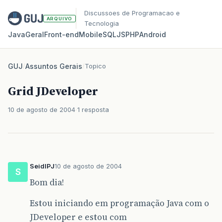
Discussoes de Programacao e
ARQUIVO
Tecnologia
Java
Geral
Front‑end
Mobile
SQL
JS
PHP
Android
GUJ
/
Assuntos Gerais
/
Topico
Grid JDeveloper
10 de agosto de 2004
1 resposta
SeidlPJ
10 de agosto de 2004
S
Bom dia!
Estou iniciando em programação Java com o
JDeveloper e estou com