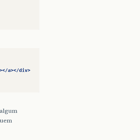
></a></div>
r algum
iquem