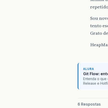
repetid
Sou novo
tento e
Grato de
HeapMa
ALURA
Git Flow: en
Entenda o que 
Release e Hotf
6 Respostas