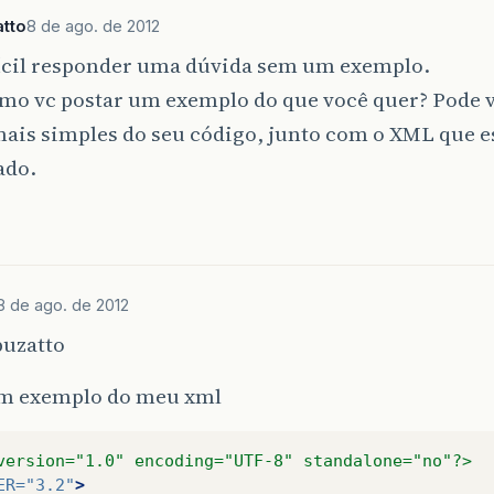
tto
8 de ago. de 2012
fícil responder uma dúvida sem um exemplo.
omo vc postar um exemplo do que você quer? Pode 
mais simples do seu código, junto com o XML que e
ado.
8 de ago. de 2012
uzatto
m exemplo do meu xml
version="1.0" encoding="UTF-8" standalone="no"?>
ER=
"3.2"
>