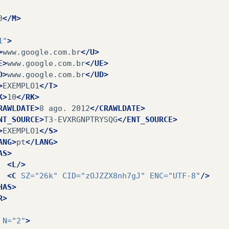
0
</M>
1"
>
>
www.google.com.br
</U>
E>
www.google.com.br
</UE>
D>
www.google.com.br
</UD>
>
EXEMPLO1
</T>
K>
10
</RK>
RAWLDATE>
8
ago.
2012
</CRAWLDATE>
NT_SOURCE>
T3-EVXRGNPTRYSQG
</ENT_SOURCE>
>
EXEMPLO1
</S>
ANG>
pt
</LANG>
AS>
<L/>
<C
SZ=
"26k"
CID=
"zOJZZX8nh7gJ"
ENC=
"UTF-8"
/>
HAS>
R>
N=
"2"
>