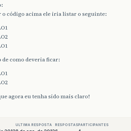
:
RAWLDATE>
8
ago.
2012
</CRAWLDATE>
NT_SOURCE>
T3-EVXRGNPTRYSQG
</ENT_SOURCE>
 o código acima ele iria listar o seguinte:
>
EXEMPLO3
</S>
ANG>
pt
</LANG>
LO1
AS>
LO2
<L/>
LO1
<C
SZ=
"16k"
CID=
"F8IHaCwf8REJ"
ENC=
"UTF-8"
/>
HAS>
 de como deveria ficar:
LO1
LO2
ue agora eu tenha sido mais claro!
ULTIMA RESPOSTA
RESPOSTAS
PARTICIPANTES