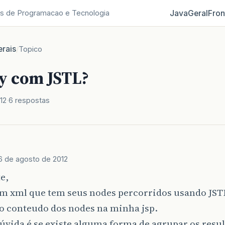
Java
Geral
Fron
s de Programacao e Tecnologia
rais
/
Topico
y com JSTL?
12
6 respostas
6 de agosto de 2012
e,
m xml que tem seus nodes percorridos usando JST
o conteudo dos nodes na minha jsp.
vida é se existe alguma forma de agrupar os resu