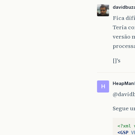
davidbuza
Fica di
Teria c
versão 
process
[]'s
HeapMan
H
@davidb
Segue u
<?xml 
<GSP
V