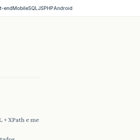
t‑end
Mobile
SQL
JS
PHP
Android
L + XPath e me
ltados