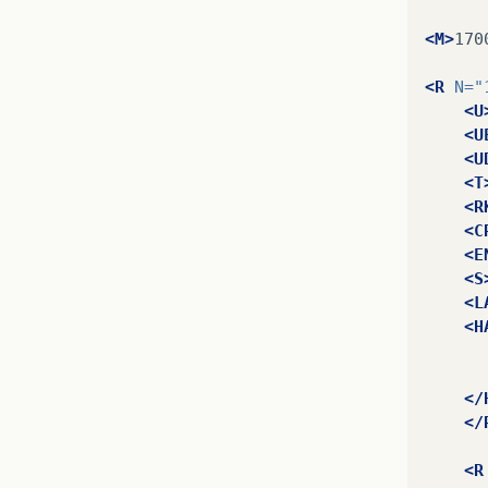
<M>
170
<R
N=
"
<U
<U
<U
<T
<R
<C
<E
<S
<L
<H
</
</
<R