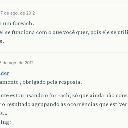
r
7 de ago. de 2012
m um foreach.
ei se funciona com o que você quer, pois ele se util
s.
7 de ago. de 2012
ader
amente , obrigado pela resposta.
te estou usando o forEach, só que ainda não conse
r o resultado agrupando as ocorrências que estive
as…