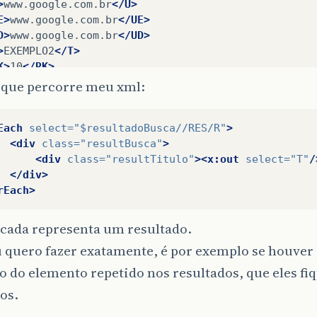
>
www.google.com.br
</U>
E>
www.google.com.br
</UE>
D>
www.google.com.br
</UD>
>
EXEMPLO2
</T>
K>
10
</RK>
RAWLDATE>
8
ago.
2012
</CRAWLDATE>
 que percorre meu xml:
NT_SOURCE>
T3-EVXRGNPTRYSQG
</ENT_SOURCE>
>
EXEMPLO2
</S>
Each
select=
"$resultadoBusca//RES/R"
>
ANG>
pt
</LANG>
<div
class=
"resultBusca"
>
AS>
<div
class=
"resultTitulo"
><x:out
select=
"T"
/
<L/>
</div>
<C
SZ=
"23k"
CID=
"fAcBx-wm-osJ"
ENC=
"UTF-8"
/>
rEach>
HAS>
R>
 cada
representa um resultado.
N=
"3"
>
u quero fazer exatamente, é por exemplo se houve
>
www.google.com.br
</U>
E>
www.google.com.br
</UE>
o do elemento
repetido nos resultados, que eles f
D>
www.google.com.br
</UD>
os.
>
EXEMPLO1
</T>
K>
10
</RK>