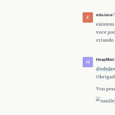
eduJava
7
E
existem
voce po
criando 
HeapMan
H
@eduJa
Obrigado
Vou pes