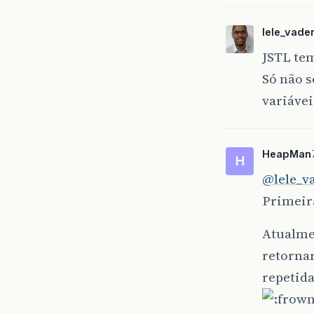
lele_vade
JSTL te
Só não s
variávei
HeapMan
H
@lele_v
Primeir
Atualmen
retorna
repetid