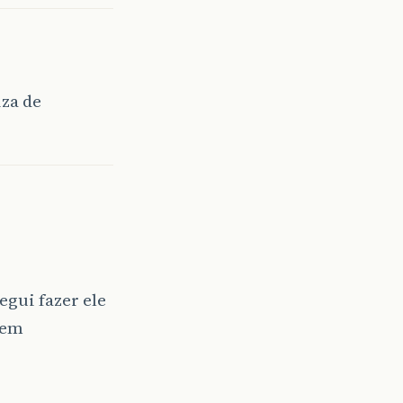
iza de
gui fazer ele
rem