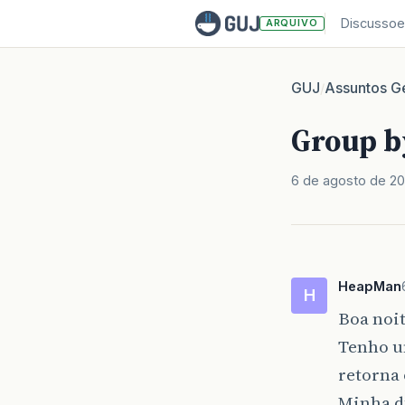
Discussoe
ARQUIVO
GUJ
Assuntos Ge
/
Group b
6 de agosto de 20
HeapMan
H
Boa noit
Tenho u
retorna 
Minha dú