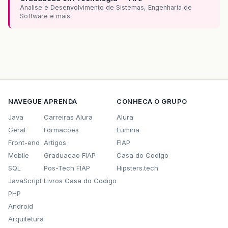
Analise e Desenvolvimento de Sistemas, Engenharia de
Software e mais
NAVEGUE
APRENDA
CONHECA O GRUPO
Java
Carreiras Alura
Alura
Geral
Formacoes
Lumina
Front-end
Artigos
FIAP
Mobile
Graduacao FIAP
Casa do Codigo
SQL
Pos-Tech FIAP
Hipsters.tech
JavaScript
Livros Casa do Codigo
PHP
Android
Arquitetura