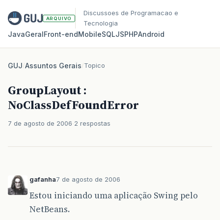
Discussoes de Programacao e
ARQUIVO
Tecnologia
Java
Geral
Front‑end
Mobile
SQL
JS
PHP
Android
GUJ
/
Assuntos Gerais
/
Topico
GroupLayout :
NoClassDefFoundError
7 de agosto de 2006
2 respostas
gafanha
7 de agosto de 2006
Estou iniciando uma aplicação Swing pelo
NetBeans.