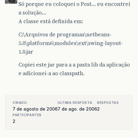
Só porque eu coloquei o Post… eu encontrei
a solução…
A classe está definida em:
C:\Arquivos de programas\netbeans-
5.0\platform6\modules\ext\swing-layout-
1.0.jar
Copiei este jar para a a pasta lib da aplicação
e adicionei-a ao classpath.
CRIADO
ULTIMA RESPOSTA
RESPOSTAS
7 de agosto de 2006
7 de ago. de 2006
2
PARTICIPANTES
2