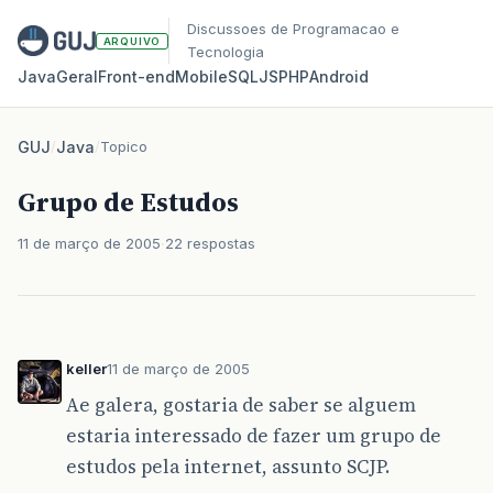
Discussoes de Programacao e
ARQUIVO
Tecnologia
Java
Geral
Front‑end
Mobile
SQL
JS
PHP
Android
GUJ
/
Java
/
Topico
Grupo de Estudos
11 de março de 2005
22 respostas
keller
11 de março de 2005
Ae galera, gostaria de saber se alguem
estaria interessado de fazer um grupo de
estudos pela internet, assunto SCJP.