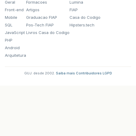
Geral
Formacoes
Lumina
Front-end
Artigos
FIAP
Mobile
Graduacao FIAP
Casa do Codigo
SQL
Pos-Tech FIAP
Hipsters.tech
JavaScript
Livros Casa do Codigo
PHP
Android
Arquitetura
GUJ: desde 2002.
·
Saiba mais
·
Contribuidores
·
LGPD