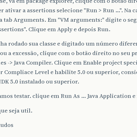
se, vá em package explorer, clique com o botão dir
r ativar a assertions selecione "Run > Run ...". Na c
na tab Arguments. Em "VM arguments:" digite o se
sertions". Clique em Apply e depois Run.
ha rodado sua classe e digitado um número diferent
ou a excessão, clique com o botão direito no seu p
es -> Java Compiler. Clique em Enable project speci
 Compliace Level e habilite 5.0 ou superior, cons
JDK 5.0 instalado ou superior.
mos testar. clique em Run As ... Java Application e 
ue seja util.
tudos