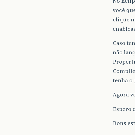
No Eclip
você que
clique 
enableas
Caso ten
não lanç
Properti
Compiler
tenha o 
Agora va
Espero q
Bons es