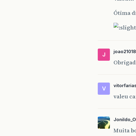
Ótima di
joao2101
J
Obrigad
vitorfaria
V
valeu c
Jonildo_O
Muita bo