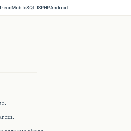
t‑end
Mobile
SQL
JS
PHP
Android
so.
sarem.
o para sua classe