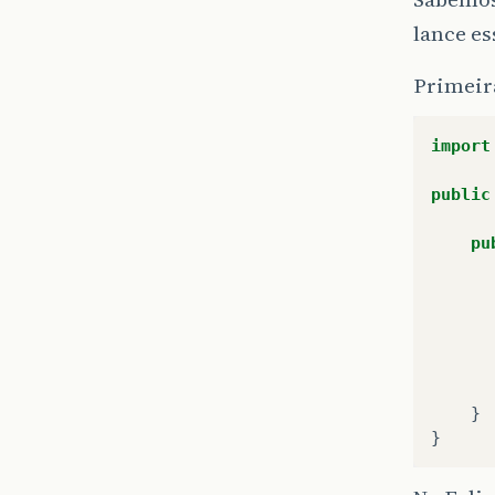
lance es
Primeira
import
public
pu
}
}