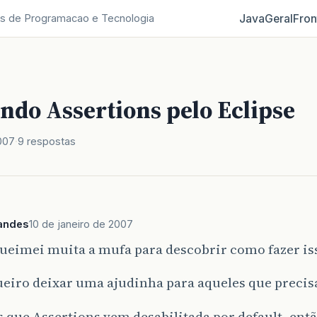
Java
Geral
Fron
s de Programacao e Tecnologia
ndo Assertions pelo Eclipse
007
9 respostas
nandes
10 de janeiro de 2007
ueimei muita a mufa para descobrir como fazer is
ueiro deixar uma ajudinha para aqueles que preci
que Assertions vem desabilitada por default, entã