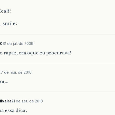
ca!!!
80
31 de jul. de 2009
o rapaz, era oque eu procurava!
s
7 de mai. de 2010
ara…
liveira
21 de set. de 2010
a essa dica.