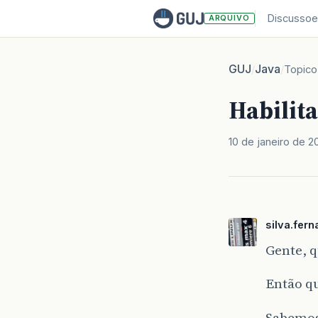
Discussoe
ARQUIVO
GUJ
Java
/
/
Topico
Habilita
10 de janeiro de 2
silva.fer
Gente, q
Então q
Sabemos 