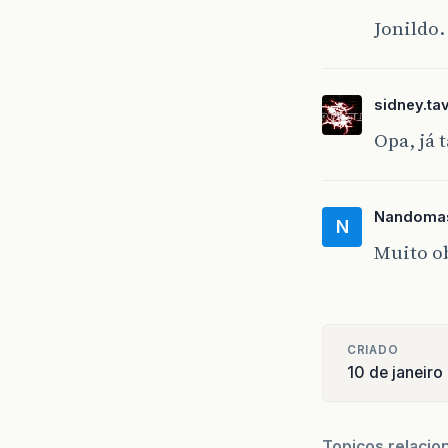
Jonildo.
sidney.ta
Opa, já 
Nandomas
N
Muito o
CRIADO
10 de janeir
Topicos relacio