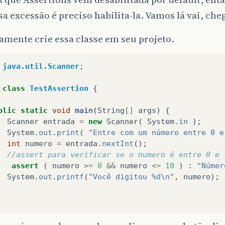
sa excessão é preciso habilita-la. Vamos lá vai, che
mente crie essa classe em seu projeto.
java.util.Scanner
;
class
TestAssertion
{
blic
static
void
main
(
String
[]
args
)
{
Scanner
entrada
=
new
Scanner
(
System
.
in
);
System
.
out
.
print
(
"Entre com um número entre 0 e
int
numero
=
entrada
.
nextInt
();
//assert para verificar se o numero é entre 0 e 
assert
(
numero
>=
0
&&
numero
<=
10
)
:
"Númer
System
.
out
.
printf
(
"Você digitou %d\n"
,
numero
);