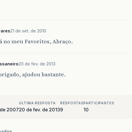
vares
21 de set. de 2010
tá no meu Favoritos, Abraço.
saneiro
20 de fev. de 2013
brigado, ajudou bastante.
ULTIMA RESPOSTA
RESPOSTAS
PARTICIPANTES
o de 2007
20 de fev. de 2013
9
10
nados