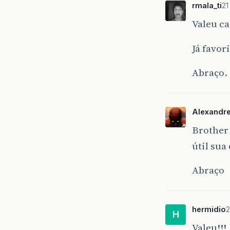
rmala_ti
21
Valeu ca
Já favori
Abraço.
Alexandr
Brother
útil sua 
Abraço
hermidio
2
H
Valeu!!!