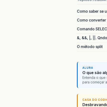
Como saber se 
Como converter i
Comando SELECT 
&, &&, |, ||. Qnd
O método split
ALURA
O que são al
Entenda o que 
para começar 
CASA DO COD
Desbravando 