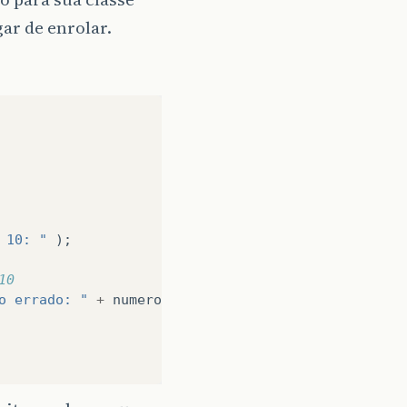
gar de enrolar.
 10: "
);
10
o errado: "
+
numero
;