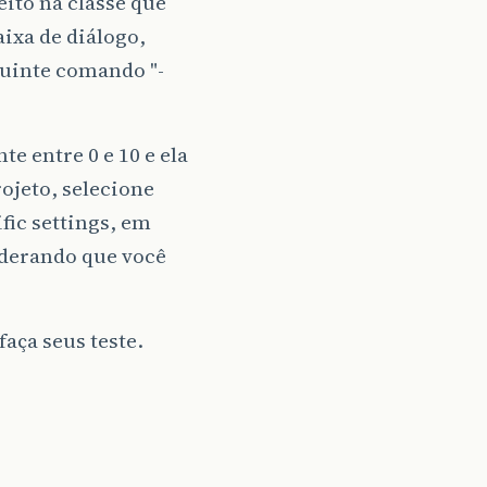
eito na classe que
aixa de diálogo,
guinte comando "-
e entre 0 e 10 e ela
rojeto, selecione
fic settings, em
iderando que você
faça seus teste.