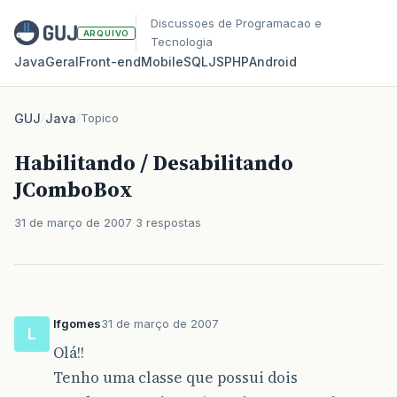
Discussoes de Programacao e
ARQUIVO
Tecnologia
Java
Geral
Front‑end
Mobile
SQL
JS
PHP
Android
GUJ
/
Java
/
Topico
Habilitando / Desabilitando
JComboBox
31 de março de 2007
3 respostas
lfgomes
31 de março de 2007
L
Olá!!
Tenho uma classe que possui dois