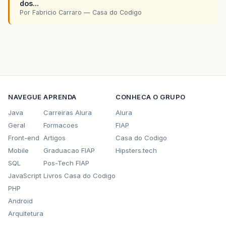
dos...
Por Fabricio Carraro — Casa do Codigo
NAVEGUE
APRENDA
CONHECA O GRUPO
Java
Carreiras Alura
Alura
Geral
Formacoes
FIAP
Front-end
Artigos
Casa do Codigo
Mobile
Graduacao FIAP
Hipsters.tech
SQL
Pos-Tech FIAP
JavaScript
Livros Casa do Codigo
PHP
Android
Arquitetura