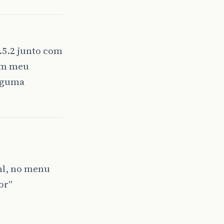
3.5.2 junto com
rém meu
alguma
tml, no menu
or”