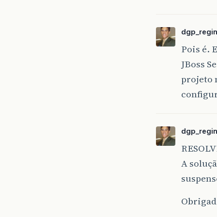
dgp_regi
Pois é. 
JBoss Se
projeto 
configur
dgp_regi
RESOLV
A soluçã
suspens
Obrigad