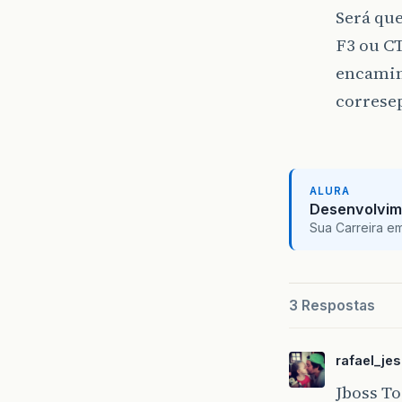
Será que
F3 ou C
encaminh
correse
ALURA
Desenvolvim
Sua Carreira e
3 Respostas
rafael_je
Jboss To