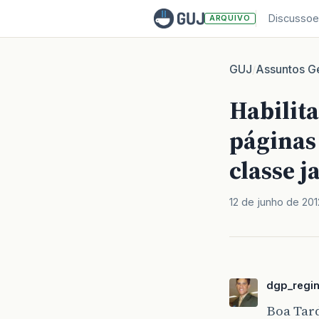
Discussoe
ARQUIVO
GUJ
Assuntos Ge
/
Habilit
páginas
classe j
12 de junho de 201
dgp_regi
Boa Tar