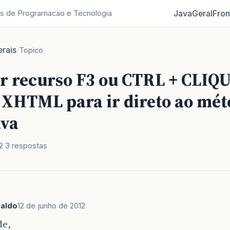
Java
Geral
Fron
s de Programacao e Tecnologia
rais
/
Topico
ar recurso F3 ou CTRL + CLIQ
 XHTML para ir direto ao mét
ava
2
3 respostas
naldo
12 de junho de 2012
de,