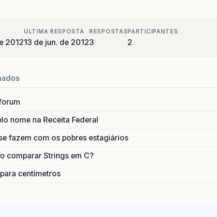
ULTIMA RESPOSTA
RESPOSTAS
PARTICIPANTES
de 2012
13 de jun. de 2012
3
2
nados
forum
lo nome na Receita Federal
se fazem com os pobres estagiários
o comparar Strings em C?
 para centímetros