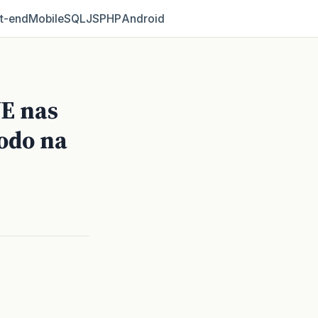
t‑end
Mobile
SQL
JS
PHP
Android
UE nas
odo na