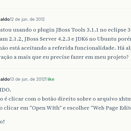
naldo
12 de jun. de 2012
Estou usando o plugin JBoss Tools 3.1.1 no eclipse 
am 2.1.2, JBoss Server 4.2.3 e JDK6 no Ubuntu po
não está aceitando a referida funcionalidade. Há 
ação a mais que eu precise fazer em meu projeto?
naldo
13 de jun. de 2012
1 like
IDO.
o é clicar com o botão direito sobre o arquivo xh
o clicar em “Open WIth” e escolher “Web Page Edit
o!