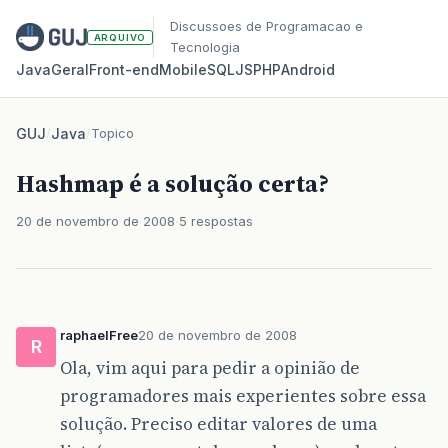
Discussoes de Programacao e
ARQUIVO
Tecnologia
Java
Geral
Front‑end
Mobile
SQL
JS
PHP
Android
GUJ
/
Java
/
Topico
Hashmap é a solução certa?
20 de novembro de 2008
5 respostas
raphaelFree
20 de novembro de 2008
R
Ola, vim aqui para pedir a opinião de
programadores mais experientes sobre essa
solução. Preciso editar valores de uma