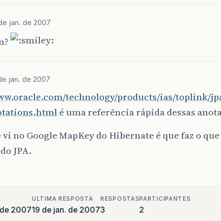
de jan. de 2007
m?
de jan. de 2007
ww.oracle.com/technology/products/ias/toplink/jp
otations.html
é uma referência rápida dessas anota
 vi no Google MapKey do Hibernate é que faz o que
do JPA.
ULTIMA RESPOSTA
RESPOSTAS
PARTICIPANTES
o de 2007
19 de jan. de 2007
3
2