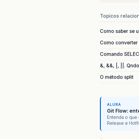
Topicos relacio
Como saber se 
Como converter i
Comando SELECT 
&, &&, |, ||. Qnd
O método split
ALURA
Git Flow: en
Entenda o que 
Release e Hotf