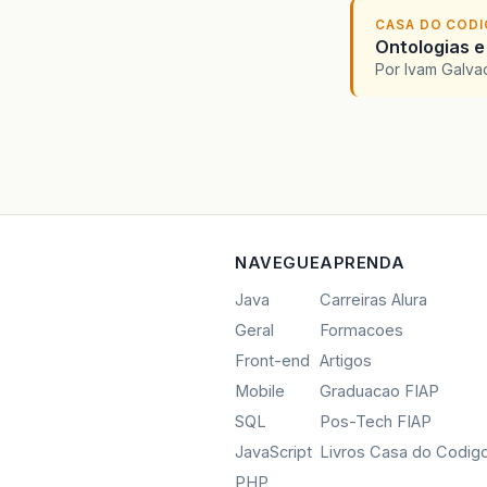
CASA DO COD
Ontologias e
Por Ivam Galva
NAVEGUE
APRENDA
Java
Carreiras Alura
Geral
Formacoes
Front-end
Artigos
Mobile
Graduacao FIAP
SQL
Pos-Tech FIAP
JavaScript
Livros Casa do Codig
PHP