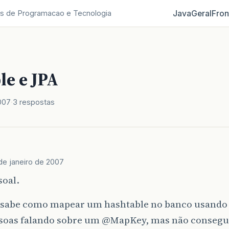
Java
Geral
Fron
s de Programacao e Tecnologia
le e JPA
007
3 respostas
de janeiro de 2007
soal.
sabe como mapear um hashtable no banco usando
ssoas falando sobre um
@MapKey
, mas não conseg