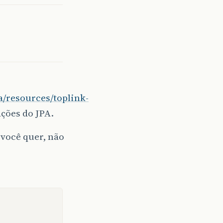
a/resources/toplink-
ções do JPA.
 você quer, não