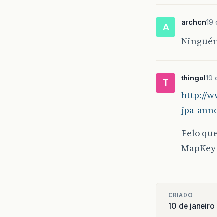
archon
19 
A
Ningué
thingol
19 
T
http://w
jpa-ann
Pelo que
MapKey 
CRIADO
10 de janeir