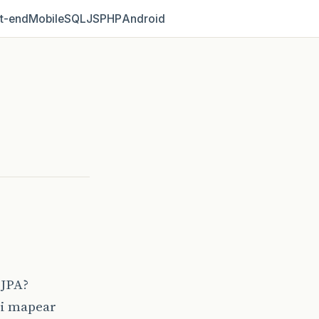
t‑end
Mobile
SQL
JS
PHP
Android
 JPA?
ui mapear