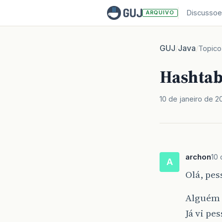
Discussoe
ARQUIVO
GUJ
Java
/
/
Topico
Hashtab
10 de janeiro de 2
archon
10 
A
Olá, pes
Alguém 
Já vi pe