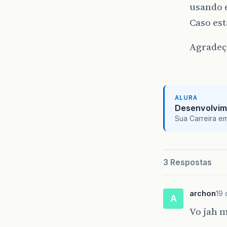
usando 
Caso est
Agradeç
ALURA
Desenvolvim
Sua Carreira e
3 Respostas
archon
19 
A
Vo jah 