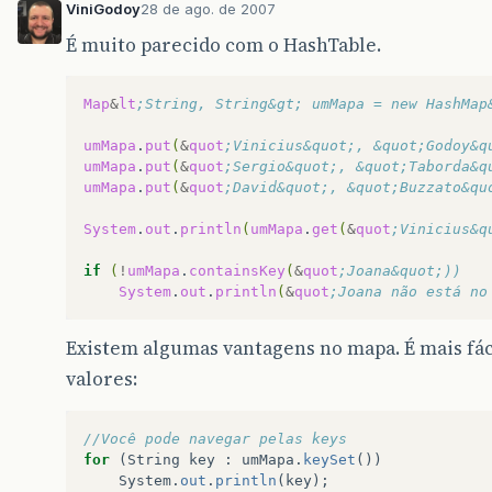
ViniGodoy
28 de ago. de 2007
É muito parecido com o HashTable.
Map
&
lt
;String, String&gt; umMapa = new HashMap
umMapa
.
put
(
&
quot
;Vinicius&quot;, &quot;Godoy&q
umMapa
.
put
(
&
quot
;Sergio&quot;, &quot;Taborda&q
umMapa
.
put
(
&
quot
;David&quot;, &quot;Buzzato&qu
System
.
out
.
println
(
umMapa
.
get
(
&
quot
;Vinicius&q
if
(
!
umMapa
.
containsKey
(
&
quot
;Joana&quot;))
System
.
out
.
println
(
&
quot
;Joana não está no
Existem algumas vantagens no mapa. É mais fáci
valores:
//Você pode navegar pelas keys
for
(
String
key
:
umMapa
.
keySet
())
System
.
out
.
println
(
key
);