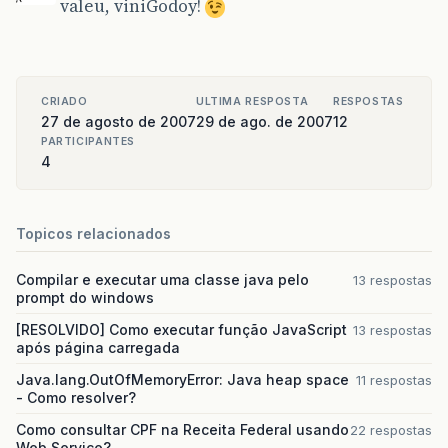
valeu, viniGodoy!
CRIADO
ULTIMA RESPOSTA
RESPOSTAS
27 de agosto de 2007
29 de ago. de 2007
12
PARTICIPANTES
4
Topicos relacionados
Compilar e executar uma classe java pelo
13 respostas
prompt do windows
[RESOLVIDO] Como executar função JavaScript
13 respostas
após página carregada
Java.lang.OutOfMemoryError: Java heap space
11 respostas
- Como resolver?
Como consultar CPF na Receita Federal usando
22 respostas
Web Service?