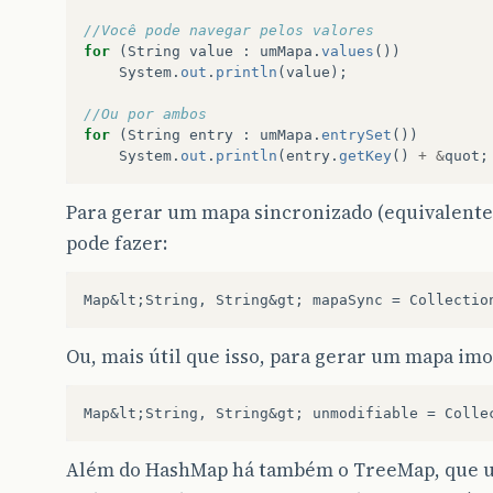
//Você pode navegar pelos valores
for
(
String
value
:
umMapa
.
values
())
System
.
out
.
println
(
value
);
//Ou por ambos
for
(
String
entry
:
umMapa
.
entrySet
())
System
.
out
.
println
(
entry
.
getKey
()
+
&
quot
;
Para gerar um mapa sincronizado (equivalente
pode fazer:
Ou, mais útil que isso, para gerar um mapa imod
Além do HashMap há também o TreeMap, que us