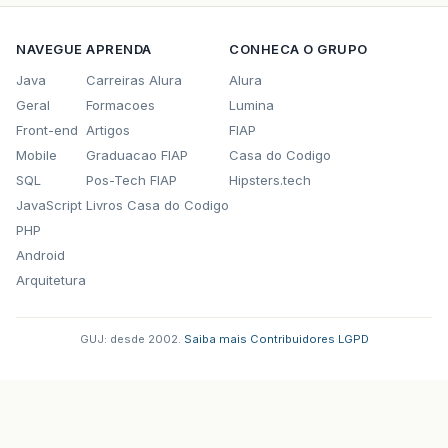
NAVEGUE
APRENDA
CONHECA O GRUPO
Java
Carreiras Alura
Alura
Geral
Formacoes
Lumina
Front-end
Artigos
FIAP
Mobile
Graduacao FIAP
Casa do Codigo
SQL
Pos-Tech FIAP
Hipsters.tech
JavaScript
Livros Casa do Codigo
PHP
Android
Arquitetura
GUJ: desde 2002.
·
Saiba mais
·
Contribuidores
·
LGPD