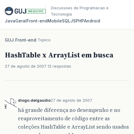
Discussoes de Programacao e
ARQUIVO
Tecnologia
Java
Geral
Front‑end
Mobile
SQL
JS
PHP
Android
GUJ
/
Front-end
/
Topico
HashTable x ArrayList em busca
27 de agosto de 2007
12 respostas
diogo.delgaudio
27 de agosto de 2007
há grande diferença no desempenho e no
reaproveitamento de código entre as
coleções HashTable e ArrayList sendo usados