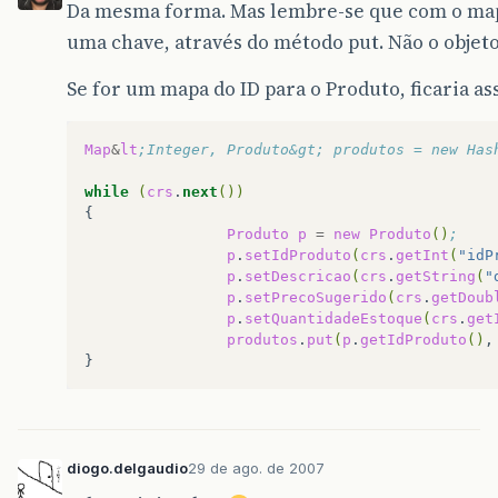
Da mesma forma. Mas lembre-se que com o map
uma chave, através do método put. Não o objet
Se for um mapa do ID para o Produto, ficaria as
Map
&
lt
;Integer, Produto&gt; produtos = new Has
while
(
crs
.
next
())
{
Produto
p
=
new
Produto
()
;   
p
.
setIdProduto
(
crs
.
getInt
(
"idP
p
.
setDescricao
(
crs
.
getString
(
"
p
.
setPrecoSugerido
(
crs
.
getDoub
p
.
setQuantidadeEstoque
(
crs
.
get
produtos
.
put
(
p
.
getIdProduto
()
,
diogo.delgaudio
29 de ago. de 2007