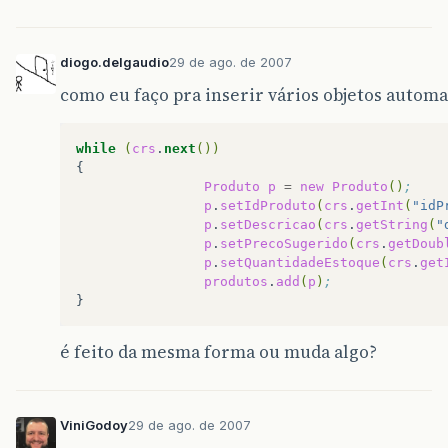
diogo.delgaudio
29 de ago. de 2007
como eu faço pra inserir vários objetos autom
while
(
crs
.
next
())
Produto
p
=
new
Produto
()
;
p
.
setIdProduto
(
crs
.
getInt
(
"idP
p
.
setDescricao
(
crs
.
getString
(
"
p
.
setPrecoSugerido
(
crs
.
getDoub
p
.
setQuantidadeEstoque
(
crs
.
get
produtos
.
add
(
p
)
;
é feito da mesma forma ou muda algo?
ViniGodoy
29 de ago. de 2007