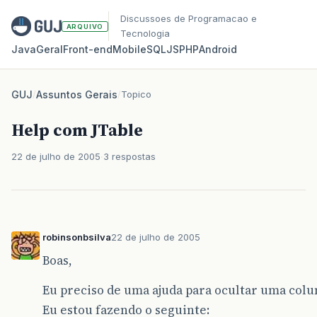
Discussoes de Programacao e
ARQUIVO
Tecnologia
Java
Geral
Front‑end
Mobile
SQL
JS
PHP
Android
GUJ
/
Assuntos Gerais
/
Topico
Help com JTable
22 de julho de 2005
3 respostas
robinsonbsilva
22 de julho de 2005
Boas,
Eu preciso de uma ajuda para ocultar uma colu
Eu estou fazendo o seguinte: