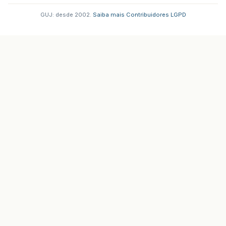
GUJ: desde 2002.
·
Saiba mais
·
Contribuidores
·
LGPD