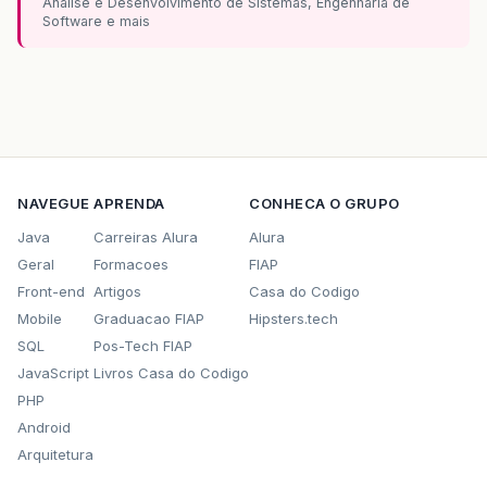
Analise e Desenvolvimento de Sistemas, Engenharia de
Software e mais
NAVEGUE
APRENDA
CONHECA O GRUPO
Java
Carreiras Alura
Alura
Geral
Formacoes
FIAP
Front-end
Artigos
Casa do Codigo
Mobile
Graduacao FIAP
Hipsters.tech
SQL
Pos-Tech FIAP
JavaScript
Livros Casa do Codigo
PHP
Android
Arquitetura