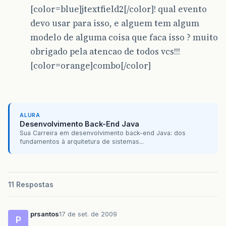
[color=blue]jtextfield2[/color]! qual evento
devo usar para isso, e alguem tem algum
modelo de alguma coisa que faca isso ? muito
obrigado pela atencao de todos vcs!!!
[color=orange]combo[/color]
ALURA
Desenvolvimento Back-End Java
Sua Carreira em desenvolvimento back-end Java: dos
fundamentos à arquitetura de sistemas...
11 Respostas
prsantos
17 de set. de 2009
P