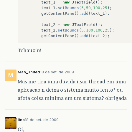
text_1
=
new
JTextField
();
text_1
.
setBounds
(
5
,
50
,
100
,
25
);
getContentPane
().
add
(
text_1
);
text_2
=
new
JTextField
();
text_2
.
setBounds
(
5
,
100
,
100
,
25
);
getContentPane
().
add
(
text_2
);
lo_thread
=
ThreadSoma
();
Tchauzin!
lo_thread
.
start
();
}
private
final
Man_United
18 de set. de 2009
M
Thread
ThreadSoma
()
Mas me tira uma duvida usar thread em uma
{
return
aplicacao n deixa o sistema muito lento? ou
(
afeta coisa minima em um sistema? obrigada
new
Thread
(
new
Runnable
()
{
lina
18 de set. de 2009
public
void
run
()
Oi,
{