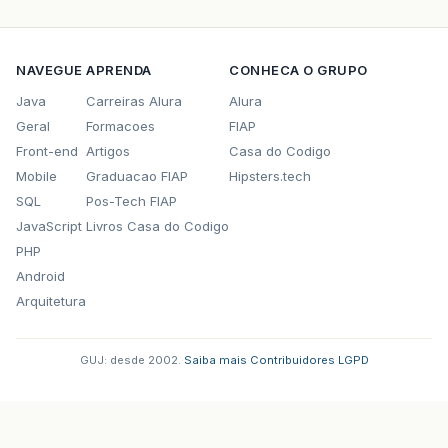
NAVEGUE
APRENDA
CONHECA O GRUPO
Java
Carreiras Alura
Alura
Geral
Formacoes
FIAP
Front-end
Artigos
Casa do Codigo
Mobile
Graduacao FIAP
Hipsters.tech
SQL
Pos-Tech FIAP
JavaScript
Livros Casa do Codigo
PHP
Android
Arquitetura
GUJ: desde 2002.
·
Saiba mais
·
Contribuidores
·
LGPD