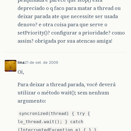
pesquisada e parece que stop() esta
// Isso se
synchr
depreciado o q faco para matar a thread ou
{
deixar parada ate que necessite ser usada
try
denovo? e otra coisa para que serve o
{
lo
setPriority()? configurar a prioridade? como
}
assim? obrigada por sua atencao amiga!
catch
(
Int
{
e
.
prin
}
lina
21 de set. de 2009
}
}
Oi,
}
}
Para deixar a thread parada, você deverá
}
)
utilizar o método wait(); sem nenhum
);
argumento:
}
public
static
void
main
(
String
args
[]
)
syncronized(thread) { try {
{
lo_thread.wait(); } catch
new
Testando
().
setVisible
(
true
);;
}
(InterruptedException e) { } }