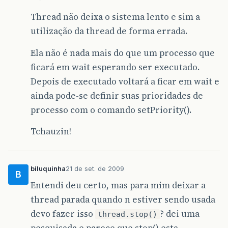
while
(
!
lo_threa
Thread não deixa o sistema lento e sim a
{
if
(
utilização da thread de forma errada.
text
.
g
&&
Ela não é nada mais do que um processo que
text_1
ficará em wait esperando ser executado.
)
{
Depois de executado voltará a ficar em wait e
int
ainda pode-se definir suas prioridades de
value
=
In
processo com o comando setPriority().
double
value_1
=
Tchauzin!
double
soma
=
val
biluquinha
21 de set. de 2009
text_2
.
set
B
}
Entendi deu certo, mas para mim deixar a
else
thread parada quando n estiver sendo usada
{
//
devo fazer isso
? dei uma
thread.stop()
// Aguarda