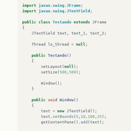
import
javax.swing.JFrame
;
import
javax.swing.JTextField
;
public
class
Testando
extends
JFrame
{
JTextField
text
,
text_1
,
text_2
;
Thread
lo_thread
=
null
;
public
Testando
()
{
setLayout
(
null
);
setSize
(
500
,
500
);
Window
();
}
public
void
Window
()
{
text
=
new
JTextField
();
text
.
setBounds
(
5
,
10
,
100
,
25
);
getContentPane
().
add
(
text
);