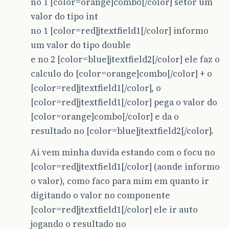
no 1 [color=orange]combo[/color] setor um
valor do tipo int
no 1 [color=red]jtextfield1[/color] informo
um valor do tipo double
e no 2 [color=blue]jtextfield2[/color] ele faz o
calculo do [color=orange]combo[/color] + o
[color=red]jtextfield1[/color], o
[color=red]jtextfield1[/color] pega o valor do
[color=orange]combo[/color] e da o
resultado no [color=blue]jtextfield2[/color].
Ai vem minha duvida estando com o focu no
[color=red]jtextfield1[/color] (aonde informo
o valor), como faco para mim em quanto ir
digitando o valor no componente
[color=red]jtextfield1[/color] ele ir auto
jogando o resultado no