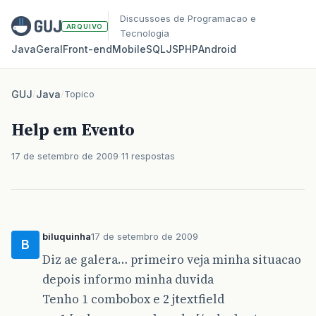
Discussoes de Programacao e
ARQUIVO
Tecnologia
Java
Geral
Front‑end
Mobile
SQL
JS
PHP
Android
GUJ
/
Java
/
Topico
Help em Evento
17 de setembro de 2009
11 respostas
biluquinha
17 de setembro de 2009
B
Diz ae galera… primeiro veja minha situacao
depois informo minha duvida
Tenho 1 combobox e 2 jtextfield