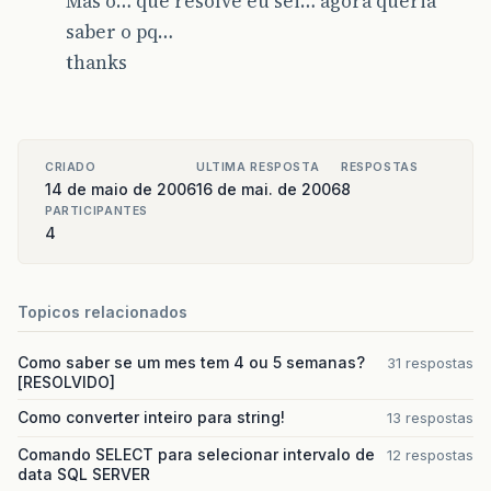
Mas ó… que resolve eu sei… agora queria
saber o pq…
thanks
CRIADO
ULTIMA RESPOSTA
RESPOSTAS
14 de maio de 2006
16 de mai. de 2006
8
PARTICIPANTES
4
Topicos relacionados
Como saber se um mes tem 4 ou 5 semanas?
31 respostas
[RESOLVIDO]
Como converter inteiro para string!
13 respostas
Comando SELECT para selecionar intervalo de
12 respostas
data SQL SERVER