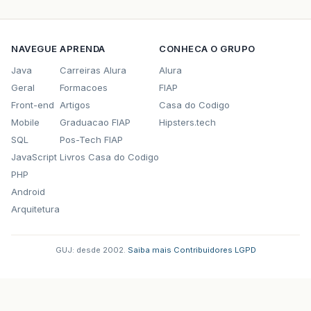
NAVEGUE
APRENDA
CONHECA O GRUPO
Java
Carreiras Alura
Alura
Geral
Formacoes
FIAP
Front-end
Artigos
Casa do Codigo
Mobile
Graduacao FIAP
Hipsters.tech
SQL
Pos-Tech FIAP
JavaScript
Livros Casa do Codigo
PHP
Android
Arquitetura
GUJ: desde 2002.
·
Saiba mais
·
Contribuidores
·
LGPD