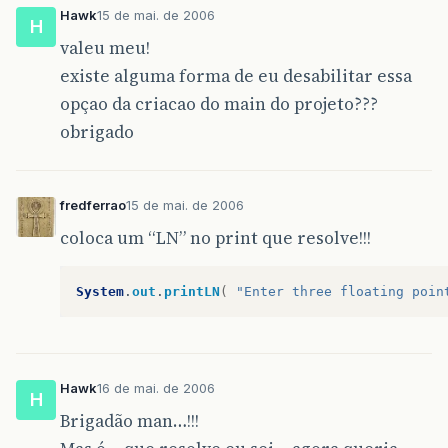
Hawk
15 de mai. de 2006
H
valeu meu!
existe alguma forma de eu desabilitar essa
opçao da criacao do main do projeto???
obrigado
fredferrao
15 de mai. de 2006
coloca um “LN” no print que resolve!!!
System
.
out
.
printLN
(
"Enter three floating poin
Hawk
16 de mai. de 2006
H
Brigadão man…!!!