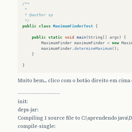
/**
return
maximumValue
;
 *
}
// fim do metodo Maximum
 * @author xp
 */
public
class
MaximumFinderTest
{
}
// fim da classe MaximumFinder
public
static
void
main
(
String
[]
args
)
{
MaximumFinder
maximumFinder
=
new
Maxi
maximumFinder
.
determineMaximum
();
}
}
Muito bem... clico com o botão direito em cima
------------------------
init:
deps-jar:
Compiling 1 source file to C:\aprendendo java\D
compile-single: