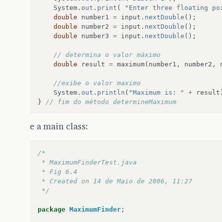
System
.
out
.
print
(
"Enter three floating po
double
number1
=
input
.
nextDouble
();
double
number2
=
input
.
nextDouble
();
double
number3
=
input
.
nextDouble
();
// determina o valor máximo
double
result
=
maximum
(
number1
,
number2
,
//exibe o valor maximo
System
.
out
.
println
(
"Maximum is: "
+
result
}
// fim do método determineMaximum
/** retorna o maximo de seus três parâmetros d
e a main class:
public
double
maximum
(
double
x
,
double
y
,
dou
double
maximumValue
=
x
;
// supõe que x é 
/*
// determina se y é maior que maximumValue
 * MaximumFinderTest.java
if
(
y
>
maximumValue
)
 * Fig 6.4
maximumValue
=
y
;
 * Created on 14 de Maio de 2006, 11:27
 */
// determina se z é maior que maximumValue
if
(
z
>
maximumValue
)
package
MaximumFinder
;
maximumValue
=
z
;