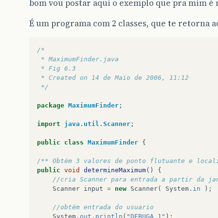
bom vou postar aqui o exemplo que pra mim é ma
É um programa com 2 classes, que te retorna 
/*
 * MaximumFinder.java
 * Fig 6.3
 * Created on 14 de Maio de 2006, 11:12
 */
package
MaximumFinder
;
import
java.util.Scanner
;
public
class
MaximumFinder
{
/** Obtém 3 valores de ponto flutuante e local
public
void
determineMaximum
()
{
//cria Scanner para entrada a partir da ja
Scanner
input
=
new
Scanner
(
System
.
in
);
//obtém entrada do usuario
System
.
out
.
println
(
"DEBUGA 1"
);