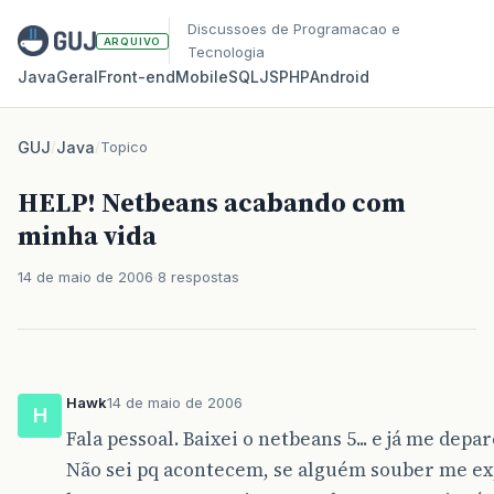
Discussoes de Programacao e
ARQUIVO
Tecnologia
Java
Geral
Front‑end
Mobile
SQL
JS
PHP
Android
GUJ
/
Java
/
Topico
HELP! Netbeans acabando com
minha vida
14 de maio de 2006
8 respostas
Hawk
14 de maio de 2006
H
Fala pessoal. Baixei o netbeans 5... e já me depa
Não sei pq acontecem, se alguém souber me expl