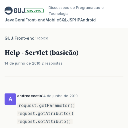
Discussoes de Programacao e
ARQUIVO
Tecnologia
Java
Geral
Front‑end
Mobile
SQL
JS
PHP
Android
GUJ
/
Front-end
/
Topico
Help - Servlet (basicão)
14 de junho de 2010
2 respostas
andredecotia
14 de junho de 2010
A
request.getParameter()
request.getAtributte()
request.setAttibute()