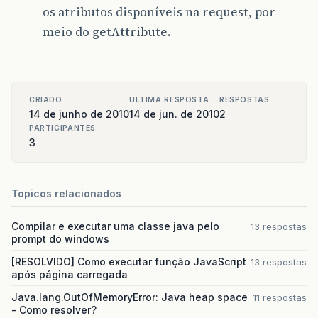
os atributos disponíveis na request, por
meio do getAttribute.
CRIADO
ULTIMA RESPOSTA
RESPOSTAS
14 de junho de 2010
14 de jun. de 2010
2
PARTICIPANTES
3
Topicos relacionados
Compilar e executar uma classe java pelo
13 respostas
prompt do windows
[RESOLVIDO] Como executar função JavaScript
13 respostas
após página carregada
Java.lang.OutOfMemoryError: Java heap space
11 respostas
- Como resolver?