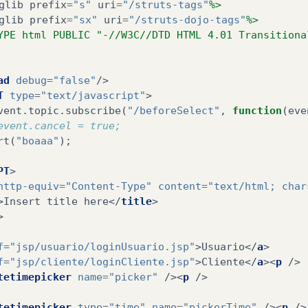
glib
prefix
=
"s"
uri
=
"/struts-tags"
%>
glib
prefix
=
"sx"
uri
=
"/struts-dojo-tags"
%>
YPE html PUBLIC "-//W3C//DTD HTML 4.01 Transitiona
ad
debug
=
"false"
/>
T
type
=
"text/javascript"
>
vent
.
topic
.
subscribe
(
"/beforeSelect"
,
function
(
eve
event.cancel = true;
rt
(
"boaaa"
);
PT
>
http-equiv
=
"Content-Type"
content
=
"text/html; char
>
Insert title here
</
title
>
>
f
=
"jsp/usuario/loginUsuario.jsp"
>
Usuario
</
a
>
f
=
"jsp/cliente/loginCliente.jsp"
>
Cliente
</
a
><
p
/>
tetimepicker
name
=
"picker"
/><
p
/>
tetimepicker
type
=
"time"
name
=
"pickerTime"
/><
p
/>