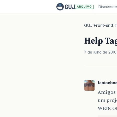
Discussoe
ARQUIVO
GUJ
Front-end
/
/
T
Help Tag
7 de julho de 2010
fabioebne
Amigos 
um proje
WEBCONT