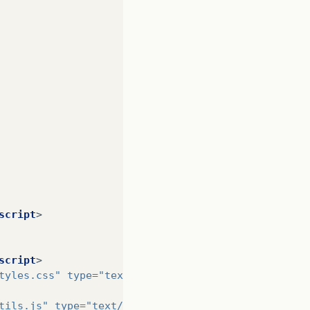
script
>
script
>
tyles.css"
type
=
"text/css"
/>
tils.js"
type
=
"text/javascript"
></
script
>