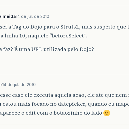
>
>
Almeida
14 de jul. de 2010
ei a Tag do Dojo para o Struts2, mas suspeito que 
a linha 10, naquele “beforeSelect”.
e faz? É uma URL utilizada pelo Dojo?
r
14 de jul. de 2010
esse caso ele executa aquela acao, ele ate que ne
u estou mais focado no datepicker, quando eu mapei
aparece o edit com o botaozinho do lado