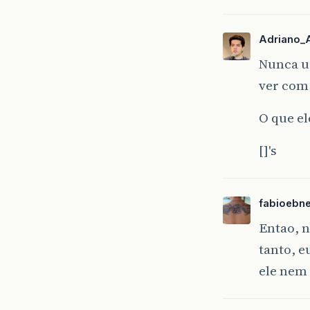
</
body
</
html
Adriano_
Nunca us
ver com 
O que el
[]'s
fabioebne
Entao, n
tanto, e
ele nem 