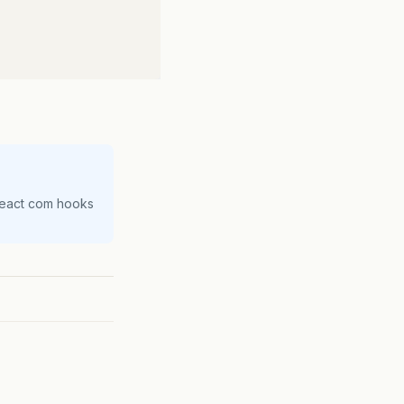
React com hooks
beforeSelect"
>