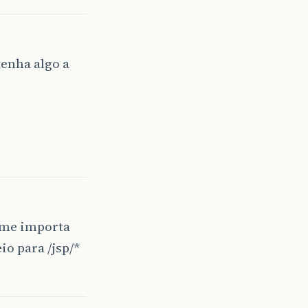
tenha algo a
m me importa
o para /jsp/*