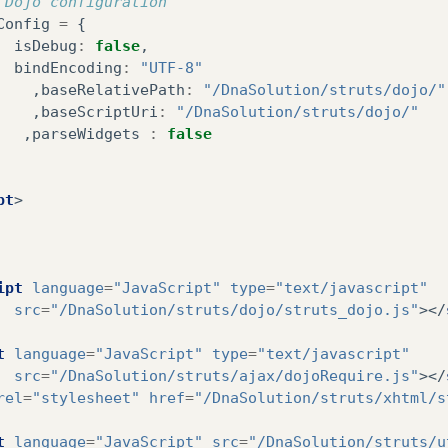
 Dojo configuration
Config
=
{
isDebug
:
false
,
bindEncoding
:
"UTF-8"
,
baseRelativePath
:
"/DnaSolution/struts/dojo/"
,
baseScriptUri
:
"/DnaSolution/struts/dojo/"
,
parseWidgets
:
false
pt
>
ipt
language
=
"JavaScript"
type
=
"text/javascript"
src
=
"/DnaSolution/struts/dojo/struts_dojo.js"
></
t
language
=
"JavaScript"
type
=
"text/javascript"
src
=
"/DnaSolution/struts/ajax/dojoRequire.js"
></
rel
=
"stylesheet"
href
=
"/DnaSolution/struts/xhtml/s
t
language
=
"JavaScript"
src
=
"/DnaSolution/struts/u