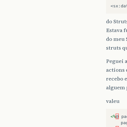
<
sx
:
da
do Strut
Estava 
do meu S
struts q
Peguei a
actions
recebo e
alguem 
valeu
<%
@
pa
pa