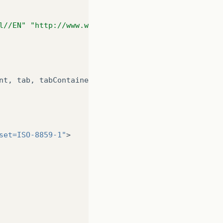
l//EN" "http://www.w3.org/TR/html4/loose.dtd">
nt
,
tab
,
tabContainer
){
set=ISO-8859-1"
>