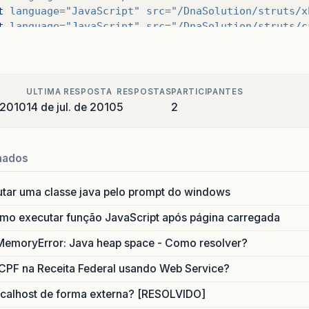
t
language
=
"JavaScript"
src
=
"/DnaSolution/struts/x
t
language
=
"JavaScript"
src
=
"/DnaSolution/struts/c
T
type
=
"text/javascript"
>
vent
.
topic
.
subscribe
(
"/beforeSelect"
,
function
(
eve
event.cancel = true;
rt
(
"boaaa"
);
ULTIMA RESPOSTA
RESPOSTAS
PARTICIPANTES
 2010
14 de jul. de 2010
5
2
PT
>
http-equiv
=
"Content-Type"
content
=
"text/html; char
>
Insert title here
</
title
>
nados
>
utar uma classe java pelo prompt do windows
f
=
"jsp/usuario/loginUsuario.jsp"
>
Usuario
</
a
>
f
=
"jsp/cliente/loginCliente.jsp"
>
Cliente
</
a
><
p
/>
o executar função JavaScript após página carregada
ojoType
=
"struts:StrutsDatePicker"
id
=
"widget_78
MemoryError: Java heap space - Como resolver?
t
language
=
"JavaScript"
type
=
"text/javascript"
>
djC
CPF na Receita Federal usando Web Service?
calhost de forma externa? [RESOLVIDO]
>