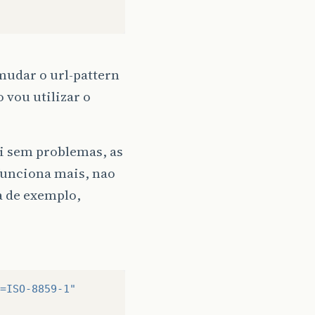
mudar o url-pattern
o vou utilizar o
ai sem problemas, as
funciona mais, nao
a de exemplo,
=ISO-8859-1"