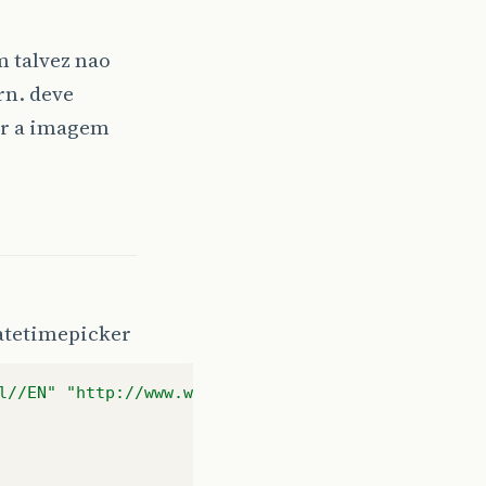
m talvez nao
rn. deve
rar a imagem
datetimepicker
l//EN" "http://www.w3.org/TR/html4/loose.dtd">