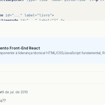
ee
id
=
"..."
label
=
"livro"
>
:treenode
id
=
"..."
label
=
"1"
/>
:treenode
id
=
"..."
label
=
"autor"
>
<
sx:treenode
id
=
"..."
label
=
"3"
/>
<
sx:treenode
id
=
"..."
label
=
"5"
/>
x:treenode
>
:treenode
id
=
"..."
label
=
"editora"
/>
ento Front-End React
ree
>
mponente à liderança técnica! HTML/CSS/JavaScript fundamental, 
bbedpanel
id
=
"test"
beforeSelectTabNotifyTopics
=
"/
:div
id
=
"three"
label
=
"remote"
theme
=
"ajax"
>
 One Tab

x:div
>
:div
id
=
"three"
label
=
"remote"
theme
=
"ajax"
>
 Another tab

r
9 de jul. de 2010
x:div
>
abbedpanel
>
m??