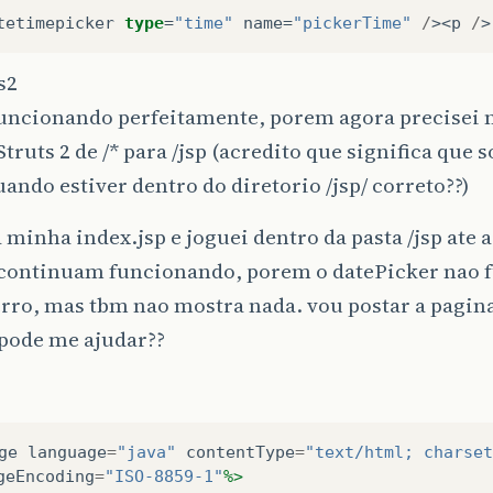
tetimepicker
type
=
"time"
name
=
"pickerTime"
/
><
p
/
>
s2
funcionando perfeitamente, porem agora precisei 
truts 2 de /* para /jsp (acredito que significa que s
uando estiver dentro do diretorio /jsp/ correto??)
 minha index.jsp e joguei dentro da pasta /jsp ate 
 continuam funcionando, porem o datePicker nao 
rro, mas tbm nao mostra nada. vou postar a pagin
pode me ajudar??
ge
language
=
"java"
contentType
=
"text/html; charset
geEncoding
=
"ISO-8859-1"
%>