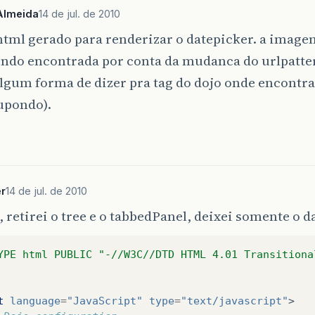
Almeida
14 de jul. de 2010
html gerado para renderizar o datepicker. a image
endo encontrada por conta da mudanca do urlpatte
algum forma de dizer pra tag do dojo onde encont
upondo).
r
14 de jul. de 2010
 retirei o tree e o tabbedPanel, deixei somente o 
YPE html PUBLIC "-//W3C//DTD HTML 4.01 Transitiona
t
language
=
"JavaScript"
type
=
"text/javascript"
>