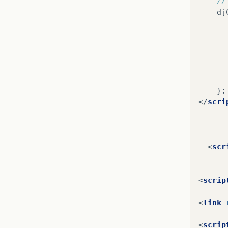
//
dj
};
</
scri
<
scr
<
scrip
<
link
<
scrip