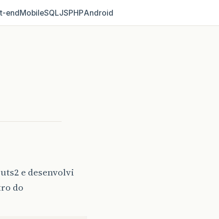
t‑end
Mobile
SQL
JS
PHP
Android
ts2 e desenvolvi
tro do