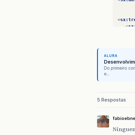
<
sx:tr
<
sx
<
sx
</
s
ALURA
<
sx
Desenvolvim
</
sx:t
Do primeiro co
<
p
/>
e...
<
sx:ta
<
sx
      
</
s
5 Respostas
<
sx
      
fabioebne
</
s
</
sx:t
Ningue