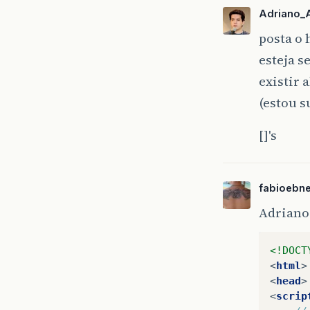
Adriano_
posta o 
esteja s
existir 
(estou s
[]'s
fabioebne
Adriano,
<!DOCT
<
html
>
<
head
>
<
scrip