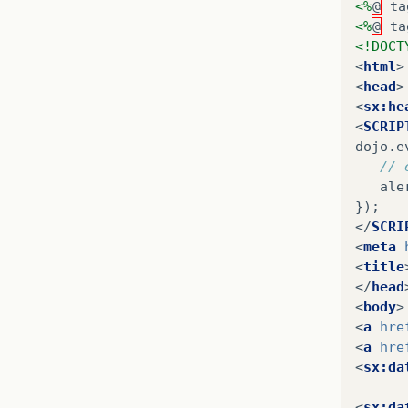
<%
@
ta
<%
@
ta
<!DOCT
<
html
>
<
head
>
<
sx:he
<
SCRIP
dojo
.
e
// 
ale
});
</
SCRI
<
meta
<
title
</
head
<
body
>
<
a
hre
<
a
hre
<
sx:da
<
sx:da