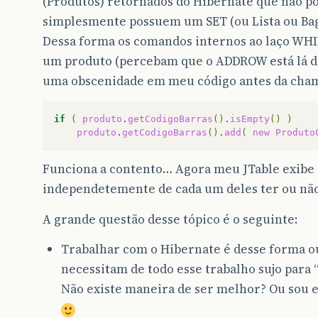
(Produtos) retornados do Hibernate que não p
simplesmente possuem um SET (ou Lista ou Bag
Dessa forma os comandos internos ao laço WHI
um produto (percebam que o ADDROW está lá den
uma obscenidade em meu código antes da cham
if
(
produto
.
getCodigoBarras
()
.
isEmpty
()
)
produto
.
getCodigoBarras
()
.
add
(
new
Produto
Funciona a contento… Agora meu JTable exibe
independetemente de cada um deles ter ou não 
A grande questão desse tópico é o seguinte:
Trabalhar com o Hibernate é desse forma o
necessitam de todo esse trabalho sujo para “
Não existe maneira de ser melhor? Ou sou 