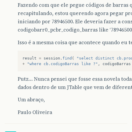
Fazendo com que ele pegue códigos de barras 
recapitulando, estou querendo agora pegar pr
iniciando por 78946500. Ele deveria fazer a co
codigobarr0_pcbr_codigo_barras like ‘7894650
Isso é a mesma coisa que acontece quando eu t
result
=
session
.
find
(
"select distinct cb.pro
+
"where cb.codigoBarras like ?"
,
codigoBarras
Putz… Nunca pensei que fosse essa novela toda
dados dentro de um JTable que vem de diferent
Um abraço,
Paulo Oliveira