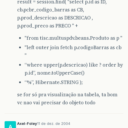
result = session.find( "select p.id as ID,
cb.pcbr_codigo_barras as CB,
p.prod_descricao as DESCRICAO ,
p.prod_preco as PRECO " +
"from tisc.multuspdv.beans.Produto as p "
"left outer join fetch p.codigoBarras as cb
"
“where upper(p.descricao) like ? order by
p.id”, nome.toUpperCase()
“%”, Hibernate.STRING );
se for só pra visualização na tabela, ta bom
vc nao vai precisar do objeto todo
Axel-Foley
11 de dez. de 2004
A