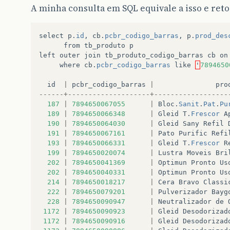
A minha consulta em SQL equivale a isso e reto
select
p
.
id
,
cb
.
pcbr_codigo_barras
,
p
.
prod_des
from
tb_produto
p
left
outer
join
tb_produto_codigo_barras
cb
on
where
cb
.
pcbr_codigo_barras
like
'
7894650
id
|
pcbr_codigo_barras
|
pro
------+--------------------+------------------
187
|
7894650067055
|
Bloc
.
Sanit
.
Pat
.
Pu
189
|
7894650066348
|
Gleid
T
.
Frescor
A
190
|
7894650064030
|
Gleid
Sany
Refil
191
|
7894650067161
|
Pato
Purific
Refi
193
|
7894650066331
|
Gleid
T
.
Frescor
R
199
|
7894650020074
|
Lustra
Moveis
Bri
202
|
7894650041369
|
Optimun
Pronto
Us
202
|
7894650040331
|
Optimun
Pronto
Us
214
|
7894650018217
|
Cera
Bravo
Classi
222
|
7894650079201
|
Pulverizador
Bayg
228
|
7894650090947
|
Neutralizador
de
1172
|
7894650090923
|
Gleid
Desodorizad
1172
|
7894650090916
|
Gleid
Desodorizad