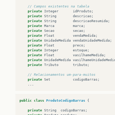
// Campos existentes na tabela
private
Integer
idProduto
;
private
String
descricao
;
private
String
descricaoResumida
;
private
Marca
marca
;
private
Secao
secao
;
private
Float
vendaMedida
;
private
UnidadeMedida
vendaUnidadeMedida
;
private
Float
preco
;
private
Integer
estoque
;
private
Float
vasilhameMedida
;
private
UnidadeMedida
vasilhameUnidadeMedi
private
Tributo
tributo
;
// Relacionamentos um-para-muitos
private
Set
codigoBarras
;
...
public
class
ProdutoCodigoBarras
{
private
String
codigoBarras
;