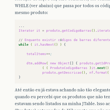
WHILE (ver abaixo) que passa por todos os códi
mesmo produto:
Iterator
it
=
produto
.
getCodigoBarras
()
.
iterat
//
Enquanto
existir
c
ó
digos
de
barras
diferent
while
(
it
.
hasNext
()
)
{

totalItems
++
;
dtm
.
addRow
(
new
Object
[]
{
produto
.
getIdPr
(
(
ProdutoCodigoBarras
)
it
.
next
()
produto
.
getDescricao
()
,
nf
.
format
(
Até então eu já estava achando não tão elegant
quando eu percebi que os produtos que não te
estavam sendo listados na minha JTable. Isso ac