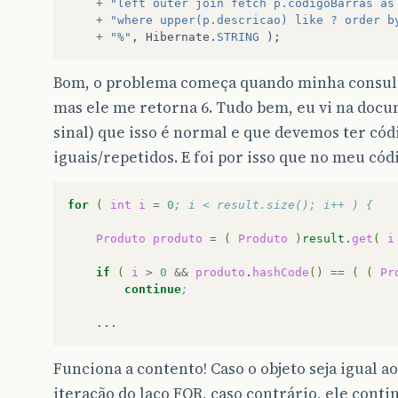
+
"left outer join fetch p.codigoBarras as
+
"where upper(p.descricao) like ? order b
+
"%"
,
Hibernate
.
STRING
);
Bom, o problema começa quando minha consult
mas ele me retorna 6. Tudo bem, eu vi na doc
sinal) que isso é normal e que devemos ter códi
iguais/repetidos. E foi por isso que no meu códi
for
(
int
i
=
0
; i < result.size(); i++ ) {
Produto
produto
=
(
Produto
)
result
.
get
(
i
if
(
i
>
0
&&
produto
.
hashCode
()
==
(
(
Pr
continue
;
Funciona a contento! Caso o objeto seja igual a
iteração do laço FOR, caso contrário, ele cont