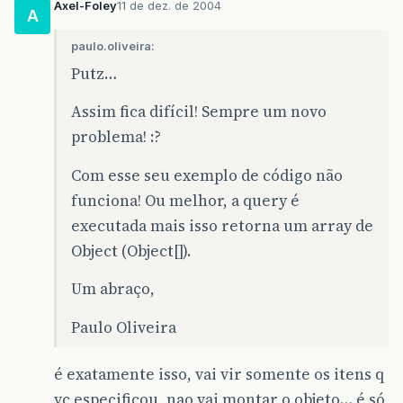
Axel-Foley
11 de dez. de 2004
A
paulo.oliveira:
Putz…
Assim fica difícil! Sempre um novo
problema! :?
Com esse seu exemplo de código não
funciona! Ou melhor, a query é
executada mais isso retorna um array de
Object (Object[]).
Um abraço,
Paulo Oliveira
é exatamente isso, vai vir somente os itens q
vc especificou, nao vai montar o objeto… é só