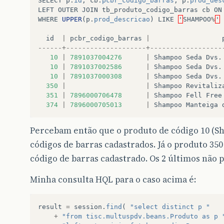
SELECT
p
.
id
,
cb
.
pcbr_codigo_barras
,
p
.
prod_des
LEFT
OUTER
JOIN
tb_produto_codigo_barras
cb
ON
WHERE
UPPER
(
p
.
prod_descricao
)
LIKE
'
SHAMPOO
%
'
id
|
pcbr_codigo_barras
|
------+--------------------+------------------
10
|
7891037004276
|
Shampoo
Seda
Dvs
.
10
|
7891037002586
|
Shampoo
Seda
Dvs
.
10
|
7891037000308
|
Shampoo
Seda
Dvs
.
350
|
|
Shampoo
Revitaliz
351
|
7896000706478
|
Shampoo
Fell
Free
374
|
7896000705013
|
Shampoo
Manteiga
Percebam então que o produto de código 10 (Sh
códigos de barras cadastrados. Já o produto 35
código de barras cadastrado. Os 2 últimos não 
Minha consulta HQL para o caso acima é:
result
=
session
.
find
(
"select distinct p "
+
"from tisc.multuspdv.beans.Produto as p 