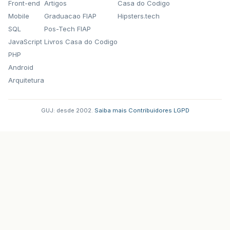
Front-end
Artigos
Casa do Codigo
Mobile
Graduacao FIAP
Hipsters.tech
SQL
Pos-Tech FIAP
JavaScript
Livros Casa do Codigo
PHP
Android
Arquitetura
GUJ: desde 2002.
·
Saiba mais
·
Contribuidores
·
LGPD