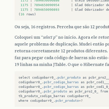
1172
|
7894650090886
|
Gleid
Desodorizad
1175
|
7894650090954
|
Glad
Odorizador
d
1175
|
7894650090893
|
Glad
Odorizador
d
(
16
rows
)
Ou seja, 16 registros. Perceba que são 12 produ
Coloquei um “
select p
” no início. Agora ele reto
aquele problema de duplicação. Mudei então pa
retorna corretamente 12 produtos diferentes. 
faz para pegar cada código de barras não estão
19 linhas na minha JTable. O que o Hibernate fa
select
codigobarr0_
.
pcbr_produto
as
pcbr_pro2_
codigobarr0_
.
pcbr_codigo_barras
as
pcbr_cod1__
codigobarr0_
.
pcbr_codigo_barras
as
pcbr_cod1_0
codigobarr0_
.
pcbr_produto
as
pcbr_pro2_0_
from
tb_produto_codigo_barras
codigobarr0_
where
codigobarr0_
.
pcbr_produto
=?