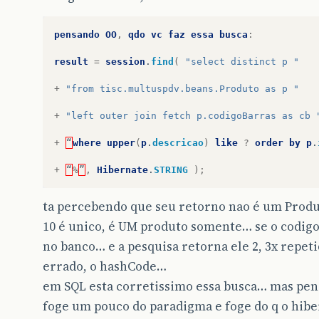
pensando
OO
,
qdo
vc
faz
essa
busca
:
result
=
session
.
find
(
"select distinct p "
+
"from tisc.multuspdv.beans.Produto as p "
+
"left outer join fetch p.codigoBarras as cb 
+
“
where
upper
(
p
.
descricao
)
like
?
order
by
p
.
+
“
%
”
,
Hibernate
.
STRING
);
ta percebendo que seu retorno nao é um Produ
10 é unico, é UM produto somente… se o codigo
no banco… e a pesquisa retorna ele 2, 3x repeti
errado, o hashCode…
em SQL esta corretissimo essa busca… mas p
foge um pouco do paradigma e foge do q o hib