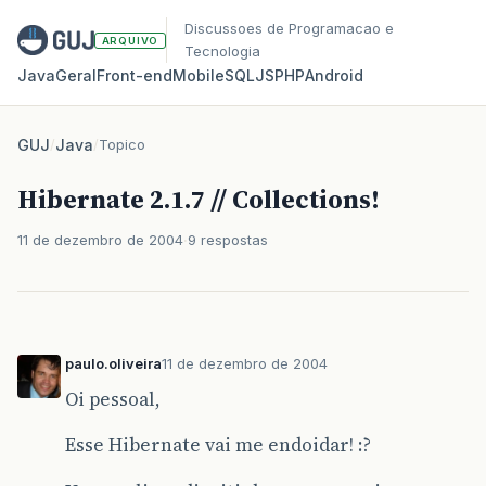
Discussoes de Programacao e
ARQUIVO
Tecnologia
Java
Geral
Front‑end
Mobile
SQL
JS
PHP
Android
GUJ
/
Java
/
Topico
Hibernate 2.1.7 // Collections!
11 de dezembro de 2004
9 respostas
paulo.oliveira
11 de dezembro de 2004
Oi pessoal,
Esse Hibernate vai me endoidar! :?