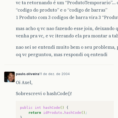
vc ta retornando é um “ProdutoTemporario”… cu
“codigo do produto” e o “codigo de barras”
1 Produto com 3 codigos de barra vira 3 “Prod
mas acho q vc nao fazendo esse join, deixando q
venha pra vc, e vc iterando ela pra montar a t
nao sei se entendi muito bem o seu problema, 
oq vc perguntou, mas respondi oq entendi
paulo.oliveira
11 de dez. de 2004
Oi Axel,
Sobrescrevi o hashCode()!
public
int
hashCode
()
return
idProduto
.
hashCode
()
;