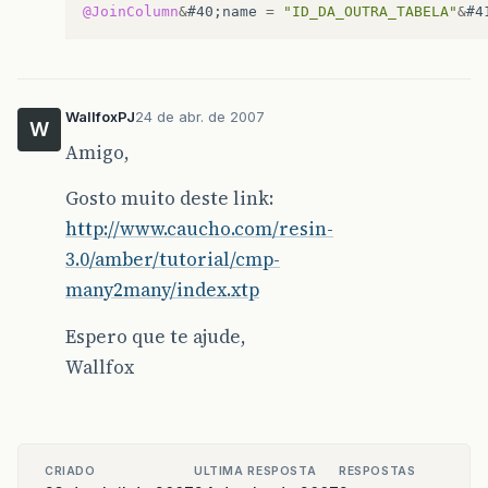
@JoinColumn
&
#40
;
name
=
"ID_DA_OUTRA_TABELA"
&
#4
WallfoxPJ
24 de abr. de 2007
W
Amigo,
Gosto muito deste link:
http://www.caucho.com/resin-
3.0/amber/tutorial/cmp-
many2many/index.xtp
Espero que te ajude,
Wallfox
CRIADO
ULTIMA RESPOSTA
RESPOSTAS