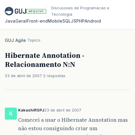
Discussoes de Programacao e
ARQUIVO
Tecnologia
Java
Geral
Front‑end
Mobile
SQL
JS
PHP
Android
GUJ
/
Agile
/
Topico
Hibernate Annotation -
Relacionamento N:N
23 de abril de 2007
2 respostas
KakashiRSPJ
23 de abril de 2007
K
Comecei a usar o Hibernate Annotation mas
não estou consiguindo criar um