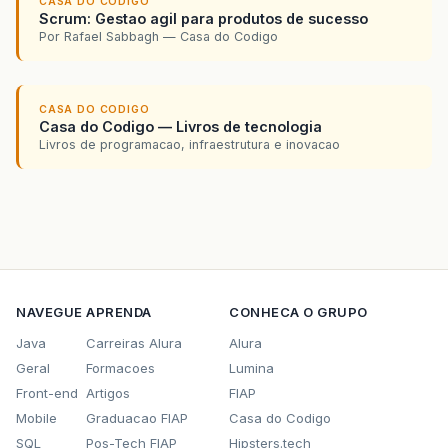
CASA DO CODIGO
Scrum: Gestao agil para produtos de sucesso
Por Rafael Sabbagh — Casa do Codigo
CASA DO CODIGO
Casa do Codigo — Livros de tecnologia
Livros de programacao, infraestrutura e inovacao
NAVEGUE
APRENDA
CONHECA O GRUPO
Java
Carreiras Alura
Alura
Geral
Formacoes
Lumina
Front-end
Artigos
FIAP
Mobile
Graduacao FIAP
Casa do Codigo
SQL
Pos-Tech FIAP
Hipsters.tech