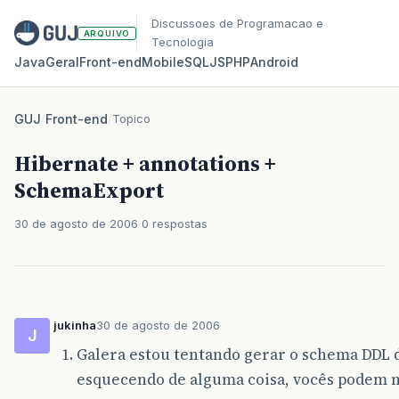
Discussoes de Programacao e
ARQUIVO
Tecnologia
Java
Geral
Front‑end
Mobile
SQL
JS
PHP
Android
GUJ
/
Front-end
/
Topico
Hibernate + annotations +
SchemaExport
30 de agosto de 2006
0 respostas
jukinha
30 de agosto de 2006
J
Galera estou tentando gerar o schema DDL d
esquecendo de alguma coisa, vocês podem m