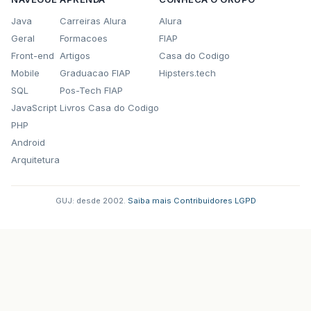
Java
Carreiras Alura
Alura
Geral
Formacoes
FIAP
Front-end
Artigos
Casa do Codigo
Mobile
Graduacao FIAP
Hipsters.tech
SQL
Pos-Tech FIAP
JavaScript
Livros Casa do Codigo
PHP
Android
Arquitetura
GUJ: desde 2002.
·
Saiba mais
·
Contribuidores
·
LGPD