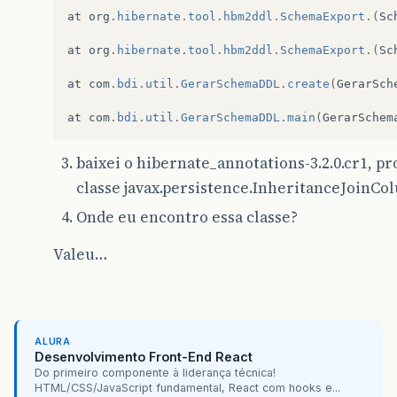
 */
at
org
.
hibernate
.
tool
.
hbm2ddl
.
SchemaExport
.(
Sc
@Entity
@Table
(
name
=
"glb_continente"
,
schema
=
""
,
cata
at
org
.
hibernate
.
tool
.
hbm2ddl
.
SchemaExport
.(
Sc
public
abstract
class
Continente
implements
Se
at
com
.
bdi
.
util
.
GerarSchemaDDL
.
create
(
GerarSch
private
Integer
id
;
int
versao
;
at
com
.
bdi
.
util
.
GerarSchemaDDL
.
main
(
GerarSchem
private
String
nome
;
//private List<Pais> pais;
baixei o hibernate_annotations-3.2.0.cr1, pr
public
Continente
(){}
classe javax.persistence.InheritanceJoinCo
@Id
@GeneratedValue
(
strategy
=
GenerationTyp
Onde eu encontro essa classe?
@Column
(
name
=
"id"
,
unique
=
true
,
nullab
public
Integer
getId
()
{
Valeu…
return
id
;
}
private
void
setId
(
Integer
id
)
{
this
.
id
=
id
;
ALURA
}
Desenvolvimento Front-End React
Do primeiro componente à liderança técnica!
@Version
HTML/CSS/JavaScript fundamental, React com hooks e...
@Column
(
name
=
"versao"
)