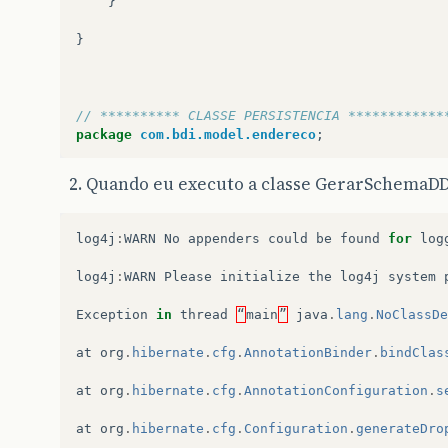
}
}
// ********** CLASSE PERSISTENCIA ************
package
com.bdi.model.endereco
;
import
java.io.Serializable
;
Quando eu executo a classe GerarSchemaDDL
import
java.util.List
;
import
javax.persistence.CascadeType
;
log4j
:
WARN
No
appenders
could
be
found
for
log
import
javax.persistence.Column
;
import
javax.persistence.Entity
;
log4j
:
WARN
Please
initialize
the
log4j
system
import
javax.persistence.GeneratedValue
;
import
javax.persistence.GenerationType
;
Exception
in
thread
“
main
”
java
.
lang
.
NoClassDe
import
javax.persistence.Id
;
import
javax.persistence.OneToMany
;
at
org
.
hibernate
.
cfg
.
AnnotationBinder
.
bindClas
import
javax.persistence.Table
;
import
javax.persistence.Version
;
at
org
.
hibernate
.
cfg
.
AnnotationConfiguration
.
s
/**
at
org
.
hibernate
.
cfg
.
Configuration
.
generateDro