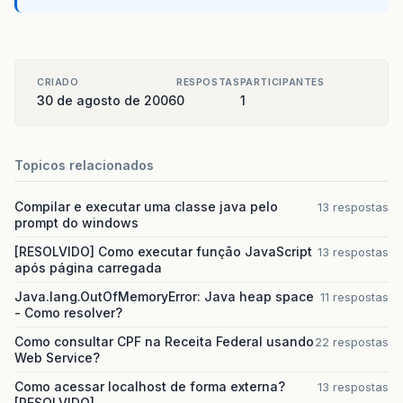
public
int
getVersao
()
{
return
versao
;
}
CRIADO
RESPOSTAS
PARTICIPANTES
public
void
setVersao
(
int
versao
)
{
30 de agosto de 2006
0
1
this
.
versao
=
versao
;
}
@Column
(
name
=
"nme_continente"
,
nullable
=
fa
Topicos relacionados
public
String
getNome
()
{
return
nome
;
}
Compilar e executar uma classe java pelo
13 respostas
prompt do windows
public
void
setNome
(
String
nome
)
{
[RESOLVIDO] Como executar função JavaScript
13 respostas
this
.
nome
=
nome
;
após página carregada
}
Java.lang.OutOfMemoryError: Java heap space
11 respostas
- Como resolver?
}
Como consultar CPF na Receita Federal usando
22 respostas
Web Service?
Como acessar localhost de forma externa?
13 respostas
[RESOLVIDO]