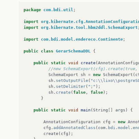
package
com.bdi.util
;
import
org.hibernate.cfg.AnnotationConfigurati
import
org.hibernate.tool.hbm2ddl.SchemaExport
import
com.bdi.model.endereco.Continente
;
public
class
GerarSchemaDDL
{
public
static
void
create
(
AnnotationConfig
//new SchemaExport(cfg).create(true,
SchemaExport
sh
=
new
SchemaExport
(
c
sh
.
setOutputFile
(
"c:\\lixo\\postgreS
sh
.
setDelimiter
(
";"
);
sh
.
create
(
false
,
false
);
}
public
static
void
main
(
String
[]
args
)
{
AnnotationConfiguration
cfg
=
new
Anno
cfg
.
addAnnotatedClass
(
com
.
bdi
.
model
.
en
create
(
cfg
);