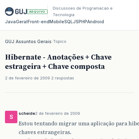
Discussoes de Programacao e
ARQUIVO
Tecnologia
Java
Geral
Front‑end
Mobile
SQL
JS
PHP
Android
GUJ
/
Assuntos Gerais
/
Topico
Hibernate - Anotações + Chave
estrageira + Chave composta
2 de fevereiro de 2009
2 respostas
scheide
2 de fevereiro de 2009
S
Estou tentando migrar uma aplicação para hib
chaves estrangeiras.