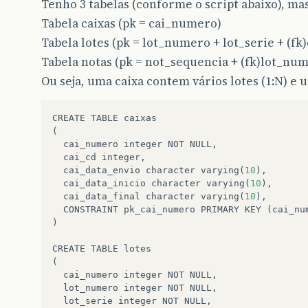
Tenho 3 tabelas (conforme o script abaixo), m
Tabela caixas (pk = cai_numero)
Tabela lotes (pk = lot_numero + lot_serie + (f
Tabela notas (pk = not_sequencia + (fk)lot_num
Ou seja, uma caixa contem vários lotes (1:N) e 
CREATE
TABLE
caixas
(
cai_numero
integer
NOT
NULL
,
cai_cd
integer
,
cai_data_envio
character
varying
(
10
),
cai_data_inicio
character
varying
(
10
),
cai_data_final
character
varying
(
10
),
CONSTRAINT
pk_cai_numero
PRIMARY
KEY
(
cai_nu
)
CREATE
TABLE
lotes
(
cai_numero
integer
NOT
NULL
,
lot_numero
integer
NOT
NULL
,
lot_serie
integer
NOT
NULL
,