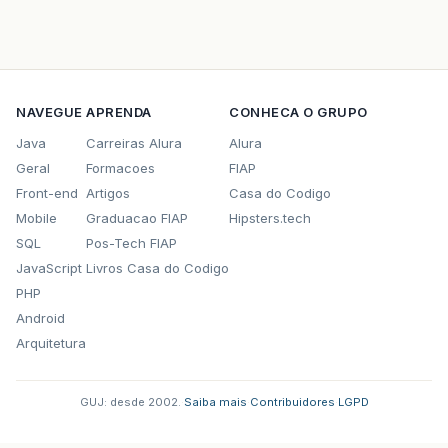
NAVEGUE
APRENDA
CONHECA O GRUPO
Java
Carreiras Alura
Alura
Geral
Formacoes
FIAP
Front-end
Artigos
Casa do Codigo
Mobile
Graduacao FIAP
Hipsters.tech
SQL
Pos-Tech FIAP
JavaScript
Livros Casa do Codigo
PHP
Android
Arquitetura
GUJ: desde 2002.
·
Saiba mais
·
Contribuidores
·
LGPD