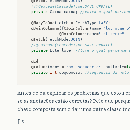
@Fetch
(
FetchMode
.
JOIN
)
//@Cascade(CascadeType.SAVE_UPDATE)
private
Caixa
caixa
;
//caixa a qual perten
@ManyToOne
(
fetch
=
FetchType
.
LAZY
)
@JoinColumns
({
@JoinColumn
(
name
=
"lot_numero
@JoinColumn
(
name
=
"lot_serie"
,
@Fetch
(
FetchMode
.
JOIN
)
//@Cascade(CascadeType.SAVE_UPDATE)
private
Lote
lote
;
//lote o qual pertence 
@Id
@Column
(
name
=
"not_sequencia"
,
nullable
=
f
private
int
sequencia
;
//sequencia da nota
...
Antes de eu explicar os problemas que estou 
se as anotações estão corretas? Pelo que pesq
chave composta sem criar uma outra classe (nes
[]'s