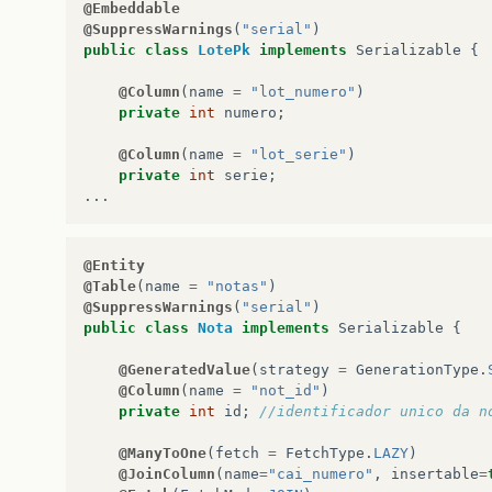
@Embeddable
@SuppressWarnings
(
"serial"
)
public
class
LotePk
implements
Serializable
{
@Column
(
name
=
"lot_numero"
)
private
int
numero
;
@Column
(
name
=
"lot_serie"
)
private
int
serie
;
...
@Entity
@Table
(
name
=
"notas"
)
@SuppressWarnings
(
"serial"
)
public
class
Nota
implements
Serializable
{
@GeneratedValue
(
strategy
=
GenerationType
.
@Column
(
name
=
"not_id"
)
private
int
id
;
//identificador unico da n
@ManyToOne
(
fetch
=
FetchType
.
LAZY
)
@JoinColumn
(
name
=
"cai_numero"
,
insertable
=