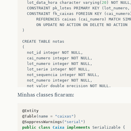
lot_data_hora
character
varying
(
20
)
NOT
NULL
CONSTRAINT
pk_lotes
PRIMARY
KEY
(
lot_numero
,
CONSTRAINT
fk_caixas
FOREIGN
KEY
(
cai_numero
REFERENCES
caixas
(
cai_numero
)
MATCH
SIM
ON
UPDATE
NO
ACTION
ON
DELETE
NO
ACTION
)
CREATE
TABLE
notas
(
not_id
integer
NOT
NULL
,
cai_numero
integer
NOT
NULL
,
lot_numero
integer
NOT
NULL
,
lot_serie
integer
NOT
NULL
,
not_sequencia
integer
NOT
NULL
,
not_numero
integer
NOT
NULL
,
not_valor
double
precision
NOT
NULL
,
not_cfop
integer
NOT
NULL
,
Minhas classes ficaram:
not_data
character
varying
(
10
)
NOT
NULL
,
not_uf_emit
character
varying
(
2
)
NOT
NULL
,
not_ie_emit
character
varying
(
9
),
@Entity
not_cnpj_emit
character
varying
(
14
)
NOT
NULL
@Table
(
name
=
"caixas"
)
not_tipo_emit
integer
NOT
NULL
,
@SuppressWarnings
(
"serial"
)
not_uf_dest
character
varying
(
2
)
NOT
NULL
,
public
class
Caixa
implements
Serializable
{
not_ie_dest
character
varying
(
9
)
NOT
NULL
,