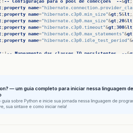
;!
--
Configuração
para
o
pool
de
conecções
--
&
gt
;
t
;
property
name
=
"hibernate.connection.provider_cla
t
;
property
name
=
"hibernate.c3p0.min_size"
&
gt
;
5
&
lt
;
t
;
property
name
=
"hibernate.c3p0.max_size"
&
gt
;
20
&
lt
t
;
property
name
=
"hibernate.c3p0.timeout"
&
gt
;
300
&
lt
t
;
property
name
=
"hibernate.c3p0.max_statements"
&
gt
t
;
property
name
=
"hibernate.c3p0.idle_test_period"
&
t
;!
--
Mapeamento
das
classes
TO
persistentes
--
&
g
t
;
mapping
class
=
"model.Municipio"
/&
gt
;
session-factory
&
gt
;
ibernate-configuration
&
gt
;
on? — um guia completo para iniciar nessa linguagem d
o
 guia sobre Python e inicie sua jornada nessa linguagem de progr
e, sua sintaxe e como iniciar nela!