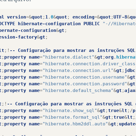
ml
version
=&
quot
;
1
.
0
&
quot
;
encoding
=&
quot
;
UTF-8
&
qu
OCTYPE
hibernate-configuration
PUBLIC
"-//Hibernat
bernate-configuration
&
gt
;
ession-factory
&
gt
;
lt
;!
--
Configuração
para
mostrar
as
instruções
SQL
t
;
property
name
=
"hibernate.dialect"
&
gt
;
org
.
hiberna
t
;
property
name
=
"hibernate.connection.driver_class
t
;
property
name
=
"hibernate.connection.url"
&
gt
;
jdbc
t
;
property
name
=
"hibernate.connection.username"
&
gt
t
;
property
name
=
"hibernate.connection.password"
&
gt
t
;
property
name
=
"hibernate.default_schema"
&
gt
;
ajax
t
;!
--
Configuração
para
mostrar
as
instruções
SQL
t
;
property
name
=
"hibernate.show_sql"
&
gt
;
true
&
lt
;/
p
t
;
property
name
=
"hibernate.format_sql"
&
gt
;
true
&
lt
;
t
;
property
name
=
"hibernate.hbm2ddl.auto"
&
gt
;
update