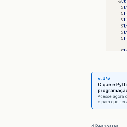
&
lt
&
l
&
l
&
l
&
l
&
l
&
l
&
l
&
l
&
lt
;/
&
lt
;/
h
ALURA
O que é Pyth
programaçã
Acesse agora o
e para que serv
4 Respostas