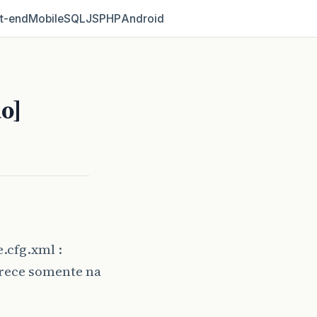
t‑end
Mobile
SQL
JS
PHP
Android
o]
.cfg.xml :
arece somente na