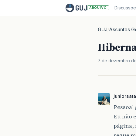
Discussoe
ARQUIVO
GUJ
Assuntos Ge
/
Hiberna
7 de dezembro de
juniorsat
Pessoal 
Eu não e
página, 
segue m