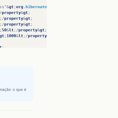
ss"
&
gt
;
org
.
hibernate
.
connection
.
C3P0ConnectionProv
/
property
&
gt
;
;/
property
&
gt
;
;/
property
&
gt
;
;
50
&
lt
;/
property
&
gt
;
gt
;
1000
&
lt
;/
property
&
gt
;
t
;
e
amação: o que é