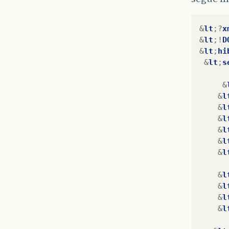
&
lt
;?
x
&
lt
;!
D
&
lt
;
hi
&
lt
;
s
&
&
l
&
l
&
l
&
l
&
l
&
l
&
l
&
l
&
l
&
l