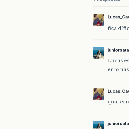
Lucas_Cav
fica difi
juniorsat
Lucas e
erro nas
Lucas_Cav
qual err
juniorsat