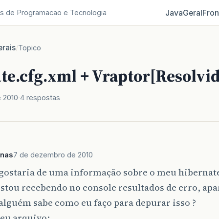
Java
Geral
Fron
s de Programacao e Tecnologia
rais
/
Topico
te.cfg.xml + Vraptor[Resolvid
 2010
4 respostas
anas
7 de dezembro de 2010
gostaria de uma informação sobre o meu hibernate
stou recebendo no console resultados de erro, ap
alguém sabe como eu faço para depurar isso ?
eu arquivo: