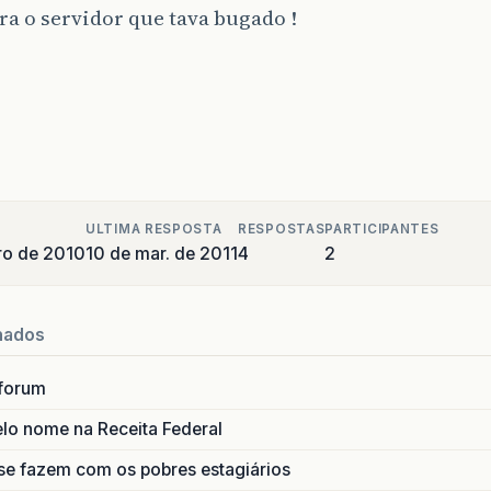
ra o servidor que tava bugado !
ULTIMA RESPOSTA
RESPOSTAS
PARTICIPANTES
ro de 2010
10 de mar. de 2011
4
2
nados
forum
lo nome na Receita Federal
se fazem com os pobres estagiários