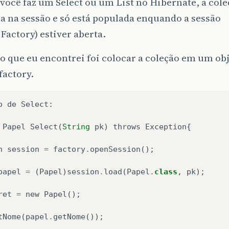
ocê faz um Select ou um List no Hibernate, a col
sa na sessão e só está populada enquando a sessão
Factory) estiver aberta.
o que eu encontrei foi colocar a coleção em um obj
factory.
o
de
Select
:
Papel
Select
(
String
pk
)
throws
Exception
{
n
session
=
factory
.
openSession
();
papel
=
(
Papel
)
session
.
load
(
Papel
.
class
,
pk
);
ret
=
new
Papel
();
tNome
(
papel
.
getNome
());