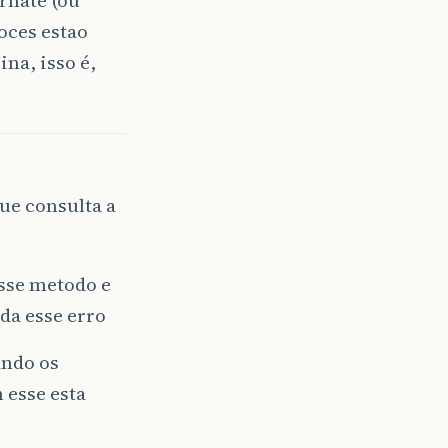
rnate (ou
oces estao
na, isso é,
ue consulta a
sse metodo e
da esse erro
ando os
 esse esta