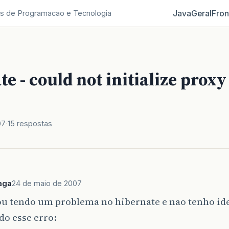
Java
Geral
Fron
s de Programacao e Tecnologia
e - could not initialize proxy
07
15 respostas
aga
24 de maio de 2007
ou tendo um problema no hibernate e nao tenho ide
o esse erro: