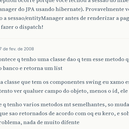
eption ocorre porque voce fechou a sessão do hibe
anager do JPA usando hibernate). Provavelmente v
 a sessao/entityManager antes de renderizar a pagi
 fazer o dispatch!
7 de fev. de 2008
ntece q tenho uma classe dao q tem esse metodo q
o banco e retorna um list
a classe que tem os componentes swing eu xamo e
ento ver qualuer campo do objeto, menos o id, ele 
e q tenho varios metodos mt semelhantes, so mud
que sao retornados de acordo com oq eu kero, e soh
roblema, nada de muito difente