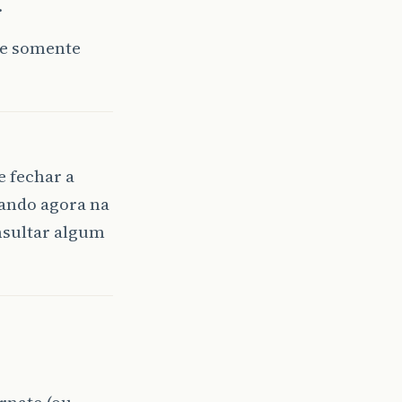
.
 e somente
e fechar a
 dando agora na
nsultar algum