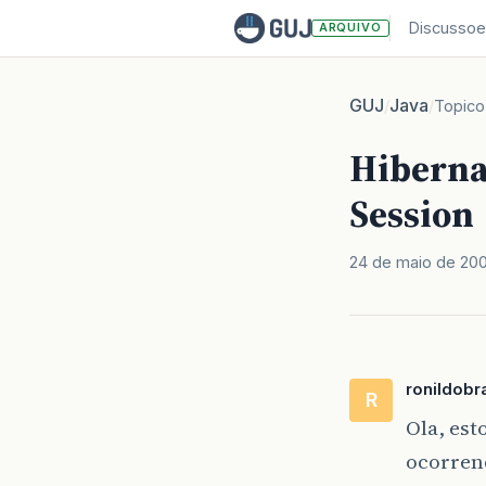
Discussoe
ARQUIVO
GUJ
Java
/
/
Topico
Hibernat
Session
24 de maio de 20
ronildobr
R
Ola, est
ocorrend