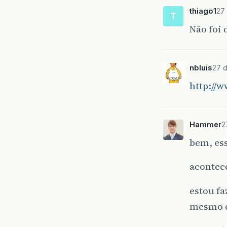
thiago1
27
T
Não foi 
nbluis
27 d
http://w
Hammer
2
bem, ess
acontece
estou f
mesmo e