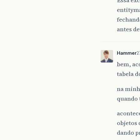
Essa exc
entitym
fechando
antes de
Hammer
2
bem, aco
tabela d
na minh
quando t
acontec
objetos 
dando p