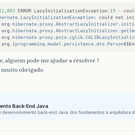
11
,
883
ERROR
LazyInitializationException
:
19
-
coul
bernate
.
LazyInitializationException
:
could
not
ini
org
.
hibernate
.
proxy
.
AbstractLazyInitializer
.
initi
org
.
hibernate
.
proxy
.
AbstractLazyInitializer
.
getIm
org
.
hibernate
.
proxy
.
pojo
.
cglib
.
CGLIBLazyInitializ
org
.
iprogramming
.
model
.
persistence
.
dto
.
Person
$$En
r, alguem pode me ajudar a resolver ?
a muito obrigado
ento Back-End Java
m desenvolvimento back-end Java: dos fundamentos à arquitetura de