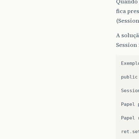
Quando v
fica pre
(Session
A soluçã
Session 
Exempl
public
Sessio
Papel
Papel
ret
.
se