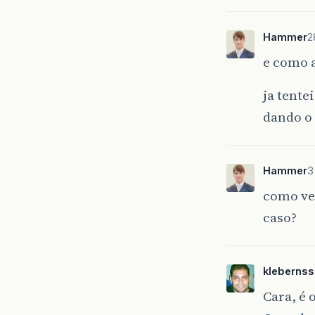
Hammer
2
e como a
ja tente
dando o
Hammer
3
como ver
caso?
klebernss
Cara, é 