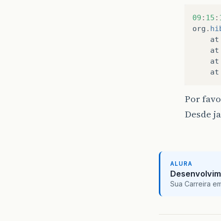
09
:
15
:
org
.
hi
at
at
at
at
Por favo
Desde j
ALURA
Desenvolvim
Sua Carreira e