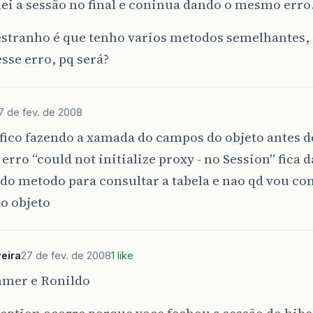
ei a sessão no final e coninua dando o mesmo erro
 estranho é que tenho varios metodos semelhantes,
esse erro, pq será?
7 de fev. de 2008
ico fazendo a xamada do campos do objeto antes d
 erro “could not initialize proxy - no Session” fica
do metodo para consultar a tabela e nao qd vou co
o objeto
veira
27 de fev. de 2008
1 like
mer e Ronildo