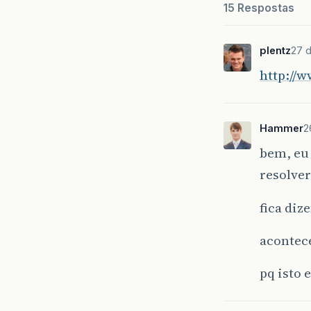
15 Respostas
plentz
27 
http://
Hammer
2
bem, eu 
resolve
fica diz
acontec
pq isto 