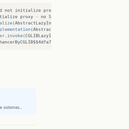
d
not
initialize
proxy
-
no
Session
tialize
proxy
-
no
Session
alize
(
AbstractLazyInitializer
.
java
:
57
)
plementation
(
AbstractLazyInitializer
.
java
:
111
)
er
.
invoke
(
CGLIBLazyInitializer
.
java
:
150
)
hancerByCGLIB$$4dfa7473
.
getName
(<
generated
>)
 sistemas...