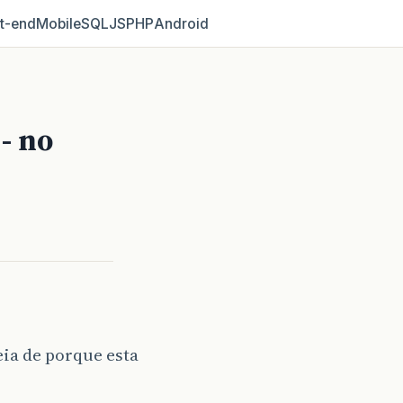
t‑end
Mobile
SQL
JS
PHP
Android
 - no
ia de porque esta