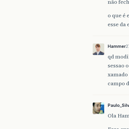
não fech
o que é
esse da 
Hammer
2
qd modif
sessao o
xamado 
campo d
Paulo_Sil
Ola Ham