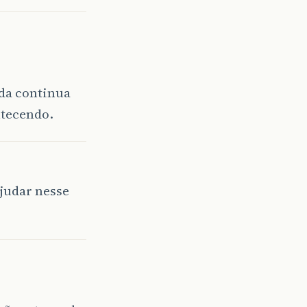
?
nda continua
ntecendo.
ajudar nesse