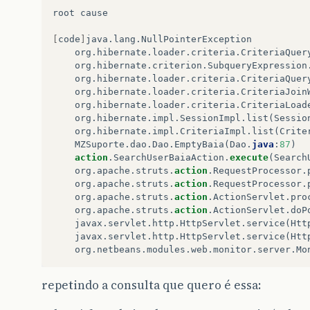
root
cause
[
code
]
java
.
lang
.
NullPointerException
org
.
hibernate
.
loader
.
criteria
.
CriteriaQuer
org
.
hibernate
.
criterion
.
SubqueryExpression
org
.
hibernate
.
loader
.
criteria
.
CriteriaQuer
org
.
hibernate
.
loader
.
criteria
.
CriteriaJoin
org
.
hibernate
.
loader
.
criteria
.
CriteriaLoad
org
.
hibernate
.
impl
.
SessionImpl
.
list
(
Sessio
org
.
hibernate
.
impl
.
CriteriaImpl
.
list
(
Crite
MZSuporte
.
dao
.
Dao
.
EmptyBaia
(
Dao
.
java
:
87
)
action
.
SearchUserBaiaAction
.
execute
(
Search
org
.
apache
.
struts
.
action
.
RequestProcessor
.
org
.
apache
.
struts
.
action
.
RequestProcessor
.
org
.
apache
.
struts
.
action
.
ActionServlet
.
pro
org
.
apache
.
struts
.
action
.
ActionServlet
.
doP
javax
.
servlet
.
http
.
HttpServlet
.
service
(
Htt
javax
.
servlet
.
http
.
HttpServlet
.
service
(
Htt
org
.
netbeans
.
modules
.
web
.
monitor
.
server
.
Mo
repetindo a consulta que quero é essa: