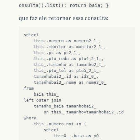
onsulta)).list(); return baia; }
que faz ele retornar essa consulta:
select

    this_.numero as numero2_1_,

    this_.monitor as monitor2_1_,

    this_.pc as pc2_1_,

    this_.pto_rede as pto4_2_1_,

    this_.tamanho as tamanho2_1_,

    this_.pto_tel as pto5_2_1_,

    tamanhobai2_.id as id3_0_,

    tamanhobai2_.nome as nome3_0_ 

from

    baia this_ 

left outer join

    tamanho_baia tamanhobai2_ 

        on this_.tamanho=tamanhobai2_.id 

where

    this_.numero not in (

        select

            this0__.baia as y0_ 
