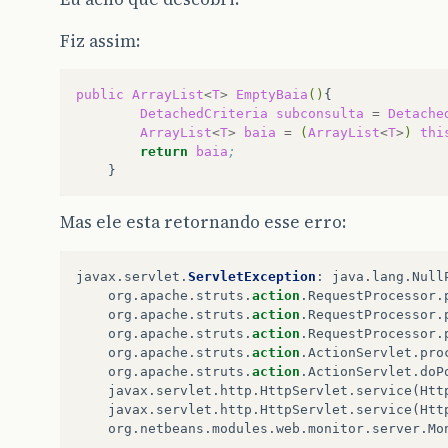
Fiz assim:
public
ArrayList
<
T
>
EmptyBaia
()
DetachedCriteria
subconsulta
=
Detache
ArrayList
<
T
>
baia
=
(
ArrayList
<
T
>
)
thi
return
baia
;
Mas ele esta retornando esse erro:
javax
.
servlet
.
ServletException
:
java
.
lang
.
Null
org
.
apache
.
struts
.
action
.
RequestProcessor
.
org
.
apache
.
struts
.
action
.
RequestProcessor
.
org
.
apache
.
struts
.
action
.
RequestProcessor
.
org
.
apache
.
struts
.
action
.
ActionServlet
.
pro
org
.
apache
.
struts
.
action
.
ActionServlet
.
doP
javax
.
servlet
.
http
.
HttpServlet
.
service
(
Htt
javax
.
servlet
.
http
.
HttpServlet
.
service
(
Htt
org
.
netbeans
.
modules
.
web
.
monitor
.
server
.
Mo