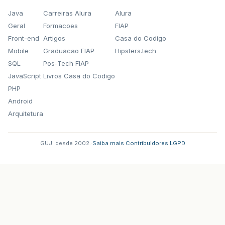
Java
Carreiras Alura
Alura
Geral
Formacoes
FIAP
Front-end
Artigos
Casa do Codigo
Mobile
Graduacao FIAP
Hipsters.tech
SQL
Pos-Tech FIAP
JavaScript
Livros Casa do Codigo
PHP
Android
Arquitetura
GUJ: desde 2002.
·
Saiba mais
·
Contribuidores
·
LGPD