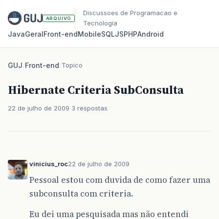
Discussoes de Programacao e
ARQUIVO
Tecnologia
Java
Geral
Front‑end
Mobile
SQL
JS
PHP
Android
GUJ
/
Front-end
/
Topico
Hibernate Criteria SubConsulta
22 de julho de 2009
3 respostas
vinicius_roc
22 de julho de 2009
Pessoal estou com duvida de como fazer uma
subconsulta com criteria.
Eu dei uma pesquisada mas não entendi