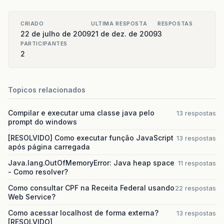
CRIADO
ULTIMA RESPOSTA
RESPOSTAS
22 de julho de 2009
21 de dez. de 2009
3
PARTICIPANTES
2
Topicos relacionados
Compilar e executar uma classe java pelo
13 respostas
prompt do windows
[RESOLVIDO] Como executar função JavaScript
13 respostas
após página carregada
Java.lang.OutOfMemoryError: Java heap space
11 respostas
- Como resolver?
Como consultar CPF na Receita Federal usando
22 respostas
Web Service?
Como acessar localhost de forma externa?
13 respostas
[RESOLVIDO]