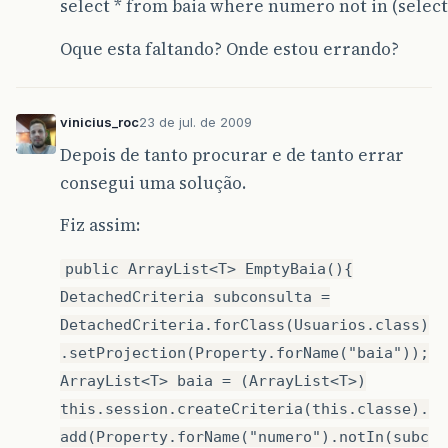
select * from baia where numero not in (select
Oque esta faltando? Onde estou errando?
vinicius_roc
23 de jul. de 2009
Depois de tanto procurar e de tanto errar
consegui uma solução.
Fiz assim:
public ArrayList<T> EmptyBaia(){
DetachedCriteria subconsulta =
DetachedCriteria.forClass(Usuarios.class)
.setProjection(Property.forName("baia"));
ArrayList<T> baia = (ArrayList<T>)
this.session.createCriteria(this.classe).
add(Property.forName("numero").notIn(subc