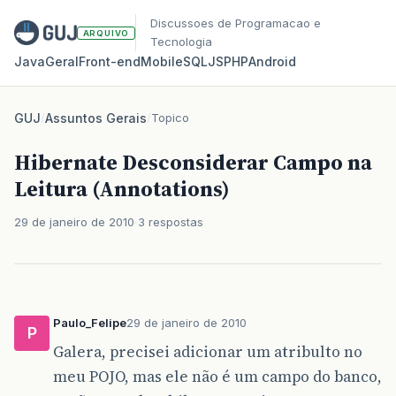
Discussoes de Programacao e
ARQUIVO
Tecnologia
Java
Geral
Front‑end
Mobile
SQL
JS
PHP
Android
GUJ
/
Assuntos Gerais
/
Topico
Hibernate Desconsiderar Campo na
Leitura (Annotations)
29 de janeiro de 2010
3 respostas
Paulo_Felipe
29 de janeiro de 2010
P
Galera, precisei adicionar um atribulto no
meu POJO, mas ele não é um campo do banco,