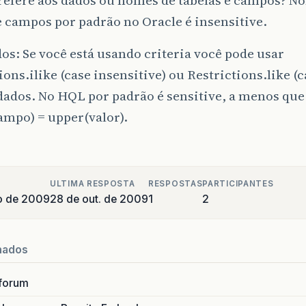
e campos por padrão no Oracle é insensitive.
os: Se você está usando criteria você pode usar
ions.ilike (case insensitive) ou Restrictions.like (c
dados. No HQL por padrão é sensitive, a menos que
ampo) = upper(valor).
ULTIMA RESPOSTA
RESPOSTAS
PARTICIPANTES
o de 2009
28 de out. de 2009
1
2
nados
forum