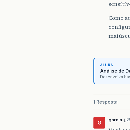
sensitiv
Como ada
configur
maiúscu
ALURA
Análise de 
Desenvolva hard 
1 Resposta
garcia-jj
2
G
Você se