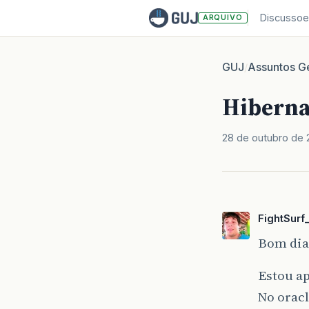
Discussoe
ARQUIVO
GUJ
Assuntos Ge
/
Hibernat
28 de outubro de
FightSurf
Bom dia,
Estou a
No orac