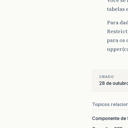
tabelas 
Para dad
Restrict
para os 
upper(c
CRIADO
28 de outubr
Topicos relacio
Componente de 