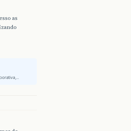
esso as
lizando
orativa,...
omes de