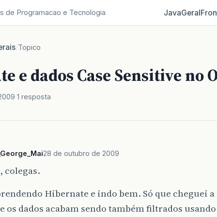
Java
Geral
Fron
s de Programacao e Tecnologia
rais
/
Topico
e e dados Case Sensitive no 
 2009
1 resposta
_George_Mai
28 de outubro de 2009
 colegas.
prendendo Hibernate e indo bem. Só que cheguei 
le os dados acabam sendo também filtrados usando