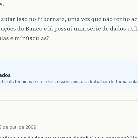
e.
ptar isso no hibernate, uma vez que não tenho ac
ações do Banco e lá possui uma série de dados uti
las e minúsculas?
Dados
skills técnicas e soft skills essenciais para trabalhar de forma colab
8 de out. de 2009
 refere aos dados ou nomes de tabelas e campos? N