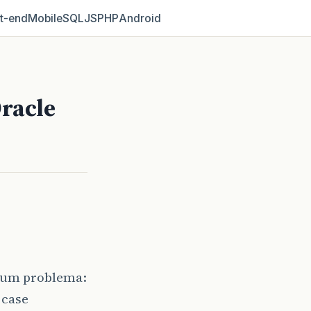
t‑end
Mobile
SQL
JS
PHP
Android
Oracle
a um problema:
 case