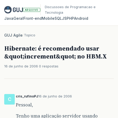
Discussoes de Programacao e
ARQUIVO
Tecnologia
Java
Geral
Front‑end
Mobile
SQL
JS
PHP
Android
GUJ
/
Agile
/
Topico
Hibernate: é recomendado usar
&quot;increment&quot; no HBM.X
16 de junho de 2006
0 respostas
cris_rufinoPJ
16 de junho de 2006
C
Pessoal,
Tenho uma aplicação servidor usando