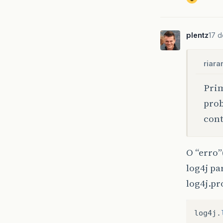
plentz
17 d
riara
Prim
prob
cont
O “erro”
log4j pa
log4j.pr
log4j
.