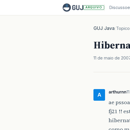
Discussoe
ARQUIVO
GUJ
Java
/
/
Topico
Hiberna
11 de maio de 200
arthurnn
1
A
ae pssoa
fj21 !! 
hiberna
como man