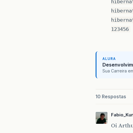
hiberna
hiberna
hiberna
123456
ALURA
Desenvolvim
Sua Carreira e
10 Respostas
Fabio_Ku
Oi Arthu