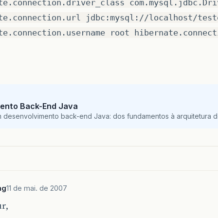
te.connection.driver_class com.mysql.jdbc.Dri
te.connection.url jdbc:mysql://localhost/test
te.connection.username root hibernate.connect
ento Back-End Java
m desenvolvimento back-end Java: dos fundamentos à arquitetura de
ng
11 de mai. de 2007
r,