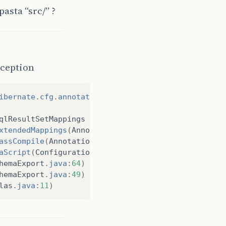
asta “src/” ?
xception
ibernate
.
cfg
.
annotations
.
Version
).
qlResultSetMappings
xtendedMappings
(
AnnotationConfiguration
.
java
:
175
)
assCompile
(
AnnotationConfiguration
.
java
:
263
)
aScript
(
Configuration
.
java
:
587
)
hemaExport
.
java
:
64
)
hemaExport
.
java
:
49
)
las
.
java
:
11
)