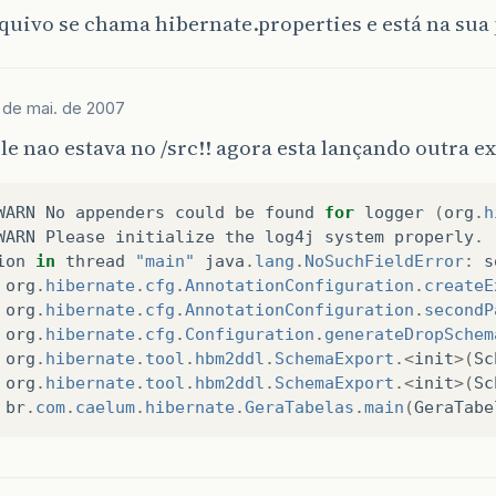
quivo se chama hibernate.properties e está na sua p
1 de mai. de 2007
le nao estava no /src!! agora esta lançando outra e
WARN
No
appenders
could
be
found
for
logger
(
org
.
h
WARN
Please
initialize
the
log4j
system
properly
.
ion
in
thread
"main"
java
.
lang
.
NoSuchFieldError
:
s
org
.
hibernate
.
cfg
.
AnnotationConfiguration
.
createE
org
.
hibernate
.
cfg
.
AnnotationConfiguration
.
secondP
org
.
hibernate
.
cfg
.
Configuration
.
generateDropSchem
org
.
hibernate
.
tool
.
hbm2ddl
.
SchemaExport
.<
init
>(
Sc
org
.
hibernate
.
tool
.
hbm2ddl
.
SchemaExport
.<
init
>(
Sc
br
.
com
.
caelum
.
hibernate
.
GeraTabelas
.
main
(
GeraTabe