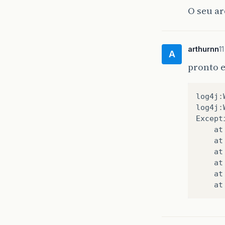
O seu ar
arthurnn
1
A
pronto e
log4j
:
log4j
:
Except
at
at
at
at
at
at