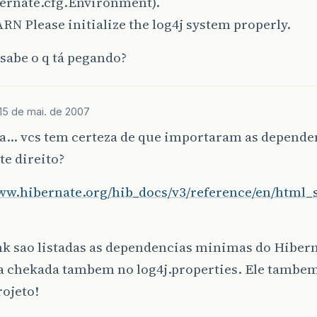
bernate.cfg.Environment).
RN Please initialize the log4j system properly.
sabe o q tá pegando?
15 de mai. de 2007
a… vcs tem certeza de que importaram as depende
e direito?
ww.hibernate.org/hib_docs/v3/reference/en/html_s
nk sao listadas as dependencias minimas do Hibern
 chekada tambem no log4j.properties. Ele tambem
rojeto!