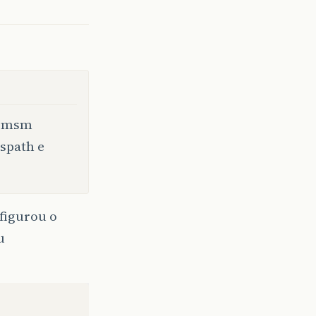
o msm
spath e
figurou o
u