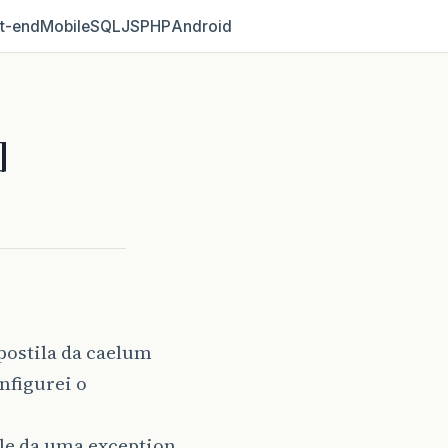
t‑end
Mobile
SQL
JS
PHP
Android
]
postila da caelum
onfigurei o
ele da uma exception