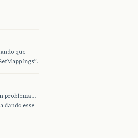
hando que
tSetMappings”.
msm problema…
ua dando esse