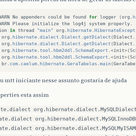
WARN
No
appenders
could
be
found
for
logger
(
org
.
h
WARN
Please
initialize
the
log4j
system
properly
.
ion
in
thread
"main"
org
.
hibernate
.
HibernateExcept
org
.
hibernate
.
dialect
.
Dialect
.
getDialect
(
Dialect
.
org
.
hibernate
.
dialect
.
Dialect
.
getDialect
(
Dialect
.
org
.
hibernate
.
tool
.
hbm2ddl
.
SchemaExport
.<
init
>(
Sc
org
.
hibernate
.
tool
.
hbm2ddl
.
SchemaExport
.<
init
>(
Sc
br
.
com
.
caelum
.
hibernate
.
GeraTabelas
.
main
(
GeraTabe
 mtt iniciante nesse assunto gostaria de ajuda
perties esta assim
ate.dialect org.hibernate.dialect.MySQLDialec
ate.dialect org.hibernate.dialect.MySQLInnoDB
ate.dialect org.hibernate.dialect.MySQLMyISAM