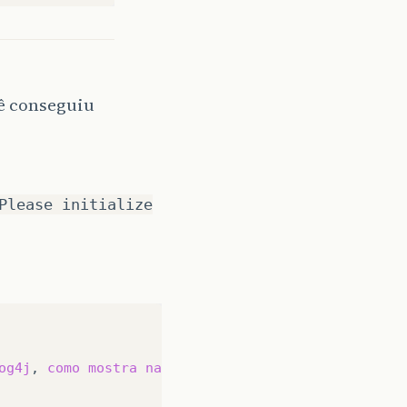
ê conseguiu
Please initialize
og4j
,
como
mostra
na
p
á
gina