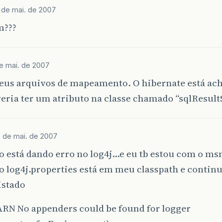
1 de mai. de 2007
m???
e mai. de 2007
seus arquivos de mapeamento. O hibernate está ac
eria ter um atributo na classe chamado “sqlResul
5 de mai. de 2007
o está dando erro no log4j…e eu tb estou com o 
o log4j.properties está em meu classpath e contin
listado
ARN No appenders could be found for logger