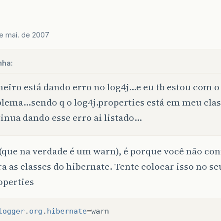
e mai. de 2007
nha:
eiro está dando erro no log4j…e eu tb estou com 
lema…sendo q o log4j.properties está em meu clas
inua dando esse erro ai listado…
(que na verdade é um warn), é porque você não con
ra as classes do hibernate. Tente colocar isso no se
operties
logger
.
org
.
hibernate
=
warn