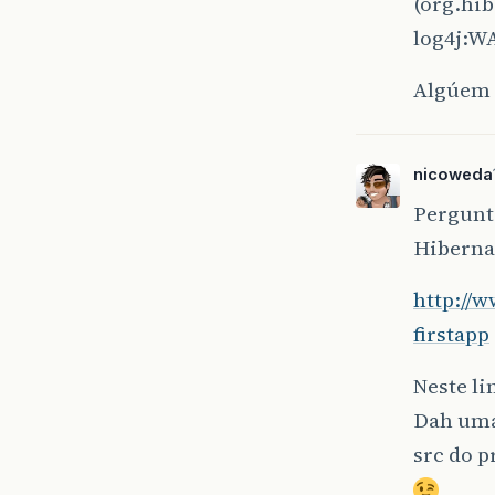
(org.hi
log4j:WA
Algúem 
nicoweda
Pergunt
Hibernat
http://w
firstapp
Neste li
Dah uma
src do p