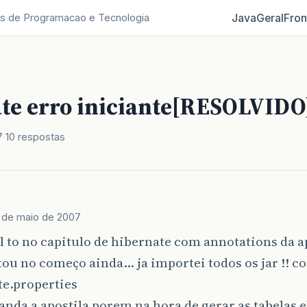
Java
Geral
Fron
s de Programacao e Tecnologia
te erro iniciante[RESOLVIDO
7
10 respostas
1 de maio de 2007
l to no capitulo de hibernate com annotations da a
estou no começo ainda… ja importei todos os jar !! c
te.properties
da a apostila porem na hora de gerar as tabelas 