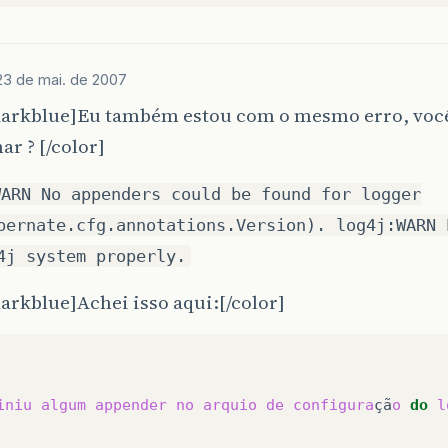
23 de mai. de 2007
darkblue]Eu também estou com o mesmo erro, voc
ar ? [/color]
WARN No appenders could be found for logger
bernate.cfg.annotations.Version). log4j:WARN 
4j system properly.
arkblue]Achei isso aqui:[/color]
iniu
algum
appender
no
arquio
de
configura
çã
o
do
l