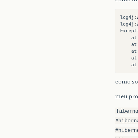
log4j
:
log4j
:
Except
at
at
at
at
at
como sou
meu pro
hibern
#hibern
#hibern