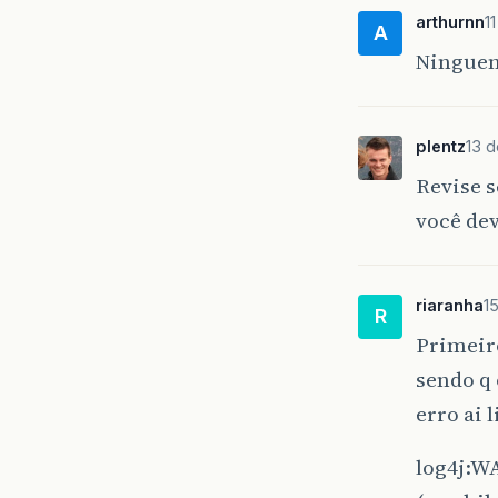
arthurnn
1
A
Ningue
plentz
13 d
Revise 
você dev
riaranha
1
R
Primeir
sendo q 
erro ai 
log4j:W