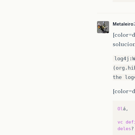
Metaleiro
[color=
solucion
log4j:
(org.hi
the log
[color=d
Ol
á,

vc
def
deles
?
