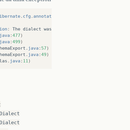
ibernate
.
cfg
.
annotations
.
Version
).
ion
:
The
dialect
was
not
set
.
Set
the
property
hib
java
:
477
)
java
:
499
)
hemaExport
.
java
:
57
)
hemaExport
.
java
:
49
)
las
.
java
:
11
)
t
Dialect
Dialect