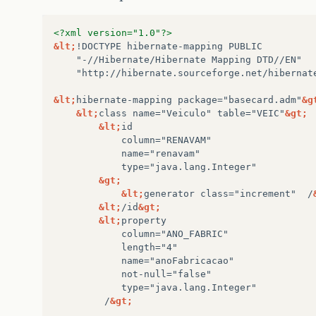
<?xml version="1.0"?>
&lt;
!DOCTYPE
hibernate-mapping
"-//Hibernate/Hibernate
Mapping
"http://hibernate.sourceforge.net/hibernat
&lt;
hibernate-mapping
package="basecard.adm"
&g
&lt;
class
name="Veiculo"
table="VEIC"
&gt;
&lt;
type="java.lang.Integer"
&gt;
&lt;
generator
class="increment"
/
&lt;
/id
&gt;
&lt;
type="java.lang.Integer"
/
&gt;