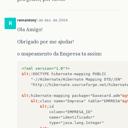
reinaldonj
1 de dez. de 2004
R
Ola Amigo!
Obrigado por me ajudar!
o mapeamento da Empresa ta assim:
<?xml version="1.0"?>
&lt;
!DOCTYPE
hibernate-mapping
"-//Hibernate/Hibernate
Mapping
"http://hibernate.sourceforge.net/hibernat
&lt;
hibernate-mapping
package="basecard.adm"
&g
&lt;
class
name="Empresa"
table="EMPRESA"
&g
&lt;