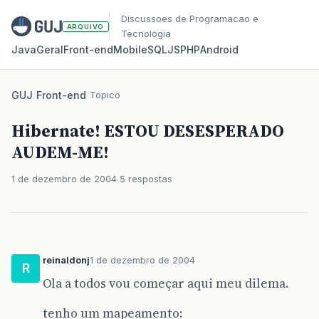
Discussoes de Programacao e
ARQUIVO
Tecnologia
Java
Geral
Front‑end
Mobile
SQL
JS
PHP
Android
GUJ
/
Front-end
/
Topico
Hibernate! ESTOU DESESPERADO
AUDEM-ME!
1 de dezembro de 2004
5 respostas
reinaldonj
1 de dezembro de 2004
R
Ola a todos vou começar aqui meu dilema.
tenho um mapeamento: