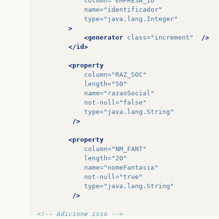
column=
"EMPRESA_ID"
name=
"identificador"
type=
"java.lang.Integer"
>
<generator
class=
"increment"
/>
</id>
<property
column=
"RAZ_SOC"
length=
"50"
name=
"razaoSocial"
not-null=
"false"
type=
"java.lang.String"
/>
<property
column=
"NM_FANT"
length=
"20"
name=
"nomeFantasia"
not-null=
"true"
type=
"java.lang.String"
/>
<!-- Adicione isso -->