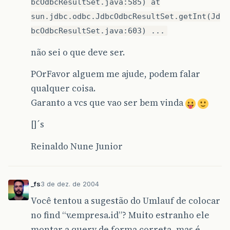
bcOdbcResultSet.java:585) at
sun.jdbc.odbc.JdbcOdbcResultSet.getInt(Jd
bcOdbcResultSet.java:603) ...
não sei o que deve ser.
POrFavor alguem me ajude, podem falar
qualquer coisa.
Garanto a vcs que vao ser bem vinda
[]´s
Reinaldo Nune Junior
_fs
3 de dez. de 2004
Você tentou a sugestão do Umlauf de colocar
no find “v.empresa.id”? Muito estranho ele
montar a query de forma correta, mas é