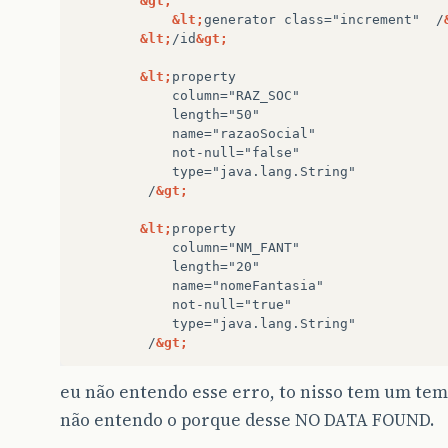
&gt;
&lt;
generator
class="increment"
/
&lt;
/id
&gt;
&lt;
/
&gt;
&lt;
/
&gt;
&lt;
/class
&gt;
eu não entendo esse erro, to nisso tem um temp
&lt;
/hibernate-mapping
&gt;
não entendo o porque desse NO DATA FOUND.