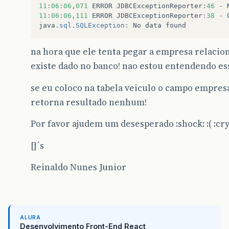
11
:
06
:
06
,
071
ERROR
JDBCExceptionReporter
:
46
-
11
:
06
:
06
,
111
ERROR
JDBCExceptionReporter
:
38
-
java
.
sql
.
SQLException
:
No
data
found
na hora que ele tenta pegar a empresa relacion
/
&gt;
existe dado no banco! nao estou entendendo es
&lt;
se eu coloco na tabela veiculo o campo empresa
retorna resultado nenhum!
Por favor ajudem um desesperado :shock: :( :cry
/
&gt;
[]´s
&lt;
many-to-one
class="Cor"
name="cor"
Reinaldo Nunes Junior
&lt;
column
name="COR_ID"
/
&gt;
&lt;
column
name="EMPRESA_ID"
/
&gt;
&lt;
/many-to-one
&gt;
&lt;
many-to-one
class="ModeloVeiculo"
&lt;
column
name="MOD_VEI_ID"
/
&gt;
&lt;
column
name="EMPRESA_ID"
/
&gt;
ALURA
Desenvolvimento Front-End React
&lt;
/many-to-one
&gt;