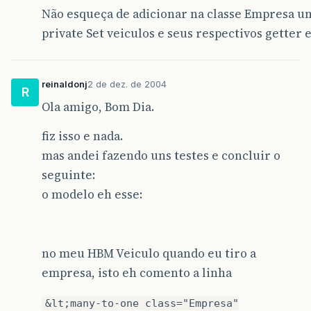
<set
Não esqueça de adicionar na classe Empresa u
name=
"veiculos"
private Set veiculos e seus respectivos getter e
lazy=
"false"
inverse=
"true"
>
reinaldonj
2 de dez. de 2004
<key
R
column=
"EMPRESA_ID"
Ola amigo, Bom Dia.
>
</key>
fiz isso e nada.
<one-to-many
mas andei fazendo uns testes e concluir o
class=
"Veiculo"
seguinte:
/>
o modelo eh esse:
</set>
<!-- Até aqui -->
</class>
</hibernate-mapping>
no meu HBM Veiculo quando eu tiro a
empresa, isto eh comento a linha
&lt;many-to-one class="Empresa"