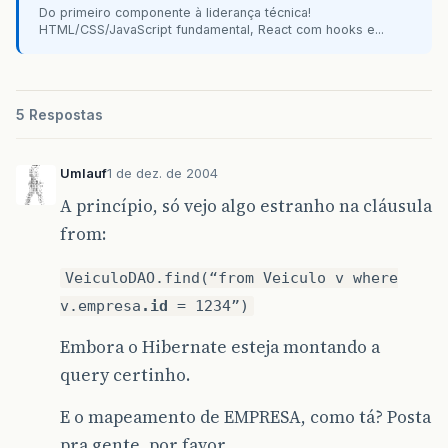
Do primeiro componente à liderança técnica!
&lt;
many-to-one
class="Empresa"
name="
HTML/CSS/JavaScript fundamental, React com hooks e...
&lt;
column
name="EMPRESA_ID"
/
&gt;
&lt;
/many-to-one
&gt;
&lt;
set
inverse="true"
name="Manutenca
&lt;
key
column="RENAVAM"
/
&gt;
&lt;
one-to-many
class="ManutencaoV
5 Respostas
&lt;
/set
&gt;
&lt;
/class
&gt;
&lt;
/hibernate-mapping
&gt;
Umlauf
1 de dez. de 2004
A princípio, só vejo algo estranho na cláusula
from:
VeiculoDAO.find(“from Veiculo v where
v.empresa
.id
= 1234”)
Embora o Hibernate esteja montando a
query certinho.
E o mapeamento de EMPRESA, como tá? Posta
pra gente, por favor.