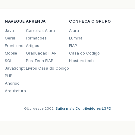
NAVEGUE
APRENDA
CONHECA O GRUPO
Java
Carreiras Alura
Alura
Geral
Formacoes
Lumina
Front-end
Artigos
FIAP
Mobile
Graduacao FIAP
Casa do Codigo
SQL
Pos-Tech FIAP
Hipsters.tech
JavaScript
Livros Casa do Codigo
PHP
Android
Arquitetura
GUJ: desde 2002.
·
Saiba mais
·
Contribuidores
·
LGPD