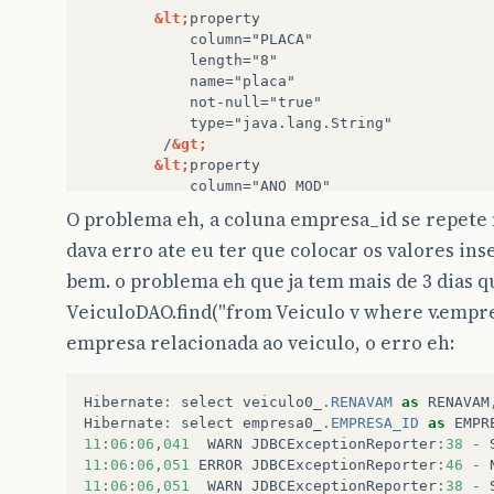
&lt;
/
&gt;
&lt;
O problema eh, a coluna empresa_id se repete
dava erro ate eu ter que colocar os valores inse
type="java.lang.Integer"
bem. o problema eh que ja tem mais de 3 dias 
/
&gt;
VeiculoDAO.find("from Veiculo v where v.empres
&lt;
empresa relacionada ao veiculo, o erro eh:
Hibernate
:
select
veiculo0_
.
RENAVAM
as
RENAVAM
type="java.lang.Integer"
Hibernate
:
select
empresa0_
.
EMPRESA_ID
as
EMPR
/
&gt;
11
:
06
:
06
,
041
WARN
JDBCExceptionReporter
:
38
-
11
:
06
:
06
,
051
ERROR
JDBCExceptionReporter
:
46
-
&lt;
11
:
06
:
06
,
051
WARN
JDBCExceptionReporter
:
38
-