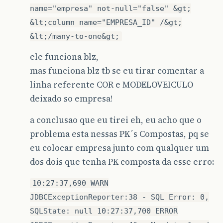
name="empresa" not-null="false" &gt;
&lt;column name="EMPRESA_ID" /&gt;
&lt;/many-to-one&gt;
ele funciona blz,
mas funciona blz tb se eu tirar comentar a
linha referente COR e MODELOVEICULO
deixado so empresa!
a conclusao que eu tirei eh, eu acho que o
problema esta nessas PK´s Compostas, pq se
eu colocar empresa junto com qualquer um
dos dois que tenha PK composta da esse erro:
10:27:37,690 WARN
JDBCExceptionReporter:38 - SQL Error: 0,
SQLState: null 10:27:37,700 ERROR