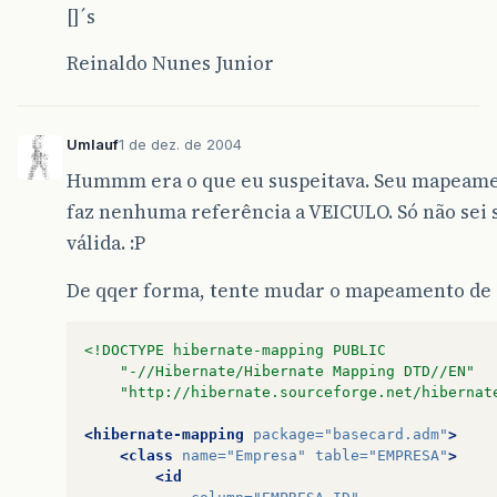
[]´s
Reinaldo Nunes Junior
Umlauf
1 de dez. de 2004
Hummm era o que eu suspeitava. Seu mapeam
faz nenhuma referência a VEICULO. Só não sei 
válida. :P
De qqer forma, tente mudar o mapeamento de
<!DOCTYPE hibernate-mapping PUBLIC
	"-//Hibernate/Hibernate Mapping DTD//EN"
	"http://hibernate.sourceforge.net/hibernat
<hibernate-mapping
package=
"basecard.adm"
>
<class
name=
"Empresa"
table=
"EMPRESA"
>
<id