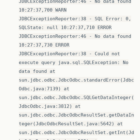
JDBCExceptionReporter:46 - No data found
10:27:37,700 WARN
JDBCExceptionReporter:38 - SQL Error: 0,
SQLState: null 10:27:37,710 ERROR
JDBCExceptionReporter:46 - No data found
10:27:37,730 ERROR
JDBCExceptionReporter:38 - Could not
execute query java.sql.SQLException: No
data found at
sun.jdbc.odbc.JdbcOdbc.standardError(Jdbc
Odbc.java:7139) at
sun.jdbc.odbc.JdbcOdbc.SQLGetDataInteger(
JdbcOdbc.java:3812) at
sun.jdbc.odbc.JdbcOdbcResultSet.getDataIn
teger(JdbcOdbcResultSet.java:5642) at
sun.jdbc.odbc.JdbcOdbcResultSet.getInt(Jd