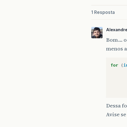
1 Resposta
Alexandr
Bom… o 
menos a
for
(
i
Dessa fo
Avise se