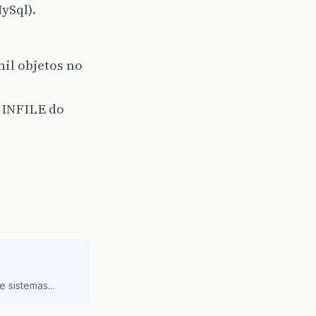
ySql).
mil objetos no
 INFILE do
 sistemas...