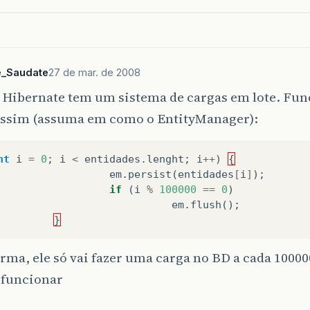
e_Saudate
27 de mar. de 2008
Hibernate tem um sistema de cargas em lote. Fun
ssim (assuma em como o EntityManager):
nt
i
=
0
;
i
<
entidades
.
lenght
;
i
++
)
{
em
.
persist
(
entidades
[
i
]
);
if
(
i
%
100000
==
0
)
em
.
flush
();
}
rma, ele só vai fazer uma carga no BD a cada 10000
 funcionar