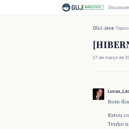
Discussoe
ARQUIVO
GUJ
Java
/
/
Topico
[HIBERN
27 de março de 2
Lucas_Lac
Bom dia 
Estou c
Tenho u