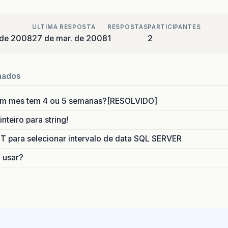
ULTIMA RESPOSTA
RESPOSTAS
PARTICIPANTES
 de 2008
27 de mar. de 2008
1
2
nados
um mes tem 4 ou 5 semanas?[RESOLVIDO]
nteiro para string!
para selecionar intervalo de data SQL SERVER
o usar?