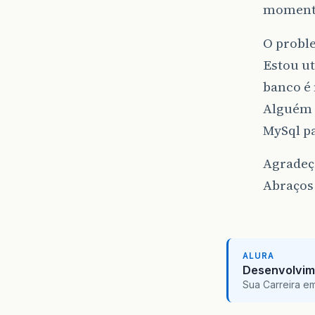
momento
O proble
Estou ut
banco é
Alguém 
MySql p
Agradeç
Abraços
ALURA
Desenvolvim
Sua Carreira e