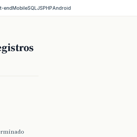
t‑end
Mobile
SQL
JS
PHP
Android
gistros
terminado