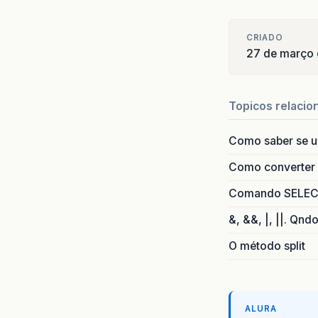
CRIADO
27 de março
Topicos relacio
Como saber se 
Como converter i
Comando SELECT 
&, &&, |, ||. Qnd
O método split
ALURA