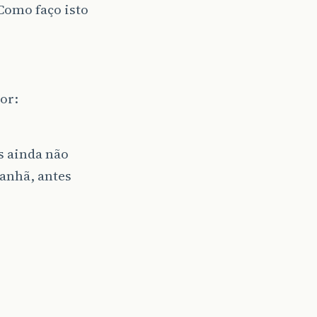
 Como faço isto
or:
s ainda não
manhã, antes