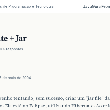
Java
Geral
Fron
s de Programacao e Tecnologia
e + Jar
04
6 respostas
6 de maio de 2004
venho tentando, sem sucesso, criar um “jar file” d
o. Ela está no Eclipse, utilizando Hibernate. Ao cria