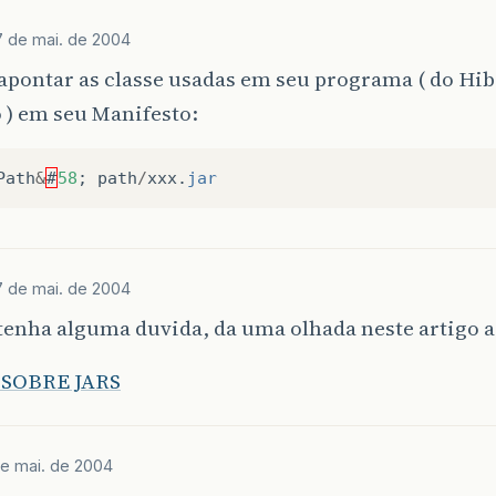
7 de mai. de 2004
apontar as classe usadas em seu programa ( do Hi
 ) em seu Manifesto:
Path
&
#
58
;
path
/
xxx
.
jar
7 de mai. de 2004
tenha alguma duvida, da uma olhada neste artigo a
 SOBRE JARS
de mai. de 2004