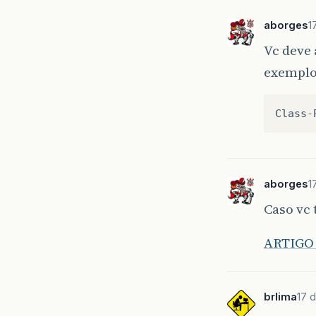
aborges
1
Vc deve 
exemplo
Class
-
aborges
1
Caso vc 
ARTIGO
brlima
17 