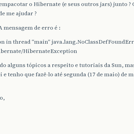
empacotar o Hibernate (e seus outros jars) junto ?
de me ajudar ?
A mensagem de erro é :
on in thread “main” java.lang.NoClassDefFoundErr
hibernate/HibernateException
do alguns tópicos a respeito e tutoriais da Sun, ma
 e tenho que fazê-lo até segunda (17 de maio) de 
o,