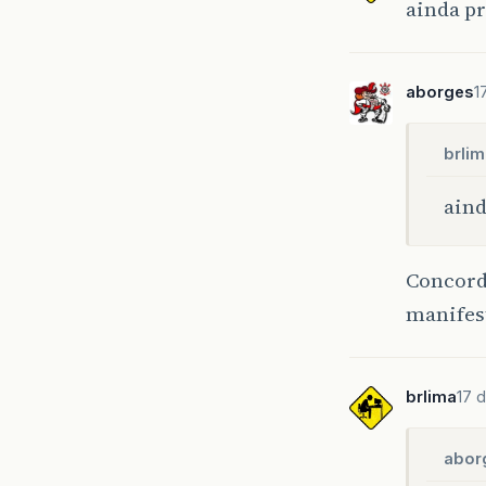
ainda pre
aborges
1
brlim
aind
Concord
manifes
brlima
17 
abor