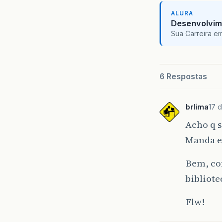
ALURA
Desenvolvim
Sua Carreira e
6 Respostas
brlima
17 
Acho q s
Manda e
Bem, com
bibliote
Flw!