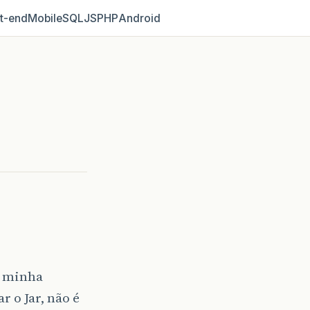
t‑end
Mobile
SQL
JS
PHP
Android
a minha
r o Jar, não é