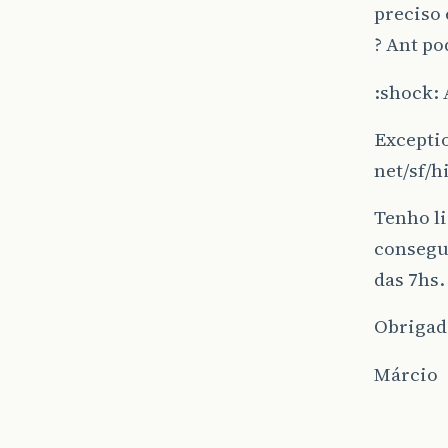
preciso 
? Ant po
:shock: 
Excepti
net/sf/
Tenho li
consegui
das 7hs.
Obrigad
Márcio