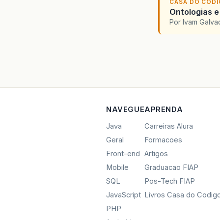
CASA DO COD
Ontologias e
Por Ivam Galva
NAVEGUE
APRENDA
Java
Carreiras Alura
Geral
Formacoes
Front-end
Artigos
Mobile
Graduacao FIAP
SQL
Pos-Tech FIAP
JavaScript
Livros Casa do Codig
PHP