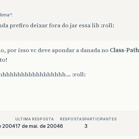
lima”:
nda prefiro deixar fora do jar essa lib :roll:
o, por isso vc deve apondar a danada no
Class-Path
to!
hhhhhhhhhhhhhhhhhh… :roll:
ULTIMA RESPOSTA
RESPOSTAS
PARTICIPANTES
e 2004
17 de mai. de 2004
6
3