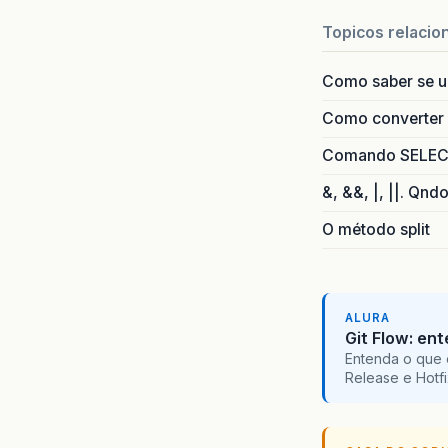
Topicos relacio
Como saber se 
Como converter i
Comando SELECT 
&, &&, |, ||. Qnd
O método split
ALURA
Git Flow: en
Entenda o que 
Release e Hotf