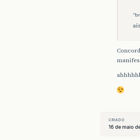
“br
ai
Concord
manifes
ahhhhh
CRIADO
16 de maio d