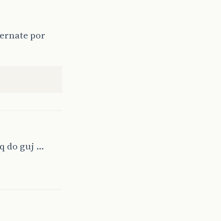
bernate por
q do guj …