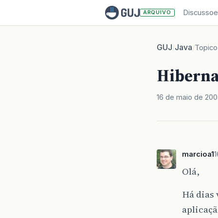
Discussoe
ARQUIVO
GUJ
Java
/
/
Topico
Hibernat
16 de maio de 20
marcioa1
1
Olá,
Há dias 
aplicaçã