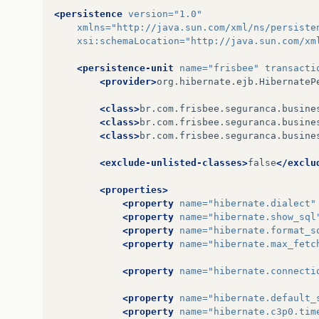
<persistence
version=
"1.0"
xmlns=
"http://java.sun.com/xml/ns/persiste
xsi:schemaLocation=
"http://java.sun.com/xm
<persistence-unit
name=
"frisbee"
transacti
<provider>
org.hibernate.ejb.HibernateP
<class>
br.com.frisbee.seguranca.busine
<class>
br.com.frisbee.seguranca.busine
<class>
br.com.frisbee.seguranca.busine
<exclude-unlisted-classes>
false
</exclu
<properties>
<property
name=
"hibernate.dialect"
<property
name=
"hibernate.show_sql
<property
name=
"hibernate.format_s
<property
name=
"hibernate.max_fetc
<property
name=
"hibernate.connecti
<property
name=
"hibernate.default_
<property
name=
"hibernate.c3p0.tim